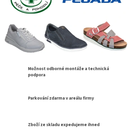
e
v
i
z
n
í
a
s
Možnost odborné montáže a technická
a
podpora
t
e
l
Parkování zdarma v areálu firmy
i
t
n
Zboží ze skladu expedujeme ihned
í