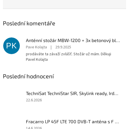
Poslední komentáře
Anténní stožár MBW-1200 + 3x betonový blok
PK
Pave Kolajta
|
29.9.2025
prodáváte ta závaží zvlášť. Stožár už mám. Děkuji
Pavel Kolajta
Poslední hodnocení
TechniSat TechniStar SIR, Skylink ready, Irdeto čtečka + CI slot
Hodnocení
22.6.2026
produktu
je
5
Fracarro LP 45F LTE 700 DVB-T anténa s F konektorem
z
5
Hodnocení
14.6.2026