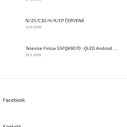
hvězdiček.
produktu
je
5
N/25/C30/H/K/CP ČERVENÁ
z
5
Hodnocení
10.6.2026
hvězdiček.
produktu
je
4
Televize Finlux 55FQK9070 -QLED Android 11, ULTRATENKÁ, BEZRÁMOVÁ
z
5
Hodnocení
31.5.2026
hvězdiček.
produktu
je
5
z
Z
5
á
hvězdiček.
p
a
Facebook
t
í
Kontakt