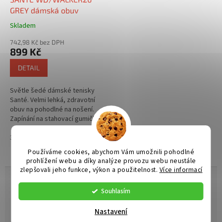
GREY dámská obuv
Skladem
742,98 Kč bez DPH
899 Kč
DETAIL
Světle šedé dámské tenisky
Santé. Velmi lehká, zdravotní
obuv na pohodlné na nošení.
Zapínání na stahovací gumičku.
Uvnitř anatomicky tvarovaná
stélka pro podporu příčné i...
38
42
Používáme cookies, abychom Vám umožnili pohodlné
prohlížení webu a díky analýze provozu webu neustále
zlepšovali jeho funkce, výkon a použitelnost.
Více informací
RESAT CZ - televizní a satelitní
Souhlasím
technika
Nastavení