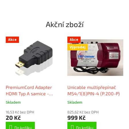
t
e
c
Akční zboží
h
n
Akce
Akce
i
Výprodej
k
a
PremiumCord Adapter
Unicable multipřepínač
HDMI Typ A samice -
MS4/1(8)PIN-4 (P.200-P)
micro HDMI Typ D samec
Skladem
Skladem
16,53 Kč bez DPH
825,62 Kč bez DPH
20 Kč
999 Kč
Do košíku
Do košíku