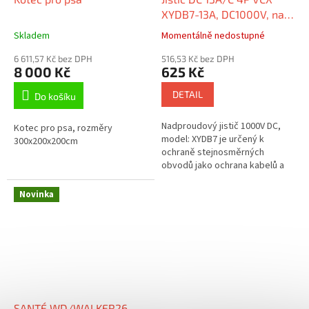
XYDB7-13A, DC1000V, na
DIN lištu
Skladem
Momentálně nedostupné
6 611,57 Kč bez DPH
516,53 Kč bez DPH
8 000 Kč
625 Kč
DETAIL
Do košíku
Nadproudový jistič 1000V DC,
Kotec pro psa, rozměry
model: XYDB7 je určený k
300x200x200cm
ochraně stejnosměrných
obvodů jako ochrana kabelů a
elektrických zařízení před
účinky zkratu a přetížení.
Novinka
Poskytuje...
SANTÉ WD/WALKER26