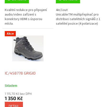
Kvalitní redukce pro připojení
4in/1out
audio/video zařízení s
UnicableTM multipřepínač pro
konektory HDMI s úsporou
distribuci satelitních signálů z 1
místa.
satelitní pozice (4 polarizace)
pro až 8 účastníků připojených
jedním kabelem. Je vyžadován...
Akce
IC/458778 GRIGIO
Skladem
1 115,70 Kč bez DPH
1 350 Kč
DETAIL