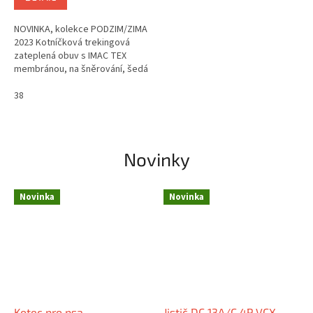
NOVINKA, kolekce PODZIM/ZIMA
2023 Kotníčková trekingová
zateplená obuv s IMAC TEX
membránou, na šněrování, šedá
barva, usňový svrch a usňová
vyjímatelná stélka. Velmi
38
kvalitní...
Novinky
Novinka
Novinka
Kotec pro psa
Jistič DC 13A/C 4P VCX