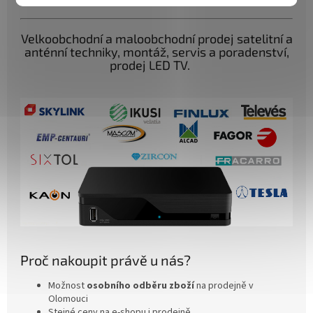
Velkoobchodní a maloobchodní prodej satelitní a
anténní techniky, montáž, servis a poradenství,
prodej LED TV.
Proč nakoupit právě u nás?
Možnost
osobního odběru zboží
na prodejně v
Olomouci
Stejné ceny na e-shopu i prodejně