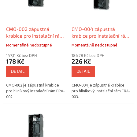
s
p
r
o
d
CMO-002 zápustná
CMO-004 zápustná
u
krabice pro instalační rám
krabice pro instalační rám
k
FRA-002, 2 pozice
FRA-003
Momentálně nedostupné
Momentálně nedostupné
t
ů
147,11 Kč bez DPH
186,78 Kč bez DPH
178 Kč
226 Kč
DETAIL
DETAIL
CMO-002 je zápustná krabice
CMO-004 je zápustná krabice
pro hliníkový instalační rám FRA-
pro hliníkový instalační rám FRA-
002.
003.