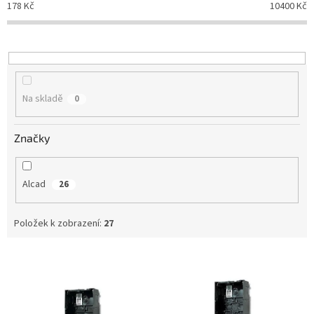
178
Kč
10400
Kč
r
o
d
u
k
t
Na skladě
0
ů
Značky
Alcad
26
Položek k zobrazení:
27
V
ý
p
i