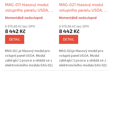
MAG-011 hlasový modul
MAG-021 hlasový modul
vstupního panelu USOA, 2
vstupního panelu USOA, 2
pozice,1 jednostranné
pozice,1 dvoustranné
Momentálně nedostupné
Momentálně nedostupné
tlačítko, systém 2v
tlačítko, systém 2v
6 976,86 Kč bez DPH
6 976,86 Kč bez DPH
8 442 Kč
8 442 Kč
DETAIL
DETAIL
MVG-011 je hlasový modul pro
MAG-021je hlasový modul pro
vstupní panel USOA. Modul
vstupní panel USOA. Modul
zabírající 2 pozice a skládá se z
zabírající 2 pozice a skládá se z
elektronického modulu EAG-011
elektronického modulu EAG-021
a čelního skla CAG-011. Svítící
a čelního skla CAG-021. Svítící
ikony na panelu nabízejí...
ikony na panelu nabízejí...