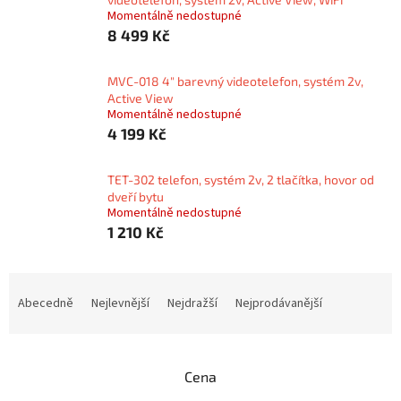
Momentálně nedostupné
8 499 Kč
MVC-018 4" barevný videotelefon, systém 2v,
Active View
Momentálně nedostupné
4 199 Kč
TET-302 telefon, systém 2v, 2 tlačítka, hovor od
dveří bytu
Momentálně nedostupné
1 210 Kč
Ř
a
Abecedně
Nejlevnější
Nejdražší
Nejprodávanější
z
e
n
Cena
í
p