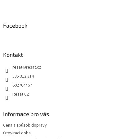
v
Z
a
á
c
á
n
í
p
í
p
a
Facebook
r
t
v
í
k
y
v
Kontakt
ý
p
resat
@
resat.cz
i
s
585 312 314
u
602704467
Resat CZ
Informace pro vás
Cena a způsob dopravy
Otevírací doba