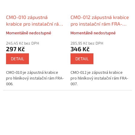
CMO-010 zápustná
CMO-012 zápustná krabice
krabice pro instalační rám
pro instalační rám FRA-
FRA-006
007
Momentálně nedostupné
Momentálně nedostupné
245,45 Kč bez DPH
285,95 Kč bez DPH
297 Kč
346 Kč
DETAIL
DETAIL
CMO-010 je zápustná krabice
CMO-012 je zápustná krabice
pro hliníkový instalační rám FRA-
pro hliníkový instalační rám FRA-
006.
007.