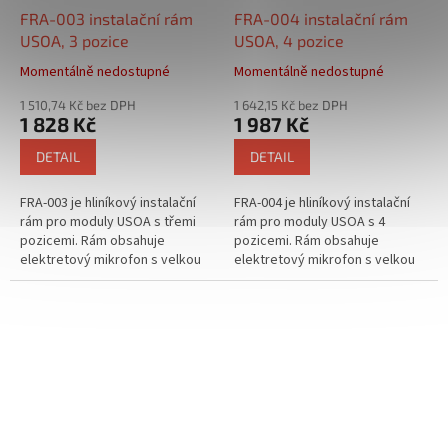
FRA-003 instalační rám
FRA-004 instalační rám
USOA, 3 pozice
USOA, 4 pozice
Momentálně nedostupné
Momentálně nedostupné
1 510,74 Kč bez DPH
1 642,15 Kč bez DPH
1 828 Kč
1 987 Kč
DETAIL
DETAIL
FRA-003 je hliníkový instalační
FRA-004 je hliníkový instalační
rám pro moduly USOA s třemi
rám pro moduly USOA s 4
pozicemi. Rám obsahuje
pozicemi. Rám obsahuje
elektretový mikrofon s velkou
elektretový mikrofon s velkou
odolností proti vlhku a teplu.
odolností proti vlhku a teplu.