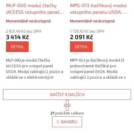
MLP-000 modul čtečky
MPG-013 tlačítkový modul
iACCESS vstupního panelu
vstupního panelu USOA, 3
USOA, 1 pozice, systém 2v
jednostranné, 2 pozice,
Momentálně nedostupné
Momentálně nedostupné
systém 2v
2 821,49 Kč bez DPH
1 728,10 Kč bez DPH
3 414 Kč
2 091 Kč
DETAIL
DETAIL
MLP-000 je modul čtečka
MPP-013 je tlačítkový modul (3
iACCESS pro vstupní panel
jednostranné tlačítka) pro
USOA. Modul zabírající 1 pozici a
vstupní panel USOA. Modul
skládá se z elektronických
zabírající 2 pozice a skládá se z
modulů ELP-000 a čelního skla
elektronických modulů EPP-011
CLP-000. Různí držitelé klíčů
a EPP-012 a čelního skla...
mohou...
NAČÍST 9 DALŠÍCH
S
1
2
t
O
r
27
položek celkem
v
á
l
NAHORU
n
á
k
d
o