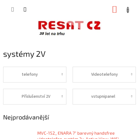
Přejít
NÁKUP
na
obsah
KOŠÍK
systémy 2V
telefony
Videotelefony
Příslušenství 2V
vstupnipanel
Nejprodávanější
MVC-152_ ENARA 7" barevný handsfree
videotelefon, systém 2v, Active View, WiFi