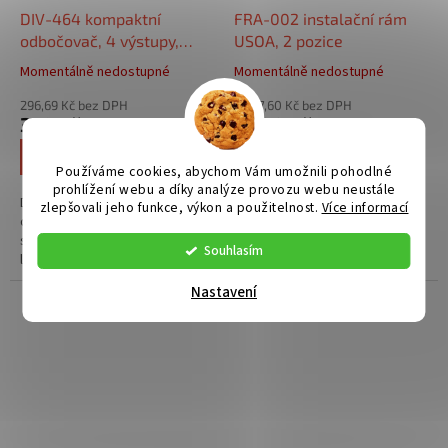
DIV-464 kompaktní
FRA-002 instalační rám
odbočovač, 4 výstupy,
USOA, 2 pozice
systém 2v
Momentálně nedostupné
Momentálně nedostupné
296,69 Kč bez DPH
1 487,60 Kč bez DPH
359 Kč
1 800 Kč
DETAIL
DETAIL
Používáme cookies, abychom Vám umožnili pohodlné
prohlížení webu a díky analýze provozu webu neustále
DIV-0464 je kompaktní
FRA-002 je hliníkový instalační
zlepšovali jeho funkce, výkon a použitelnost.
Více informací
odbočovač pro přístupové
rám pro moduly USOA s dvěma
systémy 2v. Přes odbočovač
pozicemi. Rám obsahuje
Souhlasím
lze připojit až 4
elektretový mikrofon s velkou
monitory/telefony. Kompaktní
odolností proti vlhku a teplu.
Nastavení
rozměry dovolí instalaci do
většiny montážních krabic....