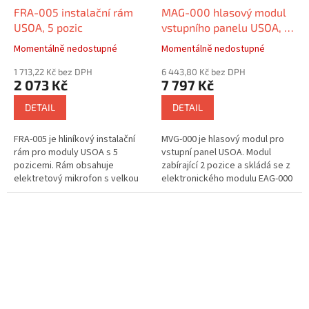
FRA-005 instalační rám
MAG-000 hlasový modul
USOA, 5 pozic
vstupního panelu USOA, 2
pozice, systém 2v
Momentálně nedostupné
Momentálně nedostupné
1 713,22 Kč bez DPH
6 443,80 Kč bez DPH
2 073 Kč
7 797 Kč
DETAIL
DETAIL
FRA-005 je hliníkový instalační
MVG-000 je hlasový modul pro
rám pro moduly USOA s 5
vstupní panel USOA. Modul
pozicemi. Rám obsahuje
zabírající 2 pozice a skládá se z
elektretový mikrofon s velkou
elektronického modulu EAG-000
odolností proti vlhku a teplu.
a čelního skla CAG-000. Svítící
ikony na panelu nabízejí...