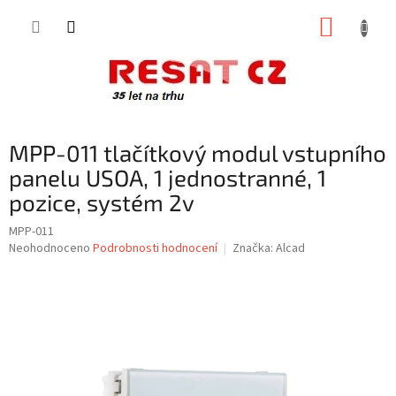
Přejít
NÁKUP
na
obsah
KOŠÍK
MPP-011 tlačítkový modul vstupního
panelu USOA, 1 jednostranné, 1
pozice, systém 2v
MPP-011
Průměrné
Neohodnoceno
Podrobnosti hodnocení
Značka:
Alcad
hodnocení
produktu
je
0,0
z
5
hvězdiček.