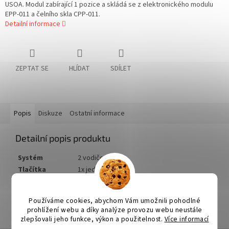
USOA. Modul zabírající 1 pozice a skládá se z elektronického modulu
EPP-011 a čelního skla CPP-011.
Detailní informace
ZEPTAT SE
HLÍDAT
SDÍLET
Popis
Diskuze
Ostatní informace
Detailní popis produktu
Systém
2 vodičový
Tlačítka
1x jednostranné
Instalace
nástěnná do panelu USOA
Rozměr
1 pozice v panelu USOA
Používáme cookies, abychom Vám umožnili pohodlné
prohlížení webu a díky analýze provozu webu neustále
zlepšovali jeho funkce, výkon a použitelnost.
Více informací