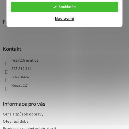
Z
Souhlasím
á
p
Nastavení
a
Facebook
t
í
Kontakt
resat
@
resat.cz
585 312 314
602704467
Resat CZ
Informace pro vás
Cena a způsob dopravy
Otevírací doba
Prodejna a osobní odběr zboží