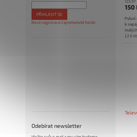
123,97
150 
PŘIHLÁSIT SE
Pulsní
Nová registrace
Zapomenuté heslo
k napá
malých
12 V s
spotře
Telev
Odebírat newsletter