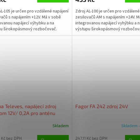
AL-105 je určen pro vzdálené napájení
Zdroj AL-100 je určen pro vzdálené
vačů s napájením +12V. Má v sobě
zesilovačů AM s napájením +24V. M
ovanou napájecí výhybku a na
integrovanou napájecí vyhýbku a n
pu širokopásmový rozbočovač.
výstupu širokopásmový rozbočov
í zdroje je flexo...
Součástí zdroje je...
a Televes, napájecí zdroj
Fagor FA 242 zdroj 24V
om 12V/ 0,2A pro anténu
se
Skladem
Skladem -
 Kč bez DPH
247,11 Kč bez DPH