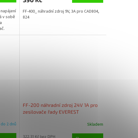
 napájení
FF-400_ náhradní zdroj 9V, 3A pro CAD804,
á v sobě
824
a
ač.
FF-200 náhradní zdroj 24V 1A pro
zesilovače řady EVEREST
 do 2 dnů
Skladem
322,31 Kč bez DPH