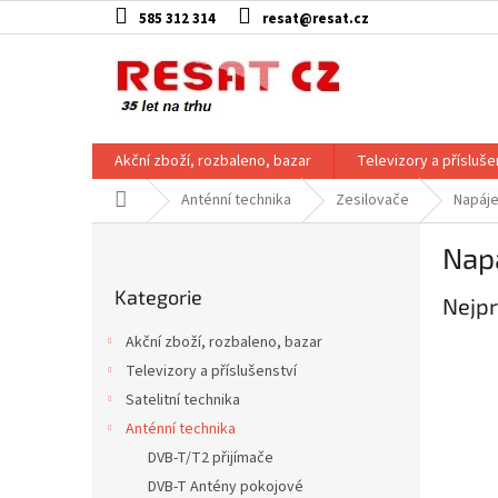
Přejít
585 312 314
resat@resat.cz
na
obsah
Akční zboží, rozbaleno, bazar
Televizory a přísluše
Domů
Anténní technika
Zesilovače
Napáje
P
Napá
o
Přeskočit
s
Kategorie
kategorie
Nejpr
t
r
Akční zboží, rozbaleno, bazar
a
Televizory a příslušenství
n
Satelitní technika
n
í
Anténní technika
p
DVB-T/T2 přijímače
a
DVB-T Antény pokojové