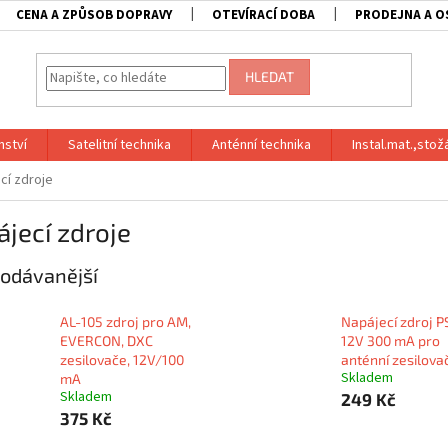
CENA A ZPŮSOB DOPRAVY
OTEVÍRACÍ DOBA
PRODEJNA A O
HLEDAT
nství
Satelitní technika
Anténní technika
Instal.mat.,stož
cí zdroje
jecí zdroje
odávanější
AL-105 zdroj pro AM,
Napájecí zdroj P
EVERCON, DXC
12V 300 mA pro
zesilovače, 12V/100
anténní zesilova
Skladem
mA
Skladem
249 Kč
375 Kč