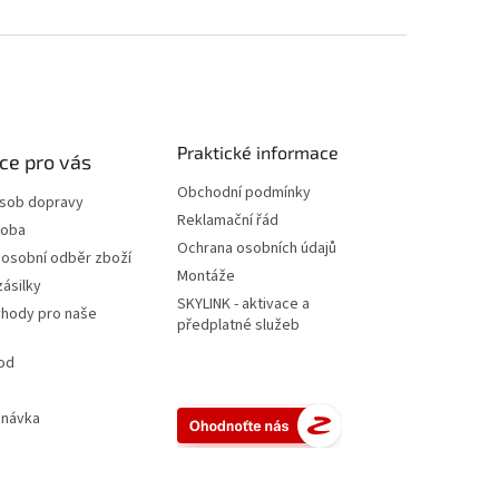
Praktické informace
ce pro vás
Obchodní podmínky
ůsob dopravy
Reklamační řád
doba
Ochrana osobních údajů
 osobní odběr zboží
Montáže
zásilky
SKYLINK - aktivace a
ýhody pro naše
předplatné služeb
od
dnávka