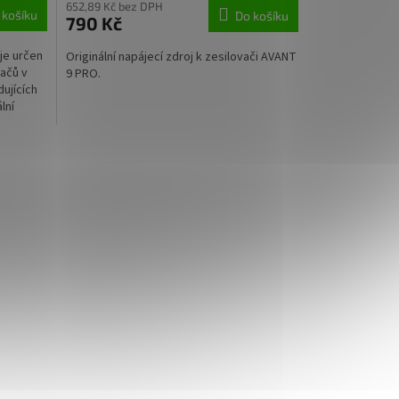
652,89 Kč bez DPH
 košíku
Do košíku
790 Kč
 je určen
Originální napájecí zdroj k zesilovači AVANT
vačů v
9 PRO.
ujících
lní