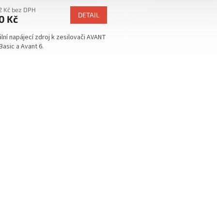
12 Kč bez DPH
DETAIL
0 Kč
ální napájecí zdroj k zesilovači AVANT
Basic a Avant 6.
O
v
l
á
d
a
c
í
p
r
v
k
y
v
ý
p
i