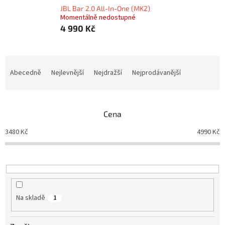
JBL Bar 2.0 All-In-One (MK2)
Momentálně nedostupné
4 990 Kč
Ř
a
Abecedně
Nejlevnější
Nejdražší
Nejprodávanější
z
e
n
Cena
í
p
3480
Kč
4990
Kč
r
o
d
u
k
t
Na skladě
1
ů