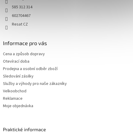
v
ý
585 312 314
p
602704467
i
s
Resat CZ
u
Informace pro vás
Cena a způsob dopravy
Otevírací doba
Prodejna a osobní odběr zboží
Sledování zásilky
Služby a výhody pro naše zákazníky
Velkoobchod
Reklamace
Moje objednávka
Praktické informace