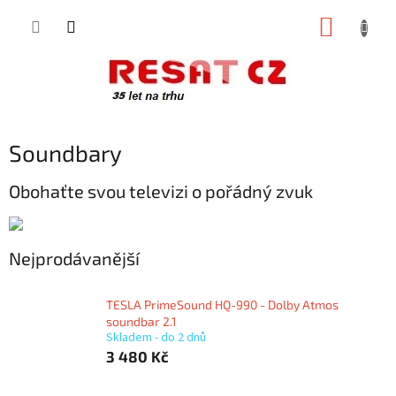
Přejít
NÁKUP
na
obsah
KOŠÍK
Soundbary
Obohaťte svou televizi o pořádný zvuk
Nejprodávanější
TESLA PrimeSound HQ-990 - Dolby Atmos
soundbar 2.1
Skladem - do 2 dnů
3 480 Kč