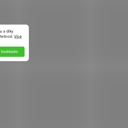
 a díky
telnost.
Více
Souhlasím