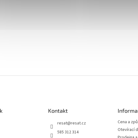
k
Kontakt
Informa
Cena a zp
resat
@
resat.cz
Otevírací 
585 312 314
Prodejna a