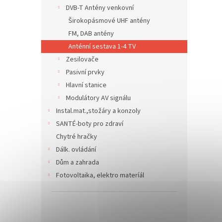
n
DVB-T Antény venkovní
e
Širokopásmové UHF antény
l
FM, DAB antény
Anténní sestava 1-4 TV
Zesilovače
Pasivní prvky
Hlavní stanice
Modulátory AV signálu
Instal.mat.,stožáry a konzoly
SANTÉ-boty pro zdraví
Chytré hračky
Dálk. ovládání
Dům a zahrada
Fotovoltaika, elektro materíál