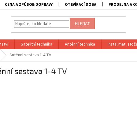
CENA A ZPŮSOB DOPRAVY
OTEVÍRACÍ DOBA
PRODEJNA A O
HLEDAT
nství
Satelitní technika
Anténní technika
Instal.mat.,stož
Anténní sestava 1-4 TV
nní sestava 1-4 TV