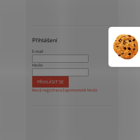
Přihlášení
E-mail
Heslo
PŘIHLÁSIT SE
Nová registrace
Zapomenuté heslo