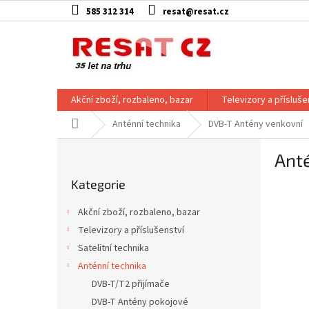
Přejít
585 312 314
resat@resat.cz
na
obsah
Akční zboží, rozbaleno, bazar
Televizory a přísluše
Domů
Anténní technika
DVB-T Antény venkovní
P
Anté
o
Přeskočit
s
Kategorie
kategorie
t
r
Akční zboží, rozbaleno, bazar
a
Televizory a příslušenství
n
Satelitní technika
n
í
Anténní technika
p
DVB-T/T2 přijímače
a
DVB-T Antény pokojové