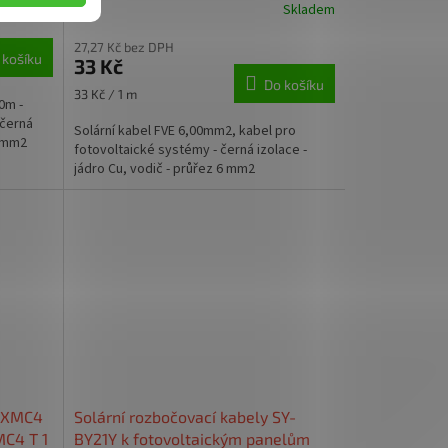
Skladem
Skladem
27,27 Kč bez DPH
 košíku
33 Kč
Do košíku
Měrná
33 Kč / 1 m
0m -
cena:
 černá
Solární kabel FVE 6,00mm2, kabel pro
6 mm2
fotovoltaické systémy - černá izolace -
jádro Cu, vodič - průřez 6 mm2
 3XMC4
Solární rozbočovací kabely SY-
MC4 T 1
BY21Y k fotovoltaickým panelům