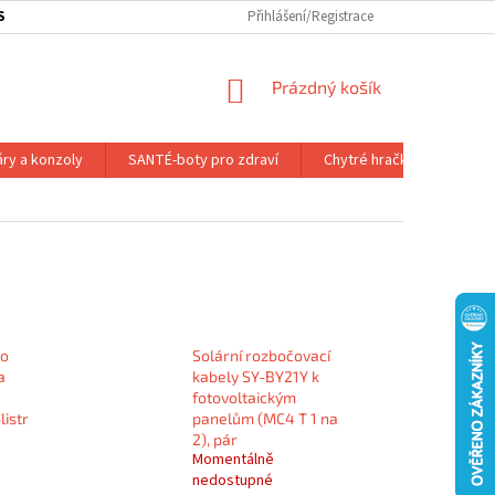
SOBNÍ ODBĚR ZBOŽÍ
SLEDOVÁNÍ ZÁSILKY
Přihlášení/Registrace
SLUŽBY A VÝHODY P
NÁKUPNÍ
Prázdný košík
KOŠÍK
áry a konzoly
SANTÉ-boty pro zdraví
Chytré hračky
Dálk.
ro
Solární rozbočovací
a
kabely SY-BY21Y k
fotovoltaickým
listr
panelům (MC4 T 1 na
2), pár
Momentálně
nedostupné