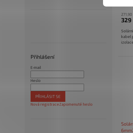
271,90
329
Solárn
kabel 
izolac
Přihlášení
E-mail
Heslo
PŘIHLÁSIT SE
Nová registrace
Zapomenuté heslo
Solár
6mm2