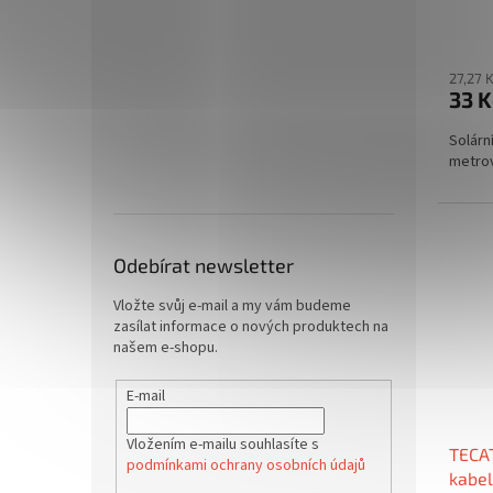
27,27 
33 K
Solárn
metro
Odebírat newsletter
Vložte svůj e-mail a my vám budeme
zasílat informace o nových produktech na
našem e-shopu.
E-mail
Vložením e-mailu souhlasíte s
TECAT
podmínkami ochrany osobních údajů
kabe