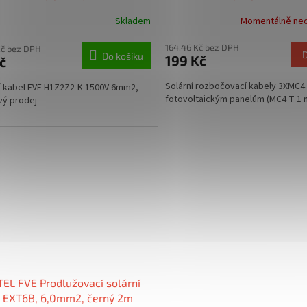
na 3), pár
Skladem
Momentálně ne
164,46 Kč bez DPH
Kč bez DPH
Do košíku
199 Kč
č
Solární rozbočovací kabely 3XMC4
í kabel FVE H1Z2Z2-K 1500V 6mm2,
fotovoltaickým panelům (MC4 T 1 n
vý prodej
EL FVE Prodlužovací solární
l EXT6B, 6,0mm2, černý 2m