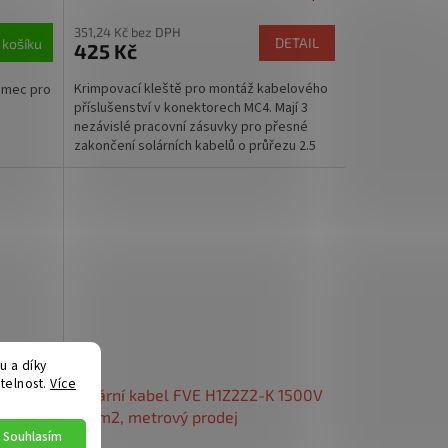
351,24 Kč bez DPH
DETAIL
 košíku
425 Kč
Krimpovací kleště pro montáž kabelového
amec pro
příslušenství v konektorech MC4. Mají 3
nezávislé pracovní zásuvky pro přesné
zakončení solárních kabelů o průřezu 2.5
mm2, 4 mm2, 6...
 a díky
telnost.
Více
rný 10m
Solární kabel FVE H1Z2Z2-K 1500V
6mm2, metrový prodej
Souhlasím