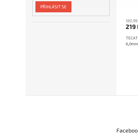
PŘIHLÁSIT SE
180,99
219 
TECATE
6,0mm
Z
á
p
a
t
Faceboo
í