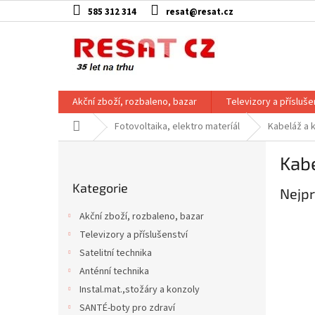
Přejít
585 312 314
resat@resat.cz
na
obsah
Akční zboží, rozbaleno, bazar
Televizory a přísluše
Domů
Fotovoltaika, elektro materíál
Kabeláž a 
P
Kab
o
Přeskočit
s
Kategorie
kategorie
Nejpr
t
r
Akční zboží, rozbaleno, bazar
a
Televizory a příslušenství
n
Satelitní technika
n
í
Anténní technika
p
Instal.mat.,stožáry a konzoly
a
SANTÉ-boty pro zdraví