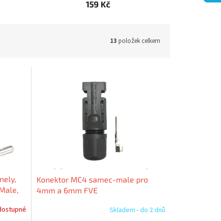
159 Kč
13
položek celkem
nely,
Konektor MC4 samec-male pro
Male,
4mm a 6mm FVE
dostupné
Skladem - do 2 dnů