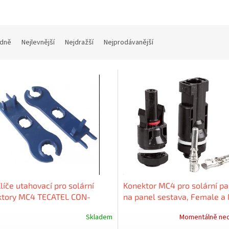
dně
Nejlevnější
Nejdražší
Nejprodávanější
líče utahovací pro solární
Konektor MC4 pro solární pa
ktory MC4 TECATEL CON-
na panel sestava, Female a 
LIAP
blistr
Skladem
Momentálně ne