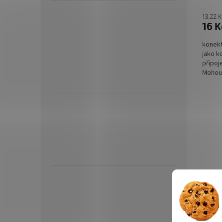
13,22 
16 K
konekt
jako k
připoj
Mohou 
venkov
Solár
10m