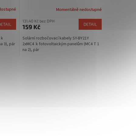
(MC4 T 1 na 2), pár
dostupné
Momentálně nedostupné
131,40 Kč bez DPH
DETAIL
DETAIL
159 Kč
 k
Solární rozbočovací kabely SY-BY21Y
a 3), pár
2xMC4 k fotovoltaickým panelům (MC4 T 1
na 2), pár