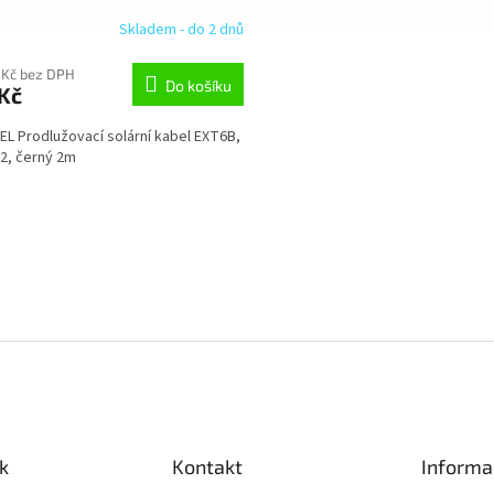
Skladem - do 2 dnů
 Kč bez DPH
Do košíku
Kč
L Prodlužovací solární kabel EXT6B,
2, černý 2m
O
v
l
á
d
a
c
í
p
r
v
k
y
k
Kontakt
Informa
v