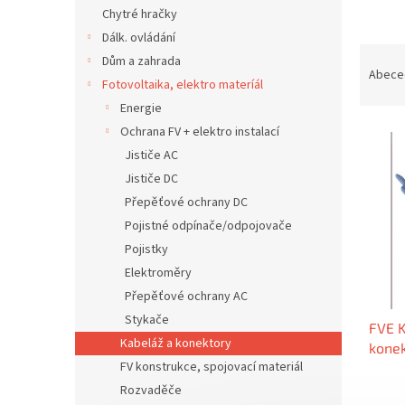
n
Chytré hračky
e
Dálk. ovládání
l
Ř
Dům a zahrada
a
Abece
Fotovoltaika, elektro materíál
z
Energie
e
V
n
Ochrana FV + elektro instalací
ý
í
Jističe AC
p
p
Jističe DC
i
r
Přepěťové ochrany DC
s
o
Pojistné odpínače/odpojovače
p
d
Pojistky
r
u
o
k
Elektroměry
d
t
Přepěťové ochrany AC
u
ů
Stykače
FVE K
k
Kabeláž a konektory
kone
t
FV konstrukce, spojovací materiál
MC4A
ů
Rozvaděče