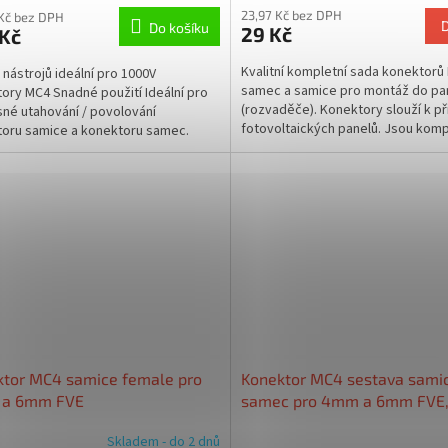
23,97 Kč bez DPH
 Kč bez DPH
Do košíku
29 Kč
 Kč
Kvalitní kompletní sada konektorů
 nástrojů ideální pro 1000V
samec a samice pro montáž do pa
ory MC4 Snadné použití Ideální pro
(rozvaděče). Konektory slouží k př
né utahování / povolování
fotovoltaických panelů. Jsou kompa
oru samice a konektoru samec.
vodiči o průřezu...
ktor MC4 samice female pro
Konektor MC4 sestava sami
a 6mm FVE
samec pro 4mm a 6mm FVE, 
Skladem - do 2 dnů