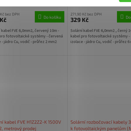
Skladem
 Kč bez DPH
271,90 Kč bez DPH
Do košíku
Do
 Kč
329 Kč
í kabel FVE 6,0mm2, červený 10m -
Solární kabel FVE 6,0mm2 , černý 1
pro fotovoltaické systémy - červená
kabel pro fotovoltaické systémy -
e - jádro Cu, vodič - průřez 2 mm2
izolace - jádro Cu, vodič - průřez 
ní kabel FVE H1Z2Z2-K 1500V
Solární rozbočovací kabely
, metrový prodej
k fotovoltaickým panelům (