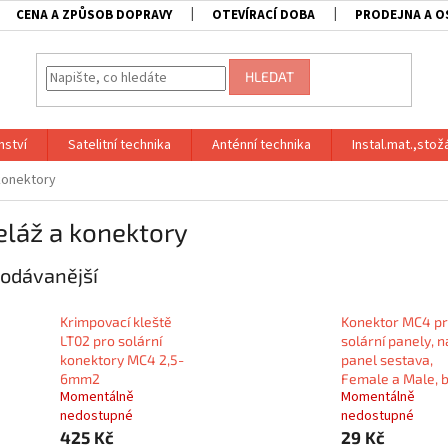
CENA A ZPŮSOB DOPRAVY
OTEVÍRACÍ DOBA
PRODEJNA A O
HLEDAT
nství
Satelitní technika
Anténní technika
Instal.mat.,stož
konektory
eláž a konektory
odávanější
Krimpovací kleště
Konektor MC4 p
LT02 pro solární
solární panely, n
konektory MC4 2,5-
panel sestava,
6mm2
Female a Male, b
Momentálně
Momentálně
nedostupné
nedostupné
425 Kč
29 Kč