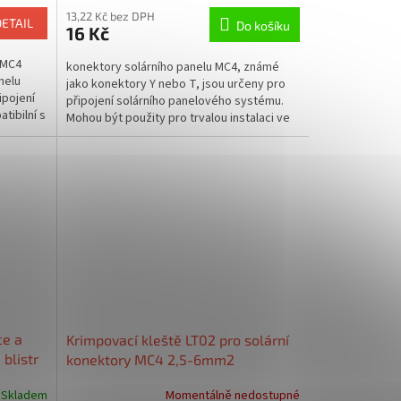
13,22 Kč bez DPH
DETAIL
Do košíku
16 Kč
 MC4
konektory solárního panelu MC4, známé
nelu
jako konektory Y nebo T, jsou určeny pro
ipojení
připojení solárního panelového systému.
tibilní s
Mohou být použity pro trvalou instalaci ve
venkovním...
ce a
Krimpovací kleště LT02 pro solární
blistr
konektory MC4 2,5-6mm2
Skladem
Momentálně nedostupné