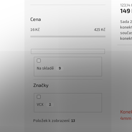
123,14
149
Cena
Sada 2
konekt
16
Kč
425
Kč
součas
konekt
Na skladě
9
Značky
VCX
2
Kone
4mm 
Položek k zobrazení:
13