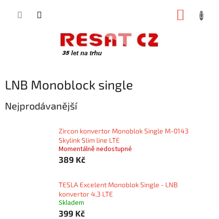
Přejít
NÁKUP
na
obsah
KOŠÍK
LNB Monoblock single
Nejprodávanější
Zircon konvertor Monoblok Single M-0143
Skylink Slim line LTE
Momentálně nedostupné
389 Kč
TESLA Excelent Monoblok Single - LNB
konvertor 4,3 LTE
Skladem
399 Kč