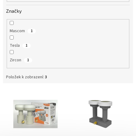
Značky
Mascom
1
Tesla
1
Zircon
1
Položek k zobrazení:
3
V
ý
p
i
s
p
r