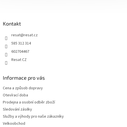
t
í
í
p
r
v
Kontakt
k
y
resat
@
resat.cz
v
ý
585 312 314
p
602704467
i
s
Resat CZ
u
Informace pro vás
Cena a způsob dopravy
Otevírací doba
Prodejna a osobní odběr zboží
Sledování zásilky
Služby a výhody pro naše zákazníky
Velkoobchod