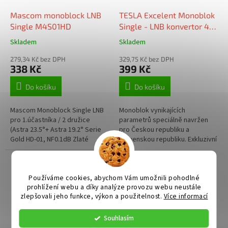
o
d
Mascom monoblock LNB
TESLA Excelent Monoblok
u
Single M4S01HD
Single - LNB konvertor 4,3
k
LTE
Skladem
Skladem
t
ů
279,34 Kč bez DPH
329,75 Kč bez DPH
338 Kč
399 Kč
Do košíku
Do košíku
Mascom Monoblock Single LNB
Monoblok vynikajících
pro 1.účastníka / 2 družice
parametrů speciálně navržen
(Astra 23.5°+ Astra 19.2° Serie
pro Českou republiku a
Gold HD-01, NF0.1dB Zlaté
Slovenskou republiku. Exkluzivní
konektory Gumová krytka na
Slim provedení s LTE filtrem -
konektor
poloviční hmotnost proti
běžným...
Používáme cookies, abychom Vám umožnili pohodlné
prohlížení webu a díky analýze provozu webu neustále
zlepšovali jeho funkce, výkon a použitelnost.
Více informací
Souhlasím