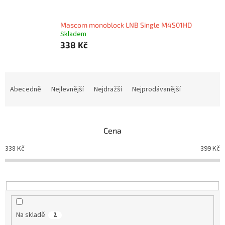
Mascom monoblock LNB Single M4S01HD
Skladem
338 Kč
Ř
a
Abecedně
Nejlevnější
Nejdražší
Nejprodávanější
z
e
n
Cena
í
p
338
Kč
399
Kč
r
o
d
u
k
t
Na skladě
2
ů