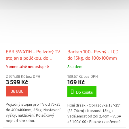
BAR SW411H - Pojízdný TV
Barkan 100- Pevný - LCD
stojan s poličkou, do
do 15kg, do 100x100mm
400x400mm, 36kg.
Momentálně nedostupné
Skladem
Nastavení výšky,
naklápění.
2 974,38 Kč bez DPH
139,67 Kč bez DPH
3 599 Kč
169 Kč
DETAIL
Do košíku
Pojízdný stojan pro TV od 75x75
Fixní držák • Obrazovka 13"-29"
do 400x400mm, 36kg. Nastavení
(33-74cm) • Nosnost 15kg •
výšky, naklápění. Kolečkový
Vzdálenost od zdi 2,4cm • VESA
pojezd s brzdou.
až 100x100 • Ploché i zakřivené
obrazovky