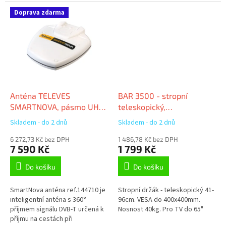
použít s Finlux TV 22FFD4220,
na karavanech, v kempech nebo
24FHD4220, 24FHD4760,
v místech, kde z prostorových...
Doprava zdarma
32FHD4020,...
Anténa TELEVES
BAR 3500 - stropní
SMARTNOVA, pásmo UHF,
teleskopický,
LTE700, 144710_ aktivní
400x400mm, 40kg, do
Skladem - do 2 dnů
Skladem - do 2 dnů
65"
6 272,73 Kč bez DPH
1 486,78 Kč bez DPH
7 590 Kč
1 799 Kč
Do košíku
Do košíku
SmartNova anténa ref.144710 je
Stropní držák - teleskopický 41-
inteligentní anténa s 360°
96cm. VESA do 400x400mm.
příjmem signálu DVB-T určená k
Nosnost 40kg. Pro TV do 65"
příjmu na cestách při