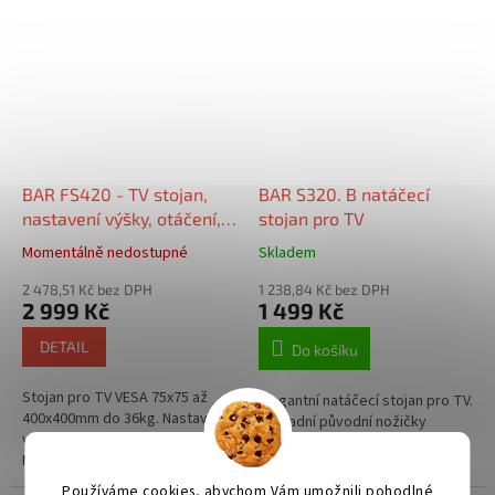
BAR FS420 - TV stojan,
BAR S320. B natáčecí
nastavení výšky, otáčení,
stojan pro TV
naklápění. 400x400mm,
Momentálně nedostupné
Skladem
do 36kg
2 478,51 Kč bez DPH
1 238,84 Kč bez DPH
2 999 Kč
1 499 Kč
DETAIL
Do košíku
Stojan pro TV VESA 75x75 až
Elegantní natáčecí stojan pro TV.
400x400mm do 36kg. Nastavení
Náhradní původní nožičky
výšky, otáčení, naklápění.
televizoru. Luxusní provedení -
Montáž do podlahy.
pevné temperované sklo.
Stojan lze natáčet, naklápět a
Používáme cookies, abychom Vám umožnili pohodlné