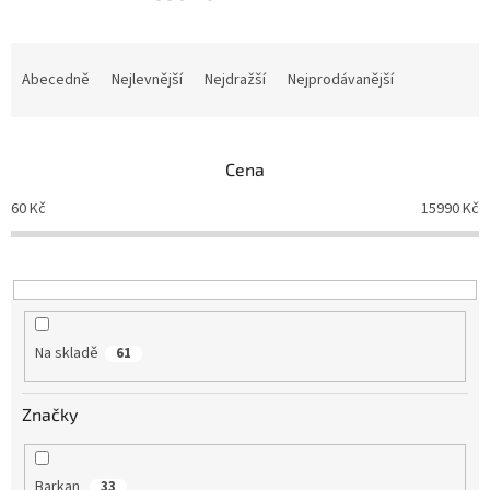
Ř
a
Abecedně
Nejlevnější
Nejdražší
Nejprodávanější
z
e
n
Cena
í
p
60
Kč
15990
Kč
r
o
d
u
k
t
Na skladě
61
ů
Značky
Barkan
33