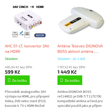
V
ý
p
i
s
p
r
o
d
AHC 01-LT, konvertor 3AV
Anténa Televes DIGINOVA
u
na HDMI
BOSS aktivní anténa ,
k
pásmo UHF/ BIII/ FM, LTE
Skladem
Skladem - do 2 dnů
t
ů
495,04 Kč bez DPH
1 197,52 Kč bez DPH
599 Kč
1 449 Kč
Do košíku
Do košíku
Převodník analogového 3AV
Anténa DIGINOVA BOSS
výstupu na HDMI, pro připojení
ref.144021 je DVB-T/T2 LTE700
Videa, DVD nebo staré (PS3)
kompatibilní anténa určená pro
konzole k TV s HDMI Možné
speciální použití jako je příjem