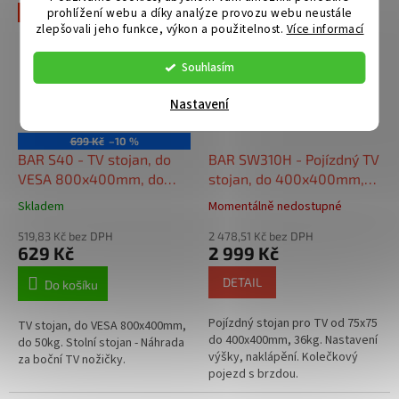
vysouvat nahoru dolů.
prohlížení webu a díky analýze provozu webu neustále
Akce
zlepšovali jeho funkce, výkon a použitelnost.
Více informací
Souhlasím
Nastavení
699 Kč
–10 %
BAR S40 - TV stojan, do
BAR SW310H - Pojízdný TV
VESA 800x400mm, do
stojan, do 400x400mm,
50kg. Náhrada za boční TV
36kg. Nastavení výšky,
Skladem
Momentálně nedostupné
nožičky.
naklápění.
519,83 Kč bez DPH
2 478,51 Kč bez DPH
629 Kč
2 999 Kč
DETAIL
Do košíku
Pojízdný stojan pro TV od 75x75
TV stojan, do VESA 800x400mm,
do 400x400mm, 36kg. Nastavení
do 50kg. Stolní stojan - Náhrada
výšky, naklápění. Kolečkový
za boční TV nožičky.
pojezd s brzdou.