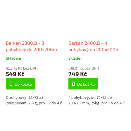
Barkan 2300.B - 3
Barkan 2400.B - 4
pohybový do 200x200mm,
pohybový do 200x200mm,
pro TV 13"-43" (33-109cm),
pro TV 13"-43" (33-109cm),
Skladem
Skladem
do 25kg"
do 25kg
453,72 Kč bez DPH
619,01 Kč bez DPH
549 Kč
749 Kč
Do košíku
Do košíku
3 pohybový, 75x75 až
4 pohybový, od 75x75 do
200x200mm, 25kg, pro TV do 43"
200x200mm, 25kg, pro TV do 43"