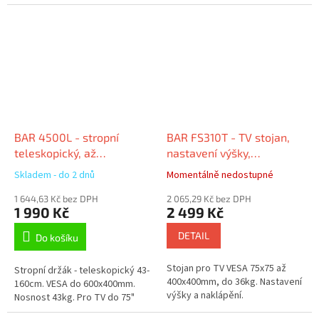
krátkodobých pobytech v
kempech, na lodích atd., kde je
nezbytná...
BAR 4500L - stropní
BAR FS310T - TV stojan,
teleskopický, až
nastavení výšky,
400x600mm, 43kg, do 75"
naklápění, do
Skladem - do 2 dnů
Momentálně nedostupné
400x400mm, do 36kg
1 644,63 Kč bez DPH
2 065,29 Kč bez DPH
1 990 Kč
2 499 Kč
DETAIL
Do košíku
Stojan pro TV VESA 75x75 až
Stropní držák - teleskopický 43-
400x400mm, do 36kg. Nastavení
160cm. VESA do 600x400mm.
výšky a naklápění.
Nosnost 43kg. Pro TV do 75"