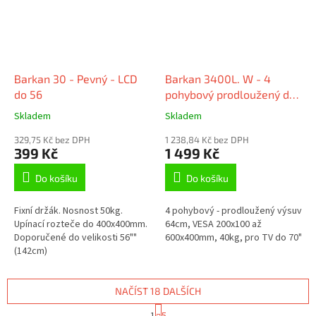
Barkan 30 - Pevný - LCD
Barkan 3400L. W - 4
do 56
pohybový prodloužený do
600x400mm, pro TV
Skladem
Skladem
40"-70" (101-178cm), do
329,75 Kč bez DPH
40kg
1 238,84 Kč bez DPH
399 Kč
1 499 Kč
Do košíku
Do košíku
Fixní držák. Nosnost 50kg.
4 pohybový - prodloužený výsuv
Upínací rozteče do 400x400mm.
64cm, VESA 200x100 až
Doporučené do velikosti 56""
600x400mm, 40kg, pro TV do 70"
(142cm)
NAČÍST 18 DALŠÍCH
S