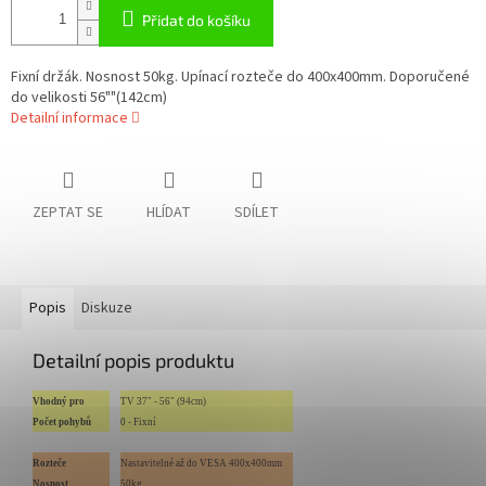
Přidat do košíku
Fixní držák. Nosnost 50kg. Upínací rozteče do 400x400mm. Doporučené
do velikosti 56""(142cm)
Detailní informace
ZEPTAT SE
HLÍDAT
SDÍLET
Popis
Diskuze
Detailní popis produktu
Vhodný pro
TV 37" - 56" (94cm)
Počet pohybů
0 - Fixní
Rozteče
Nastavitelné až do VESA 400x400mm
Nosnost
50kg