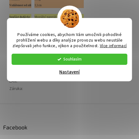
Vzdálenost od zdi
3,1cm
Součást dodávky
Montážní materiál do dřeva
Montážní materiál do zdi
Sady šroubů M4, M6, M8 (á 4ks, L20mm)
Používáme cookies, abychom Vám umožnili pohodlné
Doplňkové parametry
prohlížení webu a díky analýze provozu webu neustále
zlepšovali jeho funkce, výkon a použitelnost.
Více informací
Kategorie
:
Barkan - držáky TV, tablet, tel.
EAN
:
7290004574208
Souhlasím
Katalogové číslo
:
BAR E 30.B
Nastavení
Výrobce
:
Barkan
EAN
:
Záruka
:
Z
á
p
a
Facebook
t