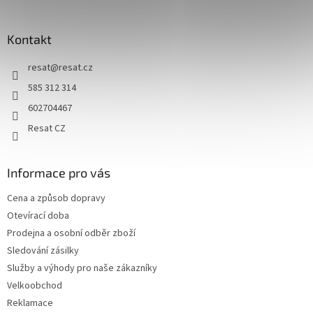
í
Kontakt
resat
@
resat.cz
585 312 314
602704467
Resat CZ
Informace pro vás
Cena a způsob dopravy
Otevírací doba
Prodejna a osobní odběr zboží
Sledování zásilky
Služby a výhody pro naše zákazníky
Velkoobchod
Reklamace