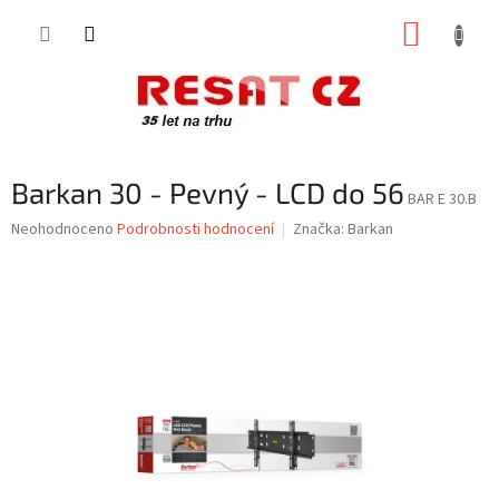
Přejít
NÁKUP
na
obsah
KOŠÍK
Barkan 30 - Pevný - LCD do 56
BAR E 30.B
Průměrné
Neohodnoceno
Podrobnosti hodnocení
Značka:
Barkan
hodnocení
produktu
je
0,0
z
5
hvězdiček.