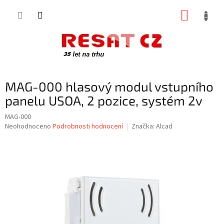
Přejít
NÁKUP
na
obsah
KOŠÍK
MAG-000 hlasový modul vstupního
panelu USOA, 2 pozice, systém 2v
MAG-000
Průměrné
Neohodnoceno
Podrobnosti hodnocení
Značka:
Alcad
hodnocení
produktu
je
0,0
z
5
hvězdiček.