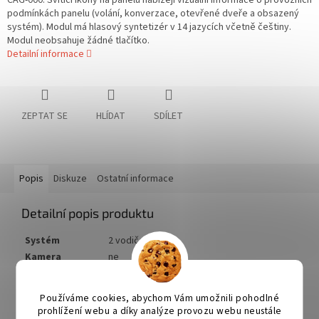
CAG-000. Svítící ikony na panelu nabízejí vizuální informace o provozních
podmínkách panelu (volání, konverzace, otevřené dveře a obsazený
systém). Modul má hlasový syntetizér v 14 jazycích včetně češtiny.
Modul neobsahuje žádné tlačítko.
Detailní informace
ZEPTAT SE
HLÍDAT
SDÍLET
Popis
Diskuze
Ostatní informace
Detailní popis produktu
Systém
2 vodičový
Kamera
ne
Tlačítka
ne
Instalace
nástěnná do panelu USOA
Používáme cookies, abychom Vám umožnili pohodlné
Rozměr
2 pozice v panelu USOA
prohlížení webu a díky analýze provozu webu neustále