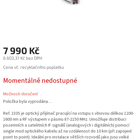
7 990 Kč
6 603,31 Kč bez DPH
Měrná
Cena vč. recyklačního poplatku
cena:
Momentálně nedostupné
Možnosti doručení
Položka byla vyprodána…
Ref. 2335 je optický přijímač pracující na vstupu s vlnovou délkou 1200-
1600 nm a RF výstupem v pásmu 87-2150 MHz. Umožňuje distribuci
pozemních a satelitních IF signálů (analogových i digitálních) pomocí
single mod optického kabelu až na vzdálenost do 10 km (při zapojení
point to point). Ideální pro instalace větších rozvodů jako jsou velké