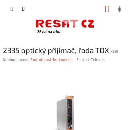
Přejít
NÁKUP
na
obsah
KOŠÍK
2335 optický přijímač, řada TOX
2335
Průměrné
Neohodnoceno
Podrobnosti hodnocení
Značka:
Televes
hodnocení
produktu
je
0,0
z
5
hvězdiček.