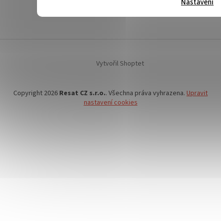
Nastavení
Vytvořil Shoptet
Copyright 2026
Resat CZ s.r.o.
. Všechna práva vyhrazena.
Upravit
nastavení cookies