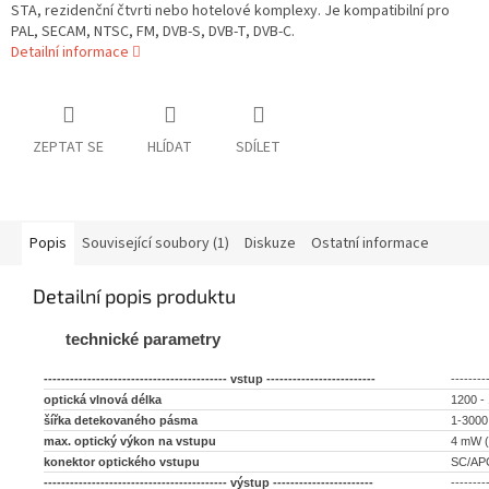
STA, rezidenční čtvrti nebo hotelové komplexy. Je kompatibilní pro
PAL, SECAM, NTSC, FM, DVB-S, DVB-T, DVB-C.
Detailní informace
ZEPTAT SE
HLÍDAT
SDÍLET
Popis
Související soubory (1)
Diskuze
Ostatní informace
Detailní popis produktu
technické parametry
------------------------------------------ vstup -------------------------
--------
optická vlnová délka
1200 -
šířka detekovaného pásma
1-300
max. optický výkon na vstupu
4 mW (
konektor optického vstupu
SC/AP
------------------------------------------ výstup -----------------------
--------