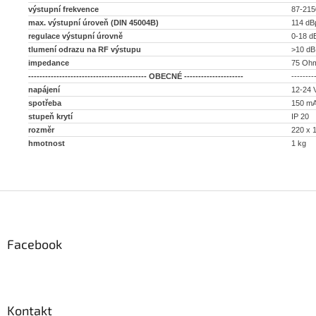
výstupní frekvence
87-21
max. výstupní úroveň (DIN 45004B)
114 dB
regulace výstupní úrovně
0-18 d
tlumení odrazu na RF výstupu
>10 dB
impedance
75 Oh
------------------------------------------ OBECNÉ ---------------------
--------
napájení
12-24 
spotřeba
150 m
stupeň krytí
IP 20
rozměr
220 x 
hmotnost
1 kg
Z
á
p
a
Facebook
t
í
Kontakt