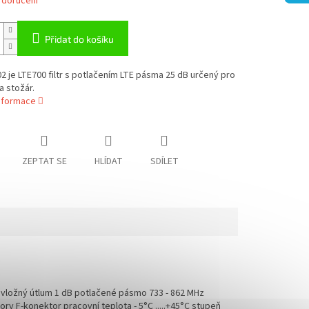
 doručení
Přidat do košíku
2 je LTE700 filtr s potlačením LTE pásma 25 dB určený pro
 stožár.
informace
ZEPTAT SE
HLÍDAT
SDÍLET
 vložný útlum 1 dB potlačené pásmo 733 - 862 MHz
y F-konektor pracovní teplota - 5°C .....+45°C stupeň