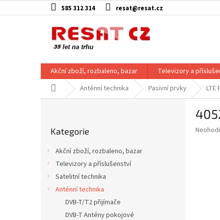
Přejít
585 312 314
resat@resat.cz
na
obsah
Akční zboží, rozbaleno, bazar
Televizory a přísluše
Domů
Anténní technika
Pasivní prvky
LTE F
P
4052
o
Přeskočit
s
Průměr
Neohod
Kategorie
kategorie
t
hodnoce
r
produkt
Akční zboží, rozbaleno, bazar
a
je
Televizory a příslušenství
0,0
n
z
Satelitní technika
n
5
í
Anténní technika
hvězdič
p
DVB-T/T2 přijímače
a
DVB-T Antény pokojové