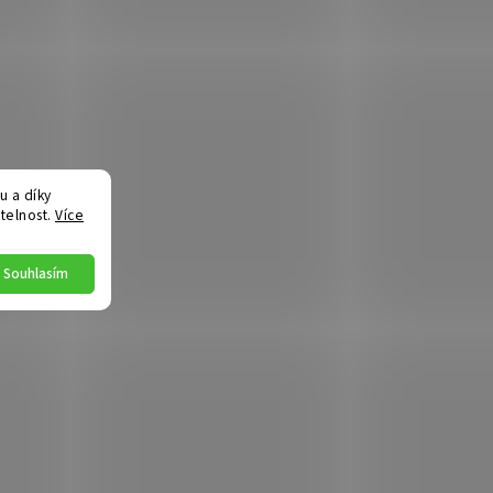
 a díky
telnost.
Více
Souhlasím