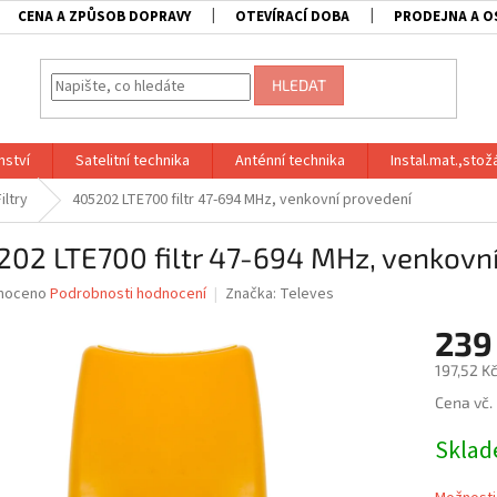
CENA A ZPŮSOB DOPRAVY
OTEVÍRACÍ DOBA
PRODEJNA A O
HLEDAT
nství
Satelitní technika
Anténní technika
Instal.mat.,stož
iltry
405202 LTE700 filtr 47-694 MHz, venkovní provedení
02 LTE700 filtr 47-694 MHz, venkovn
né
noceno
Podrobnosti hodnocení
Značka:
Televes
ní
239
u
197,52 K
Měrná
Cena vč.
cena:
ek.
Skla