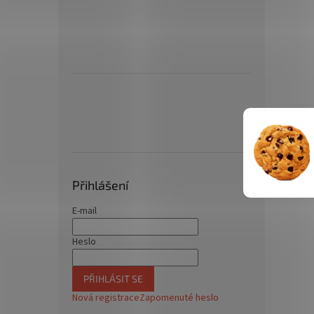
Přihlášení
E-mail
Heslo
PŘIHLÁSIT SE
Nová registrace
Zapomenuté heslo