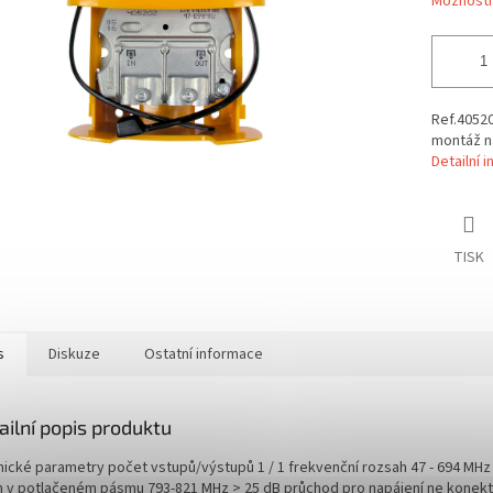
Možnosti
Ref.40520
montáž na
Detailní 
TISK
s
Diskuze
Ostatní informace
ailní popis produktu
nické parametry počet vstupů/výstupů 1 / 1 frekvenční rozsah 47 - 694 MHz
m v potlačeném pásmu 793-821 MHz > 25 dB průchod pro napájení ne konektor