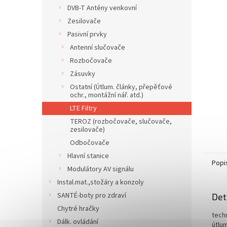
n
DVB-T Antény venkovní
e
Zesilovače
l
Pasivní prvky
Antenní slučovače
Rozbočovače
Zásuvky
Ostatní (Útlum. články, přepěťové
ochr., montážní nář. atd.)
LTE Filtry
TEROZ (rozbočovače, slučovače,
zesilovače)
Odbočovače
Hlavní stanice
Popi
Modulátory AV signálu
Instal.mat.,stožáry a konzoly
SANTÉ-boty pro zdraví
Det
Chytré hračky
tech
Dálk. ovládání
útlu