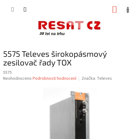
Přejít
NÁKUP
na
obsah
KOŠÍK
5575 Televes širokopásmový
zesilovač řady TOX
5575
Průměrné
Neohodnoceno
Podrobnosti hodnocení
Značka:
Televes
hodnocení
produktu
je
0,0
z
5
hvězdiček.