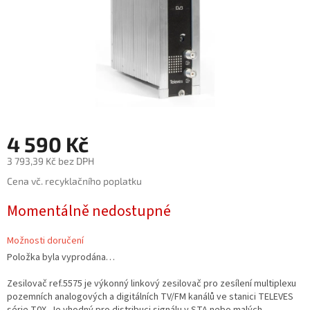
4 590 Kč
3 793,39 Kč bez DPH
Měrná
Cena vč. recyklačního poplatku
cena:
Momentálně nedostupné
Možnosti doručení
Položka byla vyprodána…
Zesilovač ref.5575 je výkonný linkový zesilovač pro zesílení multiplexu
pozemních analogových a digitálních TV/FM kanálů ve stanici TELEVES