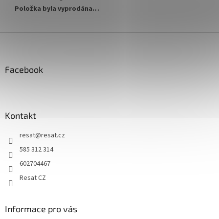
Položka byla vyprodána…
Z
á
p
a
Facebook
t
í
Kontakt
resat
@
resat.cz
585 312 314
602704467
Resat CZ
Informace pro vás