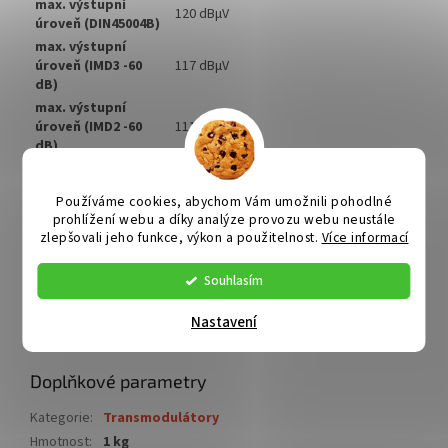
max. výstupní
120 dBµV
úroveň (DIN45004B)
max. výstupní
úroveň (IMD3 -60
117 dBµV
dB)
max. výstupní
úroveň (IMD2 -60
111 dBµV
dB)
max. výstupní
105 dBµV
úroveň (CTB -60 dB)
Používáme cookies, abychom Vám umožnili pohodlné
max. výstupní
prohlížení webu a díky analýze provozu webu neustále
105 dBµV
úroveň (CSO -60 dB)
zlepšovali jeho funkce, výkon a použitelnost.
Více informací
+24V / 450 mA (ze zdroje ref.5529/from
napájení
a power supply unit ref. 5529)
Souhlasím
konektory
F-konektor (F-connector)
rozměr
220 x 170 x 50 mm
Nastavení
hmotnost
1 kg
Doplňkové parametry
Kategorie
:
Transmodulátory
Hmotnost
:
1 kg