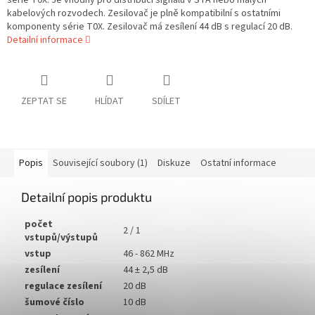
série T0X. Je vhodný pro distribuci signálu v STA nebo malých
kabelových rozvodech. Zesilovač je plně kompatibilní s ostatními
komponenty série T0X. Zesilovač má zesílení 44 dB s regulací 20 dB.
Detailní informace
ZEPTAT SE
HLÍDAT
SDÍLET
Popis
Související soubory (1)
Diskuze
Ostatní informace
Detailní popis produktu
počet
2 / 1
vstupů/výstupů
vstup
46 - 862 MHz
zesílení
44 ± 2,5 dB
regulace zesílení
20 dB
šumové číslo
10 dB