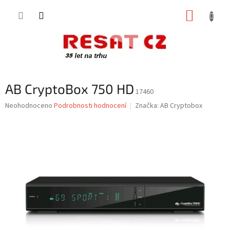
Přejít
NÁKUP
na
obsah
KOŠÍK
AB CryptoBox 750 HD
17460
Průměrné
Neohodnoceno
Podrobnosti hodnocení
Značka:
AB Cryptobox
hodnocení
produktu
je
0,0
z
5
hvězdiček.