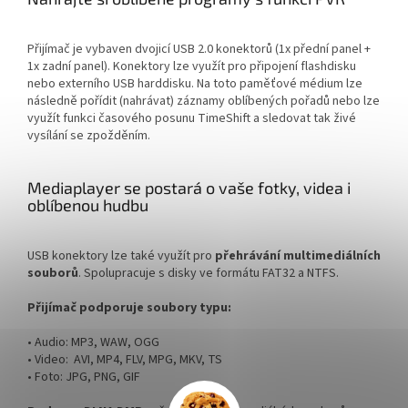
Přijímač je vybaven dvojicí USB 2.0 konektorů (1x přední panel +
1x zadní panel). Konektory lze využít pro připojení flashdisku
nebo externího USB harddisku. Na toto paměťové médium lze
následně pořídit (nahrávat) záznamy oblíbených pořadů nebo lze
využít funkci časového posunu TimeShift a sledovat tak živé
vysílání se zpožděním.
Mediaplayer se postará o vaše fotky, videa i
oblíbenou hudbu
USB konektory lze také využít pro
přehrávání multimediálních
souborů
. Spolupracuje s disky ve formátu FAT32 a NTFS.
Přijímač podporuje soubory typu:
• Audio: MP3, WAW, OGG
• Video: AVI, MP4, FLV, MPG, MKV, TS
• Foto: JPG, PNG, GIF