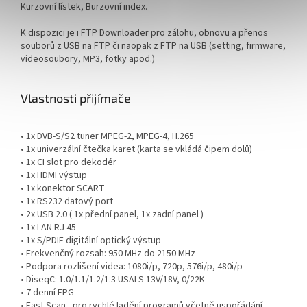
Kurzovní lístek, Burzovní index.
K dispozici je i FTP Downloader pro zálohu, obnovu a přenos
souborů z USB na FTP či naopak z FTP na USB (setting, firmware,
videosoubory, MP3, fotky apod.)
Vlastnosti přijímače
• 1x DVB-S/S2 tuner MPEG-2, MPEG-4, H.265
• 1x univerzální čtečka karet (karta se vkládá čipem dolů)
• 1x CI slot pro dekodér
• 1x HDMI výstup
• 1x konektor SCART
• 1x RS232 datový port
• 2x USB 2.0 ( 1x přední panel, 1x zadní panel )
• 1x LAN RJ 45
• 1x S/PDIF digitální optický výstup
• Frekvenčný rozsah: 950 MHz do 2150 MHz
• Podpora rozlišení videa: 1080i/p, 720p, 576i/p, 480i/p
• DiseqC: 1.0/1.1/1.2/1.3 USALS 13V/18V, 0/22K
• 7 denní EPG
• Fast Scan - pro rychlé ladění programů včetně uspořádání