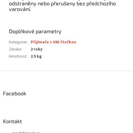
odstraněny nebo přerušeny bez předchozího
varování.
Doplňkové parametry
Kategorie
:
Přijímače s UNI čtečkou
Záruka
:
2 roky
Hmotnost
:
2.5 kg
Z
á
p
a
Facebook
t
í
Kontakt