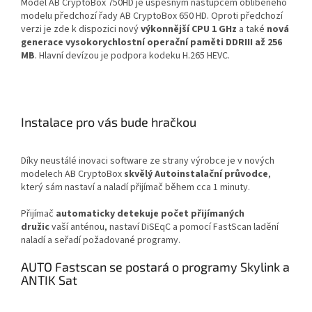
Model AB CryptoBox 750HD je úspěšným nástupcem oblíbeného
modelu předchozí řady AB CryptoBox 650 HD. Oproti předchozí
verzi je zde k dispozici nový
výkonnější CPU 1 GHz
a také
nová
generace vysokorychlostní operační paměti DDRIII až 256
MB
. Hlavní devízou je podpora kodeku H.265 HEVC.
Instalace pro vás bude hračkou
Díky neustálé inovaci software ze strany výrobce je v nových
modelech AB CryptoBox
skvělý Autoinstalační průvodce
,
který sám nastaví a naladí přijímač během cca 1 minuty.
Přijímač
automaticky detekuje počet přijímaných
družic
vaší anténou, nastaví DiSEqC a pomocí FastScan ladění
naladí a seřadí požadované programy.
AUTO Fastscan se postará o programy Skylink a
ANTIK Sat