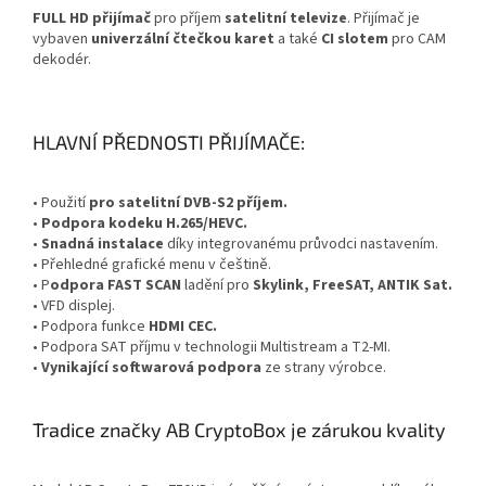
FULL HD přijímač
pro příjem
satelitní
televize
. Přijímač je
vybaven
univerzální čtečkou karet
a také
CI slotem
pro CAM
dekodér.
HLAVNÍ PŘEDNOSTI PŘIJÍMAČE:
• Použití
pro satelitní DVB-S2 příjem.
•
Podpora kodeku H.265/HEVC.
•
Snadná instalace
díky integrovanému průvodci nastavením.
• Přehledné grafické menu v češtině.
• P
odpora FAST SCAN
ladění pro
Skylink,
FreeSAT, ANTIK Sat.
• VFD displej.
• Podpora funkce
HDMI CEC.
• Podpora SAT příjmu v technologii Multistream a T2-MI.
•
Vynikající softwarová podpora
ze strany výrobce.
Tradice značky AB CryptoBox je zárukou kvality