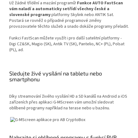
Už žádné třídění a mazání programů!
Funkce AUTO FastScan
vám naladí a automaticky setřídí všechny české a
slovenské programy
platformy Skylink nebo ANTIK Sat.
Postará se rovněž o případné programové změny
provozovatele těchto služeb a snado dokáže programy přeladit.
Funkci FastScan můžete využít i pro další satelitní platformy -
Digi CZ&SK, Magio (SK), Antik TV (SK), Pantelio, NC+ (PL), Polsat
(PL), ad.
Sledujte živé vysílání na tabletu nebo
smartphonu
Díky streamování živého vysílání HD a SD kanálů na Android a iOS
zařízeních přes aplikaci G-MScreen vám umožní sledovat
oblíbené programy například na terase nebo u bazénu.
Nahrajte si oblíbené programy s funkcí PVR