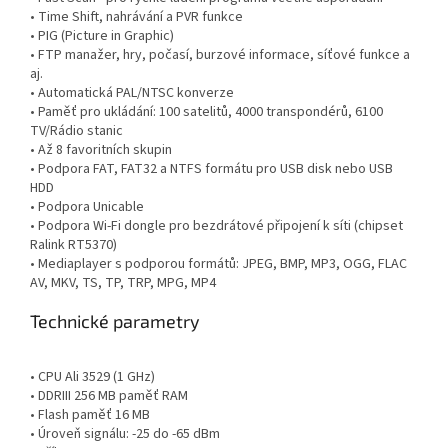
• Time Shift, nahrávání a PVR funkce
• PIG (Picture in Graphic)
• FTP manažer, hry, počasí, burzové informace, síťové funkce a
aj.
• Automatická PAL/NTSC konverze
• Paměť pro ukládání: 100 satelitů, 4000 transpondérů, 6100
TV/Rádio stanic
• Až 8 favoritních skupin
• Podpora FAT, FAT32 a NTFS formátu pro USB disk nebo USB
HDD
• Podpora Unicable
• Podpora Wi-Fi dongle pro bezdrátové připojení k síti (chipset
Ralink RT5370)
• Mediaplayer s podporou formátů: JPEG, BMP, MP3, OGG, FLAC
AV, MKV, TS, TP, TRP, MPG, MP4
Technické parametry
• CPU Ali 3529 (1 GHz)
• DDRIII 256 MB paměť RAM
• Flash paměť 16 MB
• Úroveň signálu: -25 do -65 dBm