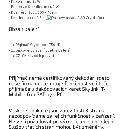
• Příkon: max. 25 W
• Příkon ve Standby: max. 1 W
• Rozměry: 260 x 190 x 40 mm
• Hmotnost: cca 2,5 kg
Obsah balení
• 1x Přijímač Cryptobox 750 HD
• 1x Dálkové ovládání včetně baterií
• 1x CZ+SK návod k použití
Přijímač nemá certifikovaný dekodér Irdeto,
naše firma negarantuje funkčnost ve čtečce
přijímače u dekódovacích karet Skylink, T-
Mobile, freeSAT by UPC.
Veškeré aplikace jsou záležitostí 3 stran a
nezodpovídáme za jejich funkčnost v zařízení.
Nelze ji požadovat po výrobci, ani po prodejci.
Služby třetích stran mohou být změněny,