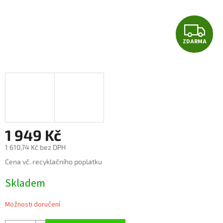
Z
ZDARMA
D
A
R
M
A
1 949 Kč
1 610,74 Kč bez DPH
Měrná
Cena vč. recyklačního poplatku
cena:
Skladem
Možnosti doručení