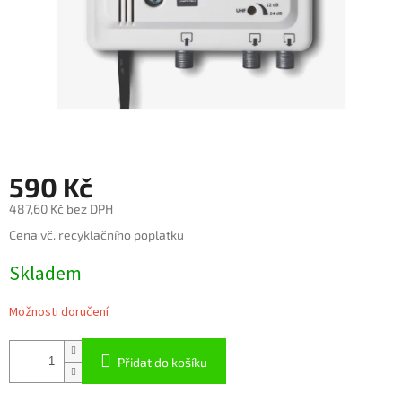
590 Kč
487,60 Kč bez DPH
Měrná
Cena vč. recyklačního poplatku
cena:
Skladem
Možnosti doručení
Přidat do košíku