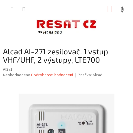
Přejít
NÁKUP
na
obsah
KOŠÍK
Alcad AI-271 zesilovač, 1 vstup
VHF/UHF, 2 výstupy, LTE700
AI271
Průměrné
Neohodnoceno
Podrobnosti hodnocení
Značka:
Alcad
hodnocení
produktu
je
0,0
z
5
hvězdiček.