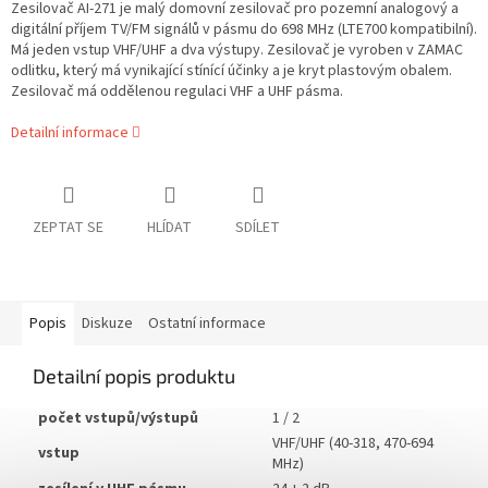
Zesilovač AI-271 je malý domovní zesilovač pro pozemní analogový a
digitální příjem TV/FM signálů v pásmu do 698 MHz (LTE700 kompatibilní).
Má jeden vstup VHF/UHF a dva výstupy. Zesilovač je vyroben v ZAMAC
odlitku, který má vynikající stínící účinky a je kryt plastovým obalem.
Zesilovač má oddělenou regulaci VHF a UHF pásma.
Detailní informace
ZEPTAT SE
HLÍDAT
SDÍLET
Popis
Diskuze
Ostatní informace
Detailní popis produktu
počet vstupů/výstupů
1 / 2
VHF/UHF (40-318, 470-694
vstup
MHz)