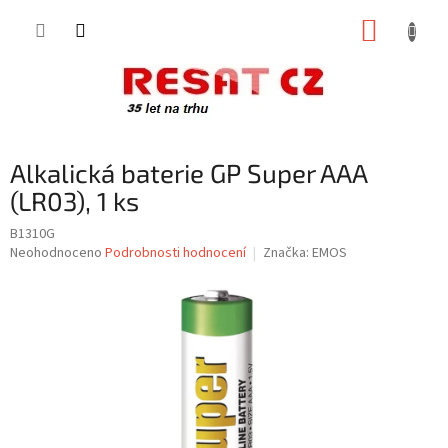
Přejít
NÁKUP
na
obsah
KOŠÍK
Alkalická baterie GP Super AAA
(LR03), 1 ks
B1310G
Průměrné
Neohodnoceno
Podrobnosti hodnocení
Značka:
EMOS
hodnocení
produktu
je
0,0
z
5
hvězdiček.