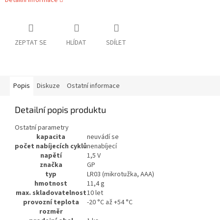
Detailní informace
ZEPTAT SE
HLÍDAT
SDÍLET
Popis
Diskuze
Ostatní informace
Detailní popis produktu
Ostatní parametry
kapacita
neuvádí se
počet nabíjecích cyklů
nenabíjecí
napětí
1,5 V
značka
GP
typ
LR03 (mikrotužka, AAA)
hmotnost
11,4 g
max. skladovatelnost
10 let
provozní teplota
-20 °C až +54 °C
rozměr