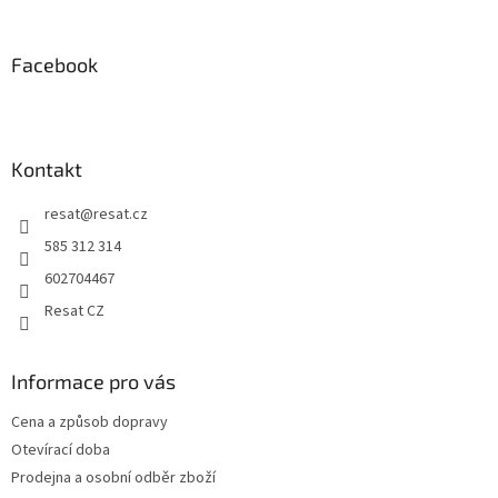
á
p
a
Facebook
t
í
Kontakt
resat
@
resat.cz
585 312 314
602704467
Resat CZ
Informace pro vás
Cena a způsob dopravy
Otevírací doba
Prodejna a osobní odběr zboží