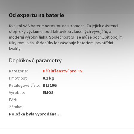
Od expertů na baterie
Kvalitní AAA baterie nerostou na stromech. Za jejich existencí
stojí roky výzkumu, pod taktovkou zkušených vývojářů, a
moderní výrobní linka. Společnost GP se může pochlubit obojím.
Díky tomu vás už desítky let zásobuje bateriemi prvotřídní
kvality.
Doplňkové parametry
Kategorie
:
Příslušenství pro TV
Hmotnost
:
0.1 kg
Katalogové číslo
:
B1310G
Výrobce
:
EMOS
EAN
:
Záruka
:
Položka byla vyprodána…
Z