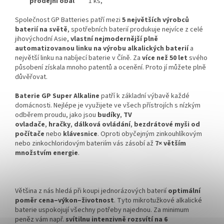
prodejní obal
1 ks,
Společnost GP Batteries patří mezi
5 největších výrobců
baterií na světě
, spotřebních baterií produkuje nejvíce z celé
jihovýchodní Asie,
vlastní nejmodernější plně
automatizovanou linku na výrobu alkalických baterií
a
největší linku na nabíjecí baterie v Číně. Za
více než 50 let
svého
působení získala mnoho patentů a ocenění. Proto jí můžete plně
důvěřovat.
Baterie GP Super Alkaline
patří k základní výbavě každé
domácnosti.
Nejlépe je využijete ve všech přístrojích s nízkým
odběrem proudu, jako jsou
budíky
,
TV
ovladače
,
hračky
,
dálková ovládání
,
bezdrátové myši
od
počítače
nebo
klávesnice
. Oproti obyčejným zinkouhlíkovým
nebo zinkochloridovým bateriím vás zásobí až
7× větším
množstvím energie
.
Většina z nás hledá při koupi jednorázových baterií
optimální
poměr cena–výkon–životnost
. Tyto mikrotužkové alkalické
baterie uspokojují všechny potřeby najednou. Za minimum
peněz vám např.
svítilnu intenzivně rozsvítí na 6