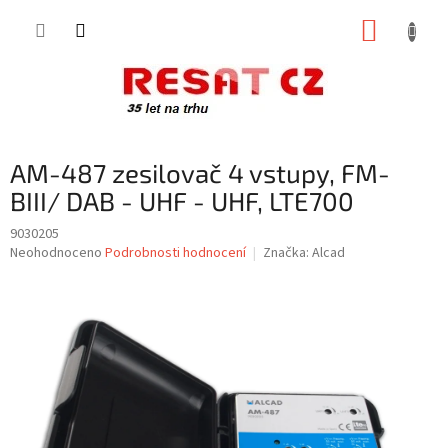
Přejít
NÁKUP
na
obsah
KOŠÍK
AM-487 zesilovač 4 vstupy, FM-
BIII/ DAB - UHF - UHF, LTE700
9030205
Průměrné
Neohodnoceno
Podrobnosti hodnocení
Značka:
Alcad
hodnocení
produktu
je
0,0
z
5
hvězdiček.