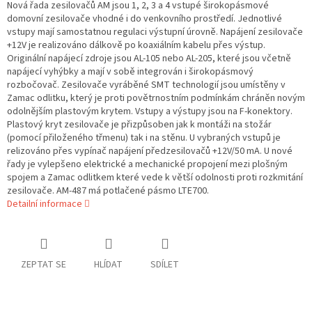
Nová řada zesilovačů AM jsou 1, 2, 3 a 4 vstupé širokopásmové
domovní zesilovače vhodné i do venkovního prostředí. Jednotlivé
vstupy mají samostatnou regulaci výstupní úrovně. Napájení zesilovače
+12V je realizováno dálkově po koaxiálním kabelu přes výstup.
Originální napájecí zdroje jsou AL-105 nebo AL-205, které jsou včetně
napájecí vyhýbky a mají v sobě integrován i širokopásmový
rozbočovač. Zesilovače vyráběné SMT technologií jsou umístěny v
Zamac odlitku, který je proti povětrnostním podmínkám chráněn novým
odolnějším plastovým krytem. Vstupy a výstupy jsou na F-konektory.
Plastový kryt zesilovače je přizpůsoben jak k montáži na stožár
(pomocí přiloženého třmenu) tak i na stěnu. U vybraných vstupů je
relizováno přes vypínač napájení předzesilovačů +12V/50 mA. U nové
řady je vylepšeno elektrické a mechanické propojení mezi plošným
spojem a Zamac odlitkem které vede k větší odolnosti proti rozkmitání
zesilovače. AM-487 má potlačené pásmo LTE700.
Detailní informace
ZEPTAT SE
HLÍDAT
SDÍLET