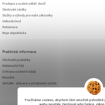
Prodejna a osobní odběr zboží
Sledování zásilky
Služby a výhody pro naše zákazníky
Velkoobchod
Reklamace
Moje objednávka
Praktické informace
Obchodní podmínky
Reklamační řád
Ochrana osobních údajů
Montáže
SKYLINK - aktivace a předplatné služeb
Používáme cookies, abychom Vám umožnili pohodlné p
webu neustále zlepšovali jeho funkce, výkon