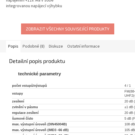
napájením +12V. Má v sobě
integrovanou napájecí výhybku
a na výstupu širokopásmový
rozbočovač. Součástí zdroje je
flexo...
ZOBRAZIT VŠECHNY SOUVISEJÍCÍ PRODUKTY
Popis
Podobné (8)
Diskuze
Ostatní informace
Detailní popis produktu
technické parametry
počet vstupů/výstupů
4 / 1
FM(88-
vstupy
UHF2(
zesílení
20 dB 
zvlnění v pásmu
±1 dB 
regulace zesílení
20 dB 
šumové číslo
5 dB (
max. výstupní úroveň (DIN45004B)
108 d
max. výstupní úroveň (IMD3 -66 dB)
105 d