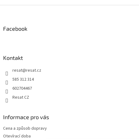
Z
á
p
a
Facebook
t
í
Kontakt
resat
@
resat.cz
585 312 314
602704467
Resat CZ
Informace pro vás
Cena a způsob dopravy
Otevírací doba