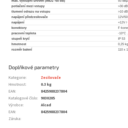
max. výstupní úroveň (IMD2 -60 dB)
93 dB
potlačení mezi vstupy
>30 dB
tlumení odrazu na vstupu
>10 dB
napájení předzesilovače
12V/50
napájení
+12V /
konektory
F-kone
pracovní teplota
-10°C .
stupeň krytí
IP 53
hmotnost
0,25 k
rozměr balení
110 x 
Doplňkové parametry
Kategorie
:
Zesilovače
Hmotnost
:
0.3 kg
EAN
:
8425988237804
Katalogové číslo
:
9030205
Výrobce
:
Alcad
EAN
:
8425988237804
Záruka
: