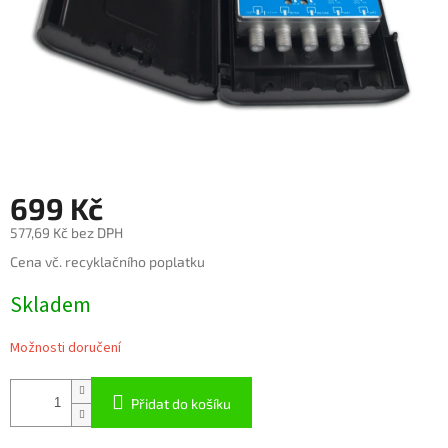
699 Kč
577,69 Kč bez DPH
Měrná
Cena vč. recyklačního poplatku
cena:
Skladem
Možnosti doručení
Přidat do košíku