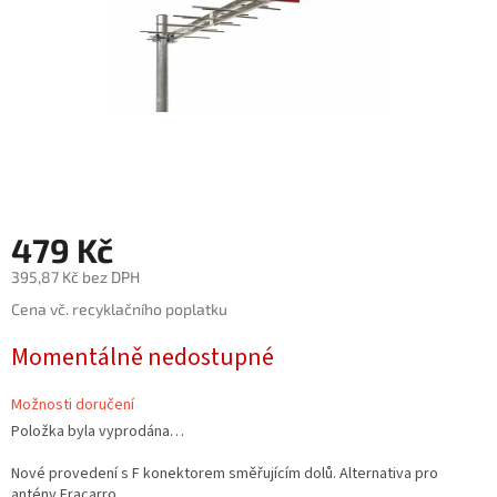
479 Kč
395,87 Kč bez DPH
Měrná
Cena vč. recyklačního poplatku
cena:
Momentálně nedostupné
Možnosti doručení
Položka byla vyprodána…
Nové provedení s F konektorem směřujícím dolů. Alternativa pro
antény Fracarro.