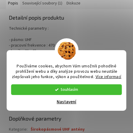
Popis
Související soubory (1)
Diskuze
Detailní popis produktu
Technické parametry :
- pásmo: UHF
- pracovní frekvence : 470 - 694 MHz
- kanály : 21 - 48
- zisk : 11 dB
- předozadní poměr : větší než 30 dB
Používáme cookies, abychom Vám umožnili pohodlné
- výstupní impedance : 75 Ω
prohlížení webu a díky analýze provozu webu neustále
- připojení : konektor F
zlepšovali jeho funkce, výkon a použitelnost.
Více informací
- vyzařovací úhel ve vodorovné rovině : 55°
- počet prvků : 26
Souhlasím
- zátěž ve větru o rychlosti 120 km/h : 2,7 kg
- hmotnost : 0,85 kg
Nastavení
- délka : 1100 mm
Doplňkové parametry
Kategorie
:
Širokopásmové UHF antény