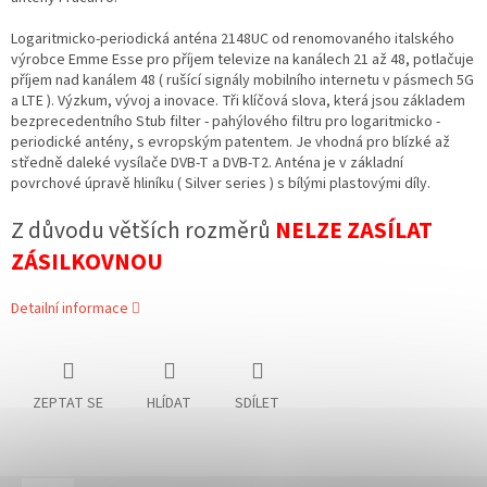
Logaritmicko-periodická anténa 2148UC od renomovaného italského
výrobce Emme Esse pro příjem televize na kanálech 21 až 48, potlačuje
příjem nad kanálem 48 ( rušící signály mobilního internetu v pásmech 5G
a LTE ). Výzkum, vývoj a inovace. Tři klíčová slova, která jsou základem
bezprecedentního Stub filter - pahýlového filtru pro logaritmicko -
periodické antény, s evropským patentem. Je vhodná pro blízké až
středně daleké vysílače DVB-T a DVB-T2. Anténa je v základní
povrchové úpravě hliníku ( Silver series ) s bílými plastovými díly.
Z důvodu větších rozměrů
NELZE ZASÍLAT
ZÁSILKOVNOU
Detailní informace
ZEPTAT SE
HLÍDAT
SDÍLET