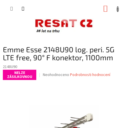
Přejít
NÁKUP
na
obsah
KOŠÍK
Emme Esse 2148U90 log. peri. 5G
LTE free, 90° F konektor, 1100mm
2148U90
NELZE
Průměrné
Neohodnoceno
Podrobnosti hodnocení
ZÁSILKOVNOU
hodnocení
produktu
je
0,0
z
5
hvězdiček.