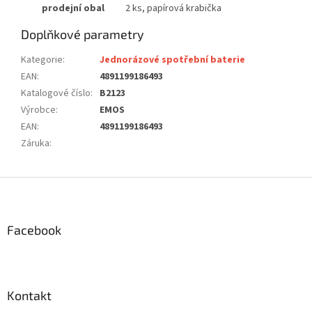
prodejní obal
2 ks, papírová krabička
Doplňkové parametry
Kategorie
:
Jednorázové spotřební baterie
EAN
:
4891199186493
Katalogové číslo
:
B2123
Výrobce
:
EMOS
EAN
:
4891199186493
Záruka
:
Z
á
p
a
Facebook
t
í
Kontakt