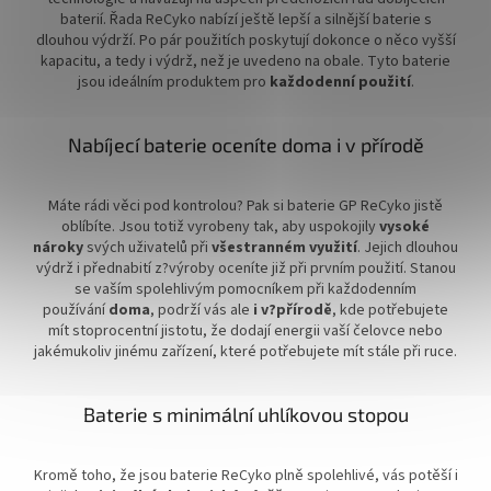
baterií. Řada ReCyko nabízí ještě lepší a silnější baterie s
dlouhou výdrží. Po pár použitích poskytují dokonce o něco vyšší
kapacitu, a tedy i výdrž, než je uvedeno na obale. Tyto baterie
jsou ideálním produktem pro
každodenní použití
.
Nabíjecí baterie oceníte doma i v přírodě
Máte rádi věci pod kontrolou? Pak si baterie GP ReCyko jistě
oblíbíte. Jsou totiž vyrobeny tak, aby uspokojily
vysoké
nároky
svých uživatelů při
všestranném využití
. Jejich dlouhou
výdrž i přednabití z?výroby oceníte již při prvním použití. Stanou
se vaším spolehlivým pomocníkem při každodenním
používání
doma
, podrží vás ale
i v?přírodě
, kde potřebujete
mít stoprocentní jistotu, že dodají energii vaší čelovce nebo
jakémukoliv jinému zařízení, které potřebujete mít stále při ruce.
Baterie s minimální uhlíkovou stopou
Kromě toho, že jsou baterie ReCyko plně spolehlivé, vás potěší i