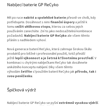
Nabíjecí baterie GP ReCyko
Mít po ruce
nabité a spolehlivé baterie
přesně ve chvíli, kdy
potřebujete. Dosáhnout s nimi
finanční úspory
a ještě k
tomu
snížit uhlíkovou stopu
, kterou za sebou jejich
používáním zanecháte. Zní to jako nedosažitelná kombinace
požadavků.
Nabíjecí baterie GP ReCyko
ale všem těmto
přáním s nadhledem vyhoví.
Nová generace baterií ReCyko, která zahrnuje širokou škálu
produktů pro běžné i profesionální použití, totiž přináší
ještě
lepší výkonnost a je šetrná k?životnímu prostředí
. V
kombinaci s chytrými nabíječkami ReCyko tak dosáhnete
unikátního konceptu nabíjení. Díky všem těmto
výhodám
šetříte
s?použitím baterií ReCyko jak
přírodu, tak i
svou peněženku
.
Špičková výdrž
Nabíjecí baterie GP ReCyko se pyšní
extrémně vysokou výdrží
.