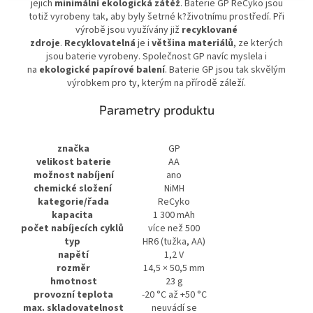
jejich
minimální ekologická zátěž
. Baterie GP ReCyko jsou
totiž vyrobeny tak, aby byly šetrné k?životnímu prostředí. Při
výrobě jsou využívány již
recyklované
zdroje
.
Recyklovatelná
je i
většina materiálů
, ze kterých
jsou baterie vyrobeny. Společnost GP navíc myslela i
na
ekologické papírové balení
. Baterie GP jsou tak skvělým
výrobkem pro ty, kterým na přírodě záleží.
Parametry produktu
značka
GP
velikost baterie
AA
možnost nabíjení
ano
chemické složení
NiMH
kategorie/řada
ReCyko
kapacita
1 300 mAh
počet nabíjecích cyklů
více než 500
typ
HR6 (tužka, AA)
napětí
1,2 V
rozměr
14,5 × 50,5 mm
hmotnost
23 g
provozní teplota
-20 °C až +50 °C
max. skladovatelnost
neuvádí se