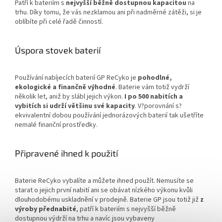
Patří k bateriím s
nejvyšší běžně dostupnou kapacitou
na
trhu. Díky tomu, že vás nezklamou ani při nadměrné zátěži, si je
oblíbíte při celé řadě činností.
Úspora stovek baterií
Používání nabíjecích baterií GP ReCyko je
pohodlné,
ekologické a finančně výhodné
. Baterie vám totiž vydrží
několik let, aniž by slábl jejich výkon.
I po 500 nabitích a
vybitích si udrží většinu své kapacity
. V?porovnání s?
ekvivalentní dobou používání jednorázových baterií tak ušetříte
nemalé finanční prostředky.
Připravené ihned k použití
Baterie ReCyko vybalíte a můžete ihned použít. Nemusíte se
starat o jejich první nabití ani se obávat nízkého výkonu kvůli
dlouhodobému uskladnění v prodejně. Baterie GP jsou totiž již
z
výroby přednabité
, patří k bateriím s nejvyšší běžně
dostupnou výdrží na trhu a navíc jsou vybaveny