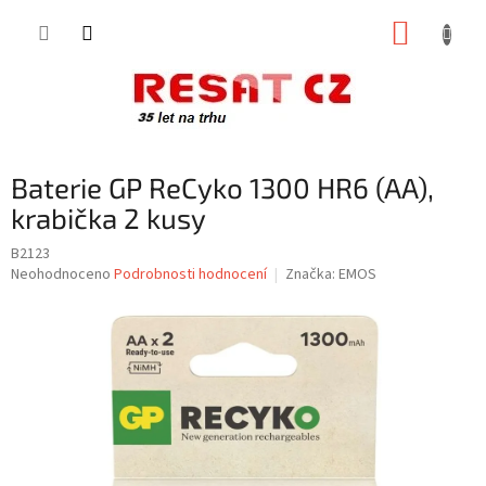
Přejít
NÁKUP
na
obsah
KOŠÍK
Baterie GP ReCyko 1300 HR6 (AA),
krabička 2 kusy
B2123
Průměrné
Neohodnoceno
Podrobnosti hodnocení
Značka:
EMOS
hodnocení
produktu
je
0,0
z
5
hvězdiček.