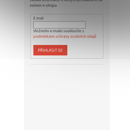
zasílat informace o nových produktech na
našem e-shopu.
E-mail
Vložením e-mailu souhlasíte s
podmínkami ochrany osobních údajů
PŘIHLÁSIT SE