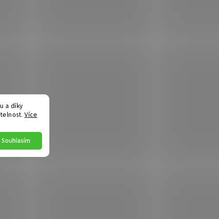
 a díky
telnost.
Více
Souhlasím