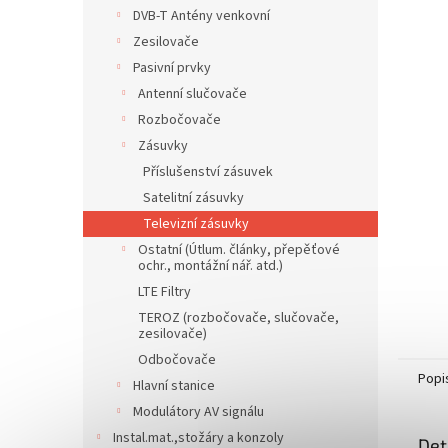
n
DVB-T Antény venkovní
e
Zesilovače
l
Pasivní prvky
Antenní slučovače
Rozbočovače
Zásuvky
Příslušenství zásuvek
Satelitní zásuvky
Televizní zásuvky
Ostatní (Útlum. články, přepěťové
ochr., montážní nář. atd.)
LTE Filtry
TEROZ (rozbočovače, slučovače,
zesilovače)
Odbočovače
Popi
Hlavní stanice
Modulátory AV signálu
Instal.mat.,stožáry a konzoly
Det