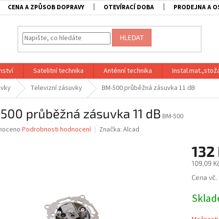
CENA A ZPŮSOB DOPRAVY
OTEVÍRACÍ DOBA
PRODEJNA A O
HLEDAT
nství
Satelitní technika
Anténní technika
Instal.mat.,stož
uvky
Televizní zásuvky
BM-500 průběžná zásuvka 11 dB
500 průběžná zásuvka 11 dB
BM-500
né
noceno
Podrobnosti hodnocení
Značka:
Alcad
ní
132
u
109,09 K
Měrná
Cena vč.
cena:
ek.
Skla