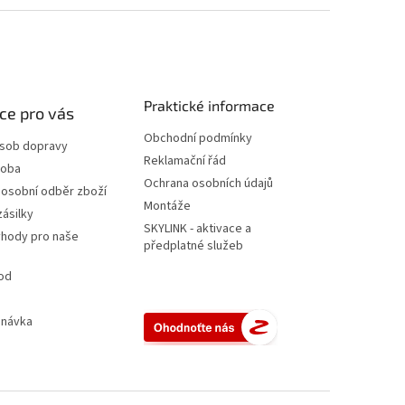
Praktické informace
ce pro vás
Obchodní podmínky
ůsob dopravy
Reklamační řád
doba
Ochrana osobních údajů
 osobní odběr zboží
Montáže
zásilky
SKYLINK - aktivace a
ýhody pro naše
předplatné služeb
od
dnávka