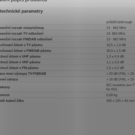
technické parametry
průběžná/through
kvenční rozsah vstup/výstup
13 - 862 MHz
kvenční rozsah TV odbočení
13- 862 MHz
kvenční rozsah FM/DAB odbočení
13 - 862 MHz
očovací útlum v TV pásmu
10,5 ± 1,0 dB
očovací útlum v FM/DAB pásmu
30,0 ± 1,5 dB
chozí útlum v UHF pásmu
1,3 ± 0,4 dB
chozí útlum v VHF pásmu
1,1 ± 0,3 dB
chozí útlum v FM pásmu
1,0 ± 0,2 dB
lace mezi výstupy TV-FM/DAB
> 20 dB (FM), > 18
mení odrazu
> 18 dB (FM), > 15
IEC konektor pro T
ektory
for RD)
tnost
0,09 kg
měr balení 24ks
305 x 225 x 65 mm