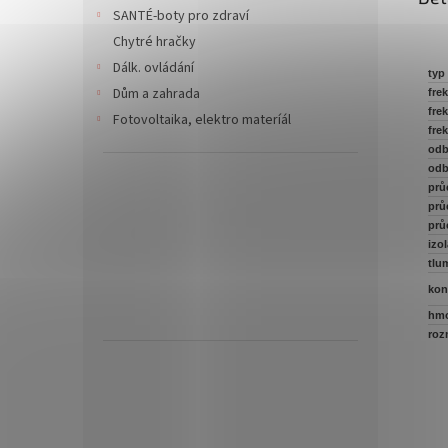
SANTÉ-boty pro zdraví
Chytré hračky
Dálk. ovládání
typ
Dům a zahrada
fre
fre
Fotovoltaika, elektro materíál
fre
odb
odb
prů
prů
prů
izo
tlu
kon
hmo
roz