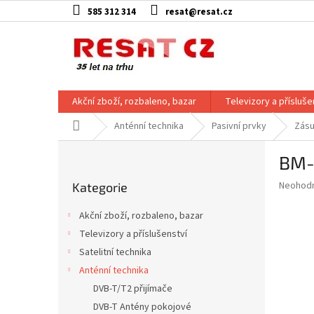
Přejít
585 312 314
resat@resat.cz
na
obsah
Akční zboží, rozbaleno, bazar
Televizory a přísluše
Domů
Anténní technika
Pasivní prvky
Zás
P
BM-
o
Přeskočit
s
Průměr
Neohod
Kategorie
kategorie
t
hodnoce
r
produkt
Akční zboží, rozbaleno, bazar
a
je
Televizory a příslušenství
0,0
n
z
Satelitní technika
n
5
í
Anténní technika
hvězdič
p
DVB-T/T2 přijímače
a
DVB-T Antény pokojové