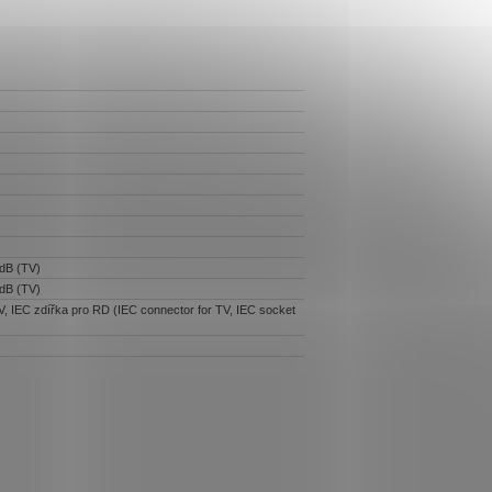
 dB (TV)
 dB (TV)
V, IEC zdířka pro RD (IEC connector for TV, IEC socket