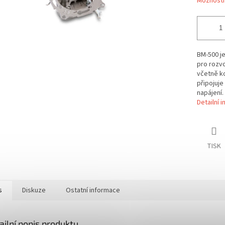
Možnosti
BM-500 j
pro rozvo
včetně ko
připojuje
napájení.
Detailní 
TISK
s
Diskuze
Ostatní informace
ailní popis produktu