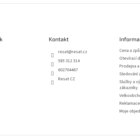
k
Kontakt
Informa
Cena a zp
resat
@
resat.cz
Otevírací 
585 312 314
Prodejna a
602704467
Sledování 
Resat CZ
Služby a v
zákazníky
Velkoobch
Reklamace
Moje obje