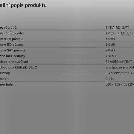
ailní popis produktu
et výstupů
3 (TV_RD_SAT)
kvenční rozsah
TV (5 - 68 MHz, 12
um v TV pásmu
1,5 dB
um v RD pásmu
1,0 dB
um v SAT pásmu
2,0 dB
lace mezi vstupy
>20 dB
chod pro napájení
24 V/350 mA (SAT 
chod pro 22kHz/DiSEqC
ano (pouze pro SAT
ektory
F-konektor pro SAT
tnost
0,1 kg
měr balení
300 x 165 x 85 (20