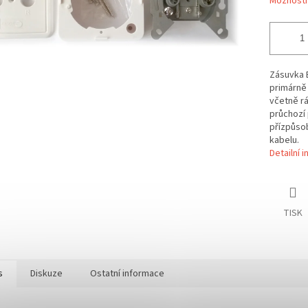
Možnosti
Zásuvka 
primárně
včetně r
průchozí 
přízpůso
kabelu.
Detailní 
TISK
s
Diskuze
Ostatní informace