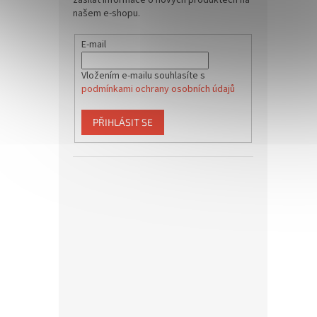
zasílat informace o nových produktech na
našem e-shopu.
E-mail
Vložením e-mailu souhlasíte s
podmínkami ochrany osobních údajů
PŘIHLÁSIT SE