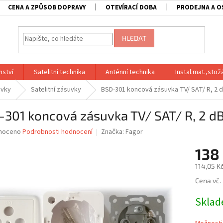
CENA A ZPŮSOB DOPRAVY
OTEVÍRACÍ DOBA
PRODEJNA A O
HLEDAT
nství
Satelitní technika
Anténní technika
Instal.mat.,stož
uvky
Satelitní zásuvky
BSD-301 koncová zásuvka TV/ SAT/ R, 2 d
301 koncová zásuvka TV/ SAT/ R, 2 dB
né
noceno
Podrobnosti hodnocení
Značka:
Fagor
ní
138
u
114,05 K
Měrná
Cena vč.
cena:
ek.
Skla