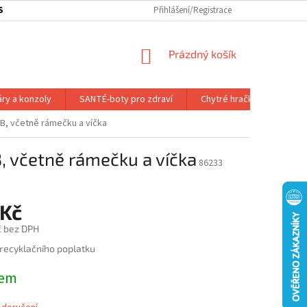
SOBNÍ ODBĚR ZBOŽÍ
SLEDOVÁNÍ ZÁSILKY
Přihlášení/Registrace
SLUŽBY A VÝHODY P
NÁKUPNÍ
Prázdný košík
KOŠÍK
áry a konzoly
SANTÉ-boty pro zdraví
Chytré hračky
Dálk.
B, včetně rámečku a víčka
, včetně rámečku a víčka
86233
 Kč
č bez DPH
 recyklačního poplatku
dem