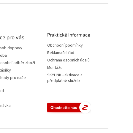
Praktické informace
ce pro vás
Obchodní podmínky
ůsob dopravy
Reklamační řád
doba
Ochrana osobních údajů
 osobní odběr zboží
Montáže
zásilky
SKYLINK - aktivace a
ýhody pro naše
předplatné služeb
od
dnávka