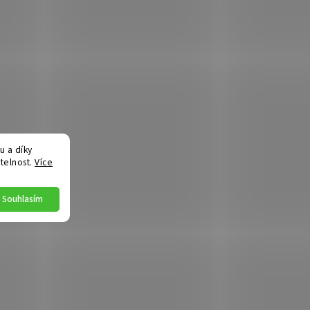
 a díky
telnost.
Více
Souhlasím