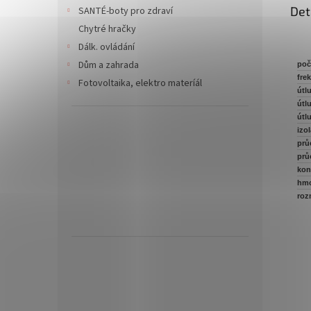
Det
SANTÉ-boty pro zdraví
Chytré hračky
Dálk. ovládání
Dům a zahrada
poč
fre
Fotovoltaika, elektro materíál
útl
útl
útl
izo
prů
prů
kon
hmo
roz