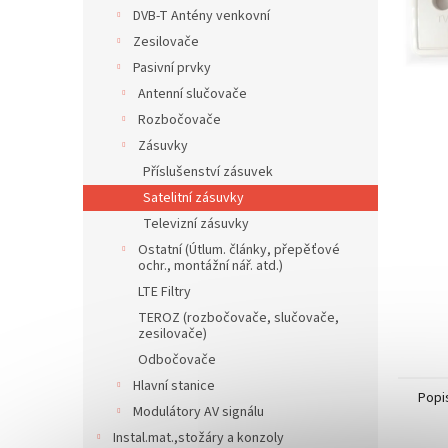
n
DVB-T Antény venkovní
e
Zesilovače
l
Pasivní prvky
Antenní slučovače
Rozbočovače
Zásuvky
Příslušenství zásuvek
Satelitní zásuvky
Televizní zásuvky
Ostatní (Útlum. články, přepěťové
ochr., montážní nář. atd.)
LTE Filtry
TEROZ (rozbočovače, slučovače,
zesilovače)
Odbočovače
Hlavní stanice
Popi
Modulátory AV signálu
Instal.mat.,stožáry a konzoly