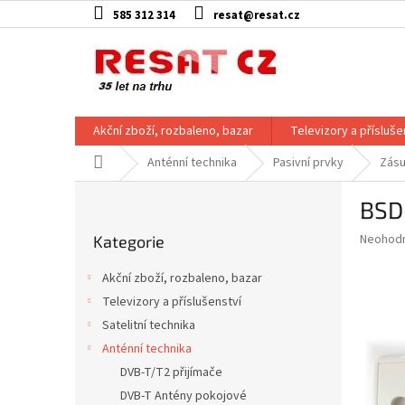
Přejít
585 312 314
resat@resat.cz
na
obsah
Akční zboží, rozbaleno, bazar
Televizory a přísluše
Domů
Anténní technika
Pasivní prvky
Zás
P
BSD-
o
Přeskočit
s
Průměr
Neohod
Kategorie
kategorie
t
hodnoce
r
produkt
Akční zboží, rozbaleno, bazar
a
je
Televizory a příslušenství
0,0
n
z
Satelitní technika
n
5
í
Anténní technika
hvězdič
p
DVB-T/T2 přijímače
a
DVB-T Antény pokojové