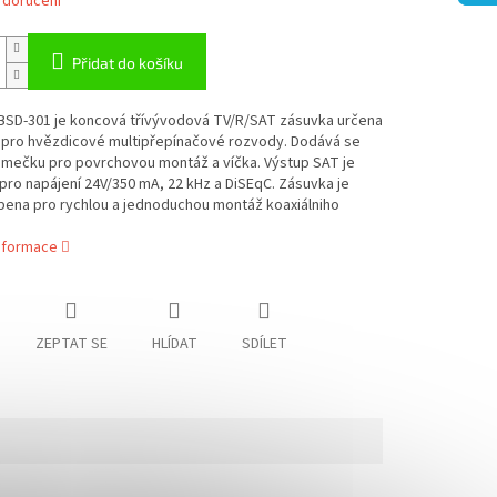
 doručení
Přidat do košíku
BSD-301 je koncová třívývodová TV/R/SAT zásuvka určena
 pro hvězdicové multipřepínačové rozvody. Dodává se
ámečku pro povrchovou montáž a víčka. Výstup SAT je
pro napájení 24V/350 mA, 22 kHz a DiSEqC. Zásuvka je
bena pro rychlou a jednoduchou montáž koaxiálniho
informace
ZEPTAT SE
HLÍDAT
SDÍLET