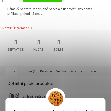
Dámský pantofel v červené barvě a s usňovým svrchem a
stélkou, pohodlná obuv.
Detailní informace
ZEPTAT SE
HLÍDAT
SDÍLET
Popis
Podobné (8)
Diskuze
Značka
Ostatní informace
Detailní popis produktu