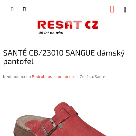
Přejít
NÁKUP
na
obsah
KOŠÍK
SANTÉ CB/23010 SANGUE dámský
pantofel
Průměrné
Neohodnoceno
Podrobnosti hodnocení
Značka:
Santé
hodnocení
produktu
je
0,0
z
5
hvězdiček.