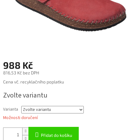
988 Kč
816,53 Kč bez DPH
Měrná
Cena vč. recyklačního poplatku
cena:
Zvolte variantu
Varianta
Možnosti doručení
Přidat do košíku