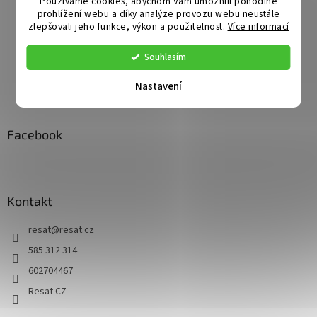
Používáme cookies, abychom Vám umožnili pohodlné
Doplňkové parametry
prohlížení webu a díky analýze provozu webu neustále
zlepšovali jeho funkce, výkon a použitelnost.
Více informací
Kategorie
:
Dámská obuv
Záruka
:
2 roky
Souhlasím
Nastavení
Z
á
p
a
Facebook
t
í
Kontakt
resat
@
resat.cz
585 312 314
602704467
Resat CZ