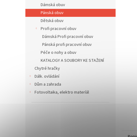
n
Dámská obuv
e
Pánská obuv
l
Dětská obuv
Profi pracovní obuv
Dámská Profi pracovní obuv
Pánská profi pracovní obuv
Péče o nohy a obuv
KATALOGY A SOUBORY KE STAŽENÍ
Chytré hračky
Dálk. ovládání
Dům a zahrada
Fotovoltaika, elektro materíál
Popi