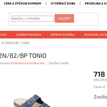
CENA A ZPŮSOB DOPRAVY
OTEVÍRACÍ DOBA
PRODEJNA A O
HLEDAT
nství
Satelitní technika
Anténní technika
Instal.mat.,stož
D/22N/82/BP TONIO
2N/82/BP TONIO
né
noceno
Podrobnosti hodnocení
Značka:
Santé
ní
718
u
593,39 K
Měrná
Cena vč.
cena:
ek.
Zvolt