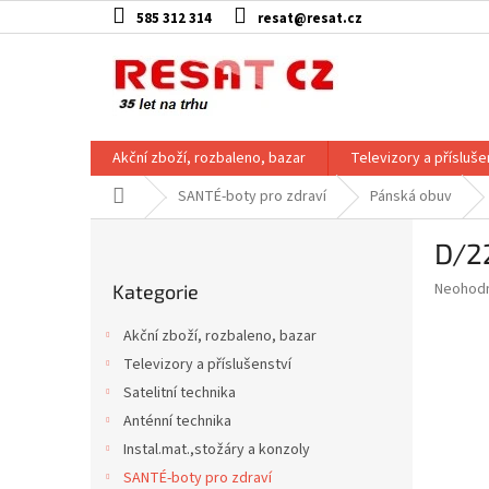
Přejít
585 312 314
resat@resat.cz
na
obsah
Akční zboží, rozbaleno, bazar
Televizory a přísluše
Domů
SANTÉ-boty pro zdraví
Pánská obuv
P
D/2
o
Přeskočit
s
Průměr
Neohod
Kategorie
kategorie
t
hodnoce
r
produkt
Akční zboží, rozbaleno, bazar
a
je
Televizory a příslušenství
0,0
n
z
Satelitní technika
n
5
í
Anténní technika
hvězdič
p
Instal.mat.,stožáry a konzoly
a
SANTÉ-boty pro zdraví