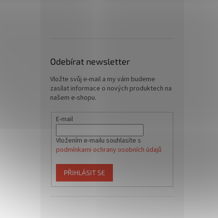
Odebírat newsletter
Vložte svůj e-mail a my vám budeme
zasílat informace o nových produktech na
našem e-shopu.
E-mail
Vložením e-mailu souhlasíte s
podmínkami ochrany osobních údajů
PŘIHLÁSIT SE