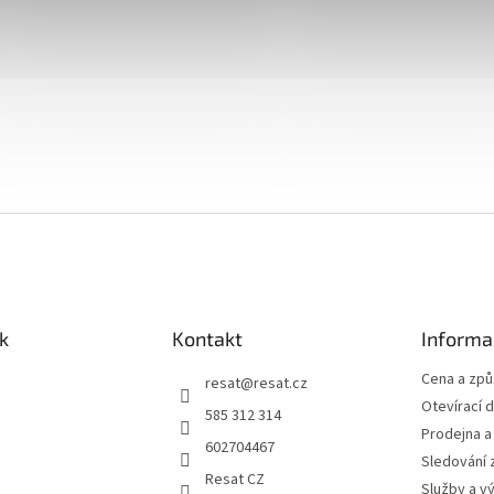
k
Kontakt
Informa
Cena a zp
resat
@
resat.cz
Otevírací 
585 312 314
Prodejna a
602704467
Sledování 
Resat CZ
Služby a v