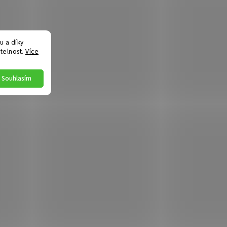
 a díky
telnost.
Více
Souhlasím