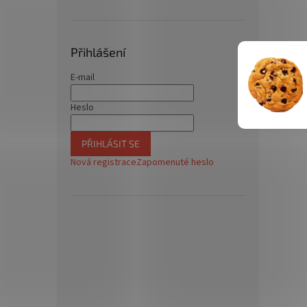
Přihlášení
E-mail
Heslo
PŘIHLÁSIT SE
Nová registrace
Zapomenuté heslo