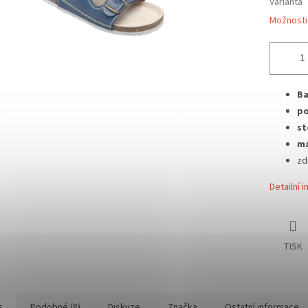
Varianta
Možnosti
Ba
po
st
ma
zd
Detailní 
TISK
s
Podobné (8)
Diskuze
Značka
Ostatní informace