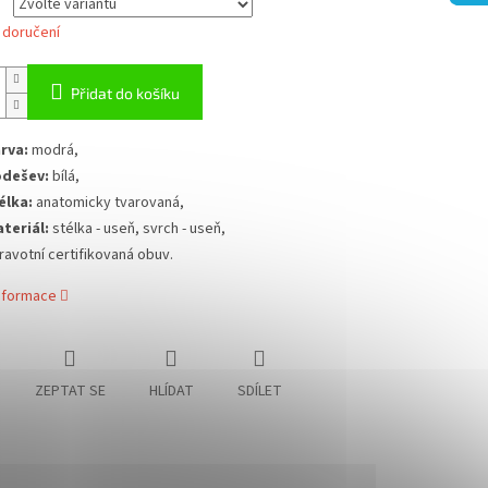
 doručení
Přidat do košíku
rva:
modrá,
dešev:
bílá,
élka:
anatomicky tvarovaná,
teriál:
stélka - useň, svrch - useň,
ravotní certifikovaná obuv.
informace
ZEPTAT SE
HLÍDAT
SDÍLET