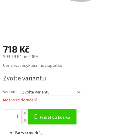
718 Kč
593,39 Kč bez DPH
Měrná
Cena vč. recyklačního poplatku
cena:
Zvolte variantu
Varianta
Možnosti doručení
Přidat do košíku
Barva:
modrá,