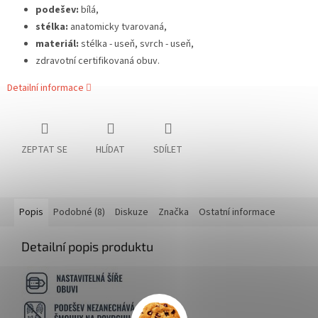
podešev:
bílá,
stélka:
anatomicky tvarovaná,
materiál:
stélka - useň, svrch - useň,
zdravotní certifikovaná obuv.
Detailní informace
ZEPTAT SE
HLÍDAT
SDÍLET
Popis
Podobné (8)
Diskuze
Značka
Ostatní informace
Detailní popis produktu