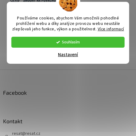
Používáme cookies, abychom Vám umožnili pohodlné
prohlížení webu a díky analýze provozu webu neustále
zlepšovali jeho funkce, výkon a použitelnost.
Více informací
Doplňkové parametry
Souhlasím
Kategorie
:
Pánská obuv
Nastavení
Záruka
:
2 roky
Z
á
p
a
Facebook
t
í
Kontakt
resat
@
resat.cz