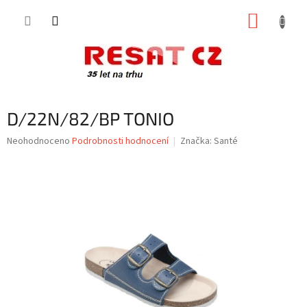
Přejít
NÁKUP
na
obsah
KOŠÍK
D/22N/82/BP TONIO
Průměrné
Neohodnoceno
Podrobnosti hodnocení
Značka:
Santé
hodnocení
produktu
je
0,0
z
5
hvězdiček.