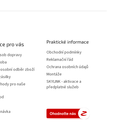
Praktické informace
ce pro vás
Obchodní podmínky
ůsob dopravy
Reklamační řád
doba
Ochrana osobních údajů
 osobní odběr zboží
Montáže
zásilky
SKYLINK - aktivace a
ýhody pro naše
předplatné služeb
od
dnávka