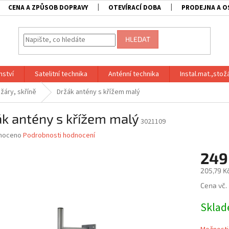
CENA A ZPŮSOB DOPRAVY
OTEVÍRACÍ DOBA
PRODEJNA A O
HLEDAT
nství
Satelitní technika
Anténní technika
Instal.mat.,stož
žáry, skříně
Držák antény s křížem malý
k antény s křížem malý
3021109
né
noceno
Podrobnosti hodnocení
ní
249
u
205,79 K
Měrná
Cena vč.
cena:
ek.
Skla