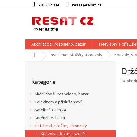
Přejít
585 312 314
resat@resat.cz
na
obsah
Akční zboží, rozbaleno, bazar
Televizory a přísluše
Domů
Instal.mat.,stožáry a konzoly
Konzoly, sto
P
Držá
o
Přeskočit
s
Průměr
Neohod
Kategorie
kategorie
t
hodnoce
r
produkt
Akční zboží, rozbaleno, bazar
a
je
Televizory a příslušenství
0,0
n
z
Satelitní technika
n
5
í
Anténní technika
hvězdič
p
Instal.mat.,stožáry a konzoly
a
Konzoly, stožáry, skříně