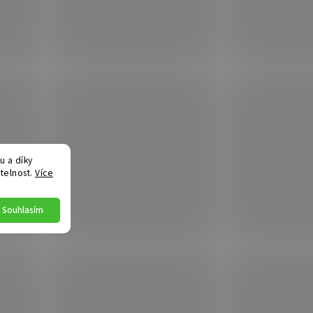
 a díky
telnost.
Více
Souhlasím