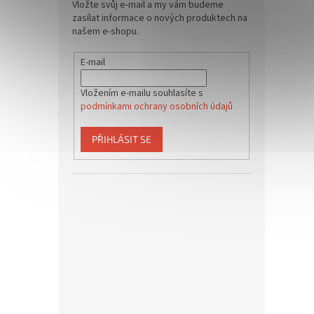
Vložte svůj e-mail a my vám budeme
zasílat informace o nových produktech na
našem e-shopu.
E-mail
Vložením e-mailu souhlasíte s
podmínkami ochrany osobních údajů
PŘIHLÁSIT SE