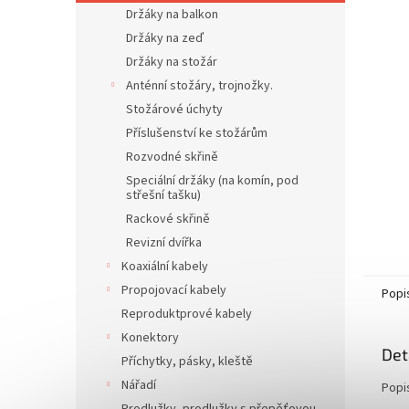
n
Držáky na balkon
e
Držáky na zeď
l
Držáky na stožár
Anténní stožáry, trojnožky.
Stožárové úchyty
Příslušenství ke stožárům
Rozvodné skřině
Speciální držáky (na komín, pod
střešní tašku)
Rackové skřině
Revizní dvířka
Koaxiální kabely
Propojovací kabely
Popi
Reproduktprové kabely
Konektory
Det
Příchytky, pásky, kleště
Nářadí
Popi