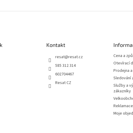
k
Kontakt
Informa
Cena a zp
resat
@
resat.cz
Otevírací 
585 312 314
Prodejna a
602704467
Sledování 
Resat CZ
Služby a v
zákazníky
Velkoobch
Reklamace
Moje obje