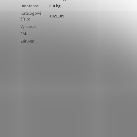
Hmotnost
:
0.8 kg
Katalogové
3021109
číslo
:
Výrobce
:
EAN
:
Záruka
: