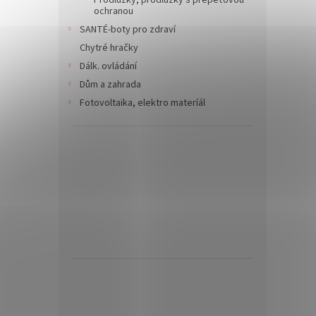
Prodlužky, prodlužky s přepěťovou
ochranou
SANTÉ-boty pro zdraví
Chytré hračky
Dálk. ovládání
Dům a zahrada
Fotovoltaika, elektro materíál