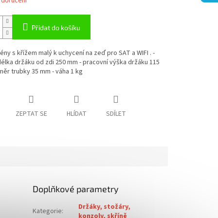
 doručení
Přidat do košíku
ény s křížem malý k uchycení na zeď pro SAT a WIFI . -
élka držáku od zdi 250 mm - pracovní výška držáku 115
ěr trubky 35 mm - váha 1 kg
ZEPTAT SE
HLÍDAT
SDÍLET
Doplňkové parametry
Držáky, stožáry,
Kategorie
:
konzoly, skříně