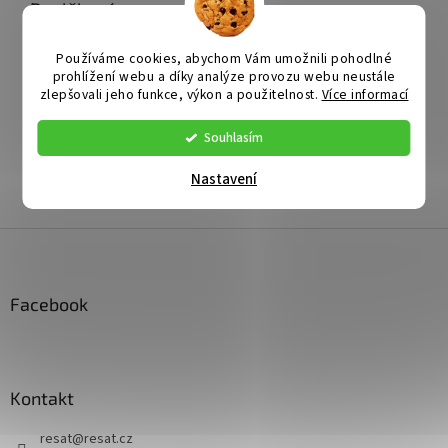
Doplňkové parametry
Speciální držáky (na komín, pod střešní
Kategorie
:
Používáme cookies, abychom Vám umožnili pohodlné
tašku)
prohlížení webu a díky analýze provozu webu neustále
Katalogové
zlepšovali jeho funkce, výkon a použitelnost.
Více informací
3021101
číslo
:
Výrobce
:
Souhlasím
EAN
:
Nastavení
Záruka
:
Z
á
p
a
Facebook
t
í
Kontakt
resat
@
resat.cz