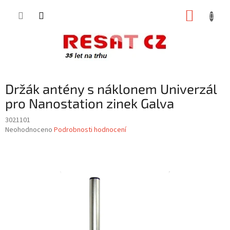
Přejít
NÁKUP
na
obsah
KOŠÍK
Držák antény s náklonem Univerzál
pro Nanostation zinek Galva
3021101
Průměrné
Neohodnoceno
Podrobnosti hodnocení
hodnocení
produktu
je
0,0
z
5
hvězdiček.