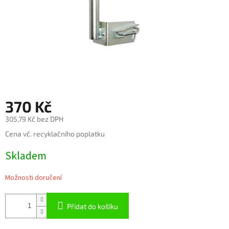
370 Kč
305,79 Kč bez DPH
Měrná
Cena vč. recyklačního poplatku
cena:
Skladem
Možnosti doručení
Přidat do košíku