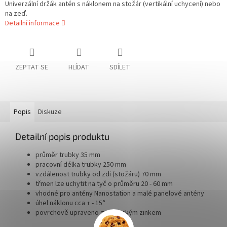
Univerzální držák antén s náklonem na stožár (vertikální uchycení) nebo
na zeď.
Detailní informace
ZEPTAT SE
HLÍDAT
SDÍLET
Popis
Diskuze
Detailní popis produktu
průměr trubky 35 mm
pracovní délka trubky 250 mm
vzdálenost trubky od zdi (stožáru) 70 mm
třmen lze uchytit na tyč o průměru 20 - 60 mm
vhodné pro antény Nanostation a malé panelové antény
úhel náklonu cca + - 15°
povrchově upraveno galvanickým zinkem