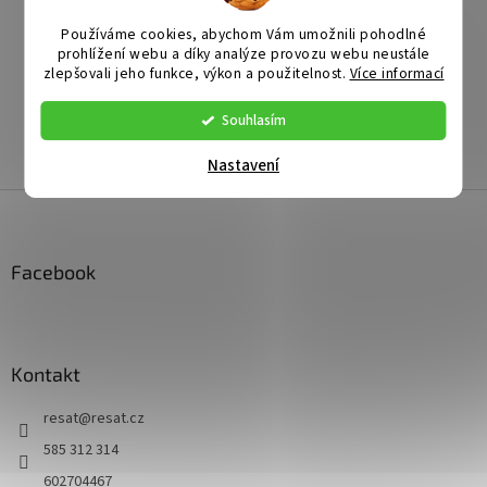
Hmotnost
:
1.5 kg
Katalogové číslo
:
3021537B
Používáme cookies, abychom Vám umožnili pohodlné
prohlížení webu a díky analýze provozu webu neustále
Výrobce
:
zlepšovali jeho funkce, výkon a použitelnost.
Více informací
EAN
:
Záruka
:
Souhlasím
Položka byla vyprodána…
Nastavení
Z
á
p
a
Facebook
t
í
Kontakt
resat
@
resat.cz
585 312 314
602704467