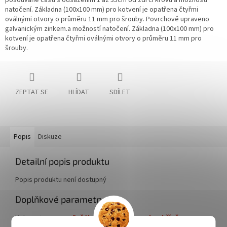
posouvané části s odsazením 1 až 35cm od zdi či krovu a možností
natočení. Základna (100x100 mm) pro kotvení je opatřena čtyřmi
oválnými otvory o průměru 11 mm pro šrouby. Povrchově upraveno
galvanickým zinkem.a možností natočení. Základna (100x100 mm) pro
kotvení je opatřena čtyřmi oválnými otvory o průměru 11 mm pro
šrouby.
ZEPTAT SE
HLÍDAT
SDÍLET
Popis
Diskuze
Detailní popis produktu
Popis produktu není dostupný
Doplňkové parametry
Kategorie
:
Držáky, stožáry, konzoly, skříně