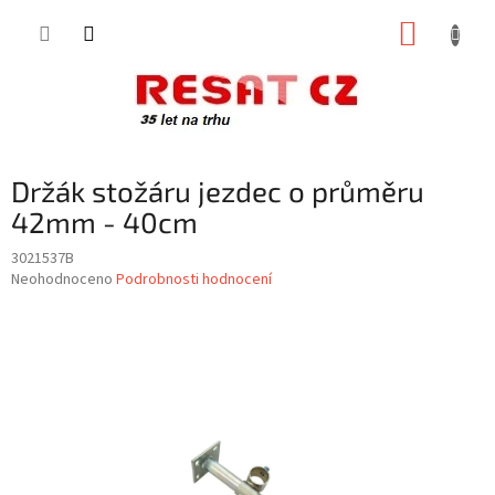
Přejít
NÁKUP
na
obsah
KOŠÍK
Držák stožáru jezdec o průměru
42mm - 40cm
3021537B
Průměrné
Neohodnoceno
Podrobnosti hodnocení
hodnocení
produktu
je
0,0
z
5
hvězdiček.