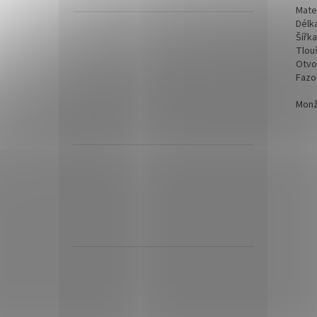
Mate
Délk
Šířk
Tlou
Otvo
Fazo
Monž