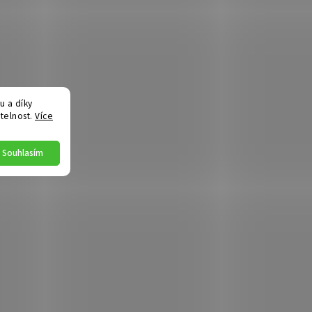
 a díky
telnost.
Více
Souhlasím