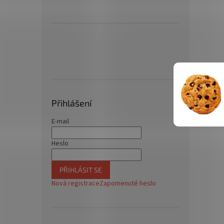
Přihlášení
E-mail
Heslo
PŘIHLÁSIT SE
Nová registrace
Zapomenuté heslo