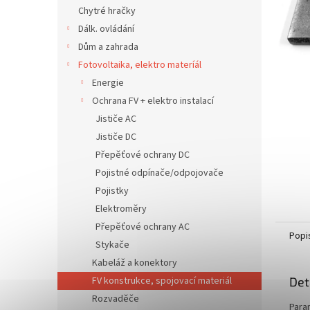
n
Chytré hračky
e
Dálk. ovládání
l
Dům a zahrada
Fotovoltaika, elektro materíál
Energie
Ochrana FV + elektro instalací
Jističe AC
Jističe DC
Přepěťové ochrany DC
Pojistné odpínače/odpojovače
Pojistky
Elektroměry
Přepěťové ochrany AC
Popi
Stykače
Kabeláž a konektory
FV konstrukce, spojovací materiál
Det
Rozvaděče
Para