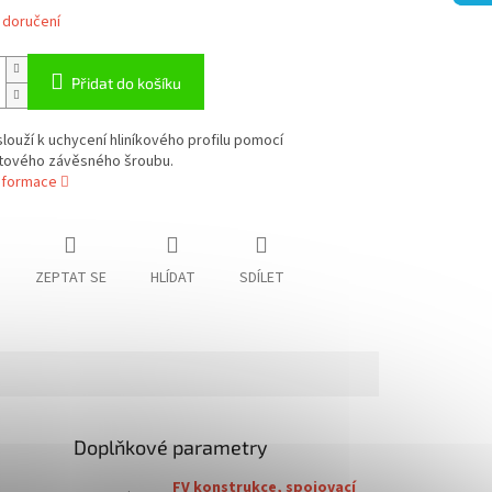
 doručení
Přidat do košíku
louží k uchycení hliníkového profilu pomocí
tového závěsného šroubu.
informace
ZEPTAT SE
HLÍDAT
SDÍLET
Doplňkové parametry
FV konstrukce, spojovací