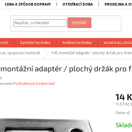
CENA A ZPŮSOB DOPRAVY
OTEVÍRACÍ DOBA
PRODEJNA A O
HLEDAT
nství
Satelitní technika
Anténní technika
Instal.mat.,stož
kce, spojovací materiál
FVE montážní adaptér / plochý držák pro foto
montážní adaptér / plochý držák pro 
01
né
noceno
Podrobnosti hodnocení
ní
14 
u
11,57 Kč
Měrná
Cena vč.
cena:
ek.
Skla