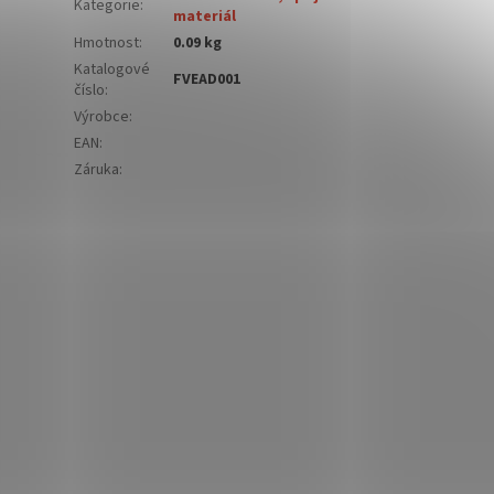
Kategorie
:
materiál
Hmotnost
:
0.09 kg
Katalogové
FVEAD001
číslo
:
Výrobce
:
EAN
:
Záruka
: