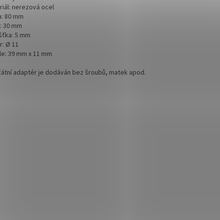
riál: nerezová ocel
a: 80 mm
a: 30 mm
šťka: 5 mm
r: Ø 11
le: 39 mm x 11 mm
átní adaptér je dodáván bez šroubů, matek apod.