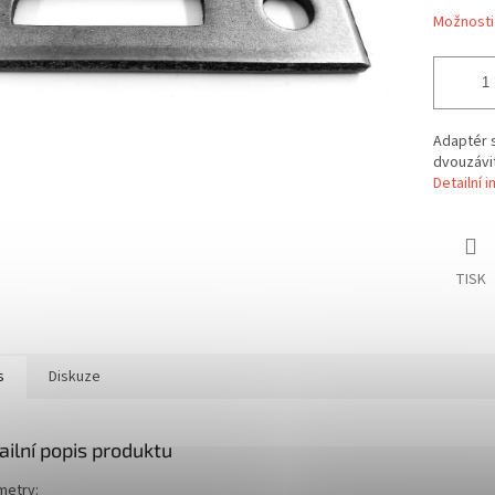
Možnosti
Adaptér s
dvouzávi
Detailní 
TISK
s
Diskuze
ailní popis produktu
metry: