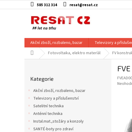
Přejít
585 312 314
resat@resat.cz
na
obsah
Akční zboží, rozbaleno, bazar
Televizory a přísluše
Domů
Fotovoltaika, elektro materíál
FV konstru
P
FVE 
o
Přeskočit
s
FVEAD0
Kategorie
kategorie
t
Průměr
Neohod
r
hodnoce
Akční zboží, rozbaleno, bazar
a
produkt
Televizory a příslušenství
je
n
0,0
Satelitní technika
n
z
í
Anténní technika
5
p
Instal.mat.,stožáry a konzoly
hvězdič
a
SANTÉ-boty pro zdraví