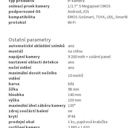
typ produktu
IP kamera
snímací prvek kamery
1/2.7‘‘ 5 Megapixel CMOS
podporované OS
Android, iOS
kompatibilita
EMOS GoSmart, TUYA, LIDL, Smartl
protokol
Wi-Fi
Ostatní parametry
automatické ukládání snímků
ano
montáž
na stěnu
napájení kamery
9 200 mAh + solární panel
nastavení oblasti detekce
ano
noční vidění
ano
maximální dosvit nočního
10 metrů
vidění
barva
bílá
šířka
98 mm
hloubka
140 mm
výška
150 mm
maximální úhel záběru kamery
135°
zdroj součástí balení
ne
krytí
IP44
prodejní obal
1 ks, papírová krabička
rozlišení kamery
2 880 × 1 620