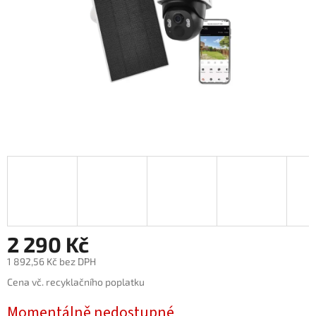
2 290 Kč
1 892,56 Kč bez DPH
Měrná
Cena vč. recyklačního poplatku
cena:
Momentálně nedostupné