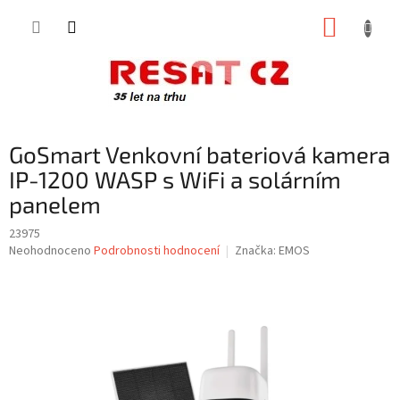
Přejít
NÁKUP
na
obsah
KOŠÍK
GoSmart Venkovní bateriová kamera
IP-1200 WASP s WiFi a solárním
panelem
23975
Průměrné
Neohodnoceno
Podrobnosti hodnocení
Značka:
EMOS
hodnocení
produktu
je
0,0
z
5
hvězdiček.