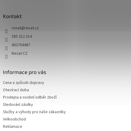
í
Kontakt
resat
@
resat.cz
585 312 314
602704467
Resat CZ
Informace pro vás
Cena a způsob dopravy
Otevírací doba
Prodejna a osobní odběr zboží
Sledování zásilky
Služby a výhody pro naše zákazníky
Velkoobchod
Reklamace