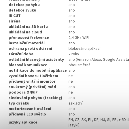
detekce pohybu
ano
detekce zvuku
ano
IR CUT
ano
siréna
ano
ukládání na SD kartu
ano
ukládání na cloud
ano
přenosová frekvence
2,4 GHz WIFI
instalační materiál
ano
ochrana proti odcizení
blokováno aplikací
záruční doba
2 roky
ovládání hlasovými asistenty
ano (Amazon Alexa, Google Assista
hlasová komunikace
obousměrná
notifikace do mobilní aplikace
ano
vyvolání hovoru tlačítkem
ne
přídavný vnitřní monitor
ne
soukromý (privátní) mód
ano
podpora ONVIF
ne
sledování pohybu (tracking)
ano
typ držáku
základní
motorizované otáčení
ano
přídavné LED světlo
ano
EN, CZ, SK, PL, DE, HU, SI, FR, + 60 d
jazyky aplikace
jazyků