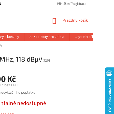
SOBNÍ ODBĚR ZBOŽÍ
SLEDOVÁNÍ ZÁSILKY
Přihlášení/Registrace
SLUŽBY A VÝHODY P
NÁKUPNÍ
Prázdný košík
KOŠÍK
áry a konzoly
SANTÉ-boty pro zdraví
Chytré hračky
Dálk.
µV
6 MHz, 118 dBµV
3263
00 Kč
 Kč bez DPH
 recyklačního poplatku
tálně nedostupné