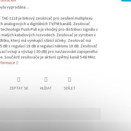
 doručení
byla vyprodána…
 TAE-1118 je linkový zesilovač pro zesílení multiplexu
 analogových a digitálních TV/FM kanálů. Zesilovač
technologii Push-Pull a je vhodný pro distribuci signálu v
 malých kabelových rozvodech. Zesilovač je vyroben v
itku, který má vynikající stínící účinky. Zesilovač má
35 dB s regulací 18 dB a regulací náklonu 18 dB. Zesilovač
ací vstup a výstup (-30 dB) pro nastavování zapojeného
e. Součástí zesilovače je aktivní zpětný kanál 5-66 MHz.
informace
ZEPTAT SE
HLÍDAT
SDÍLET