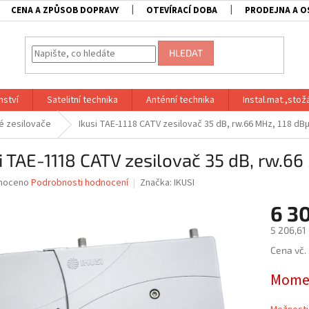
CENA A ZPŮSOB DOPRAVY
OTEVÍRACÍ DOBA
PRODEJNA A O
HLEDAT
nství
Satelitní technika
Anténní technika
Instal.mat.,stož
é zesilovače
Ikusi TAE-1118 CATV zesilovač 35 dB, rw.66 MHz, 118 dB
i TAE-1118 CATV zesilovač 35 dB, rw.6
né
noceno
Podrobnosti hodnocení
Značka:
IKUSI
ní
6 3
u
5 206,61
Měrná
Cena vč.
cena:
ek.
Momen