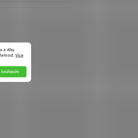
 a díky
telnost.
Více
Souhlasím