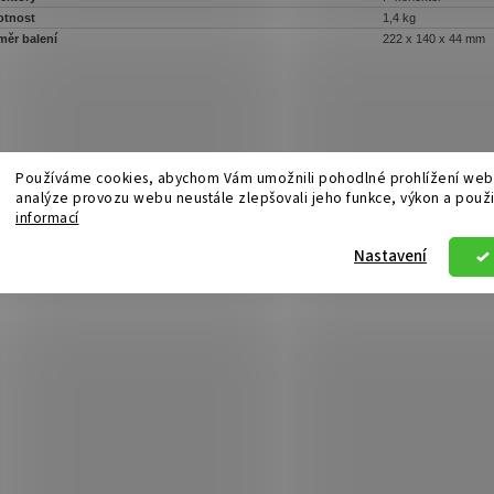
tnost
1,4 kg
měr balení
222 x 140 x 44 mm
Používáme cookies, abychom Vám umožnili pohodlné prohlížení webu
analýze provozu webu neustále zlepšovali jeho funkce, výkon a použi
informací
Nastavení