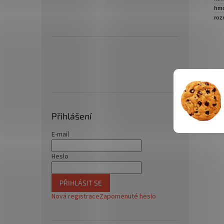
hmo
roz
Přihlášení
E-mail
Heslo
PŘIHLÁSIT SE
Nová registrace
Zapomenuté heslo