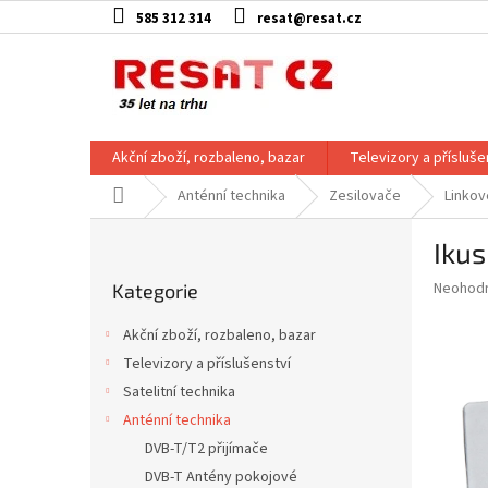
Přejít
585 312 314
resat@resat.cz
na
obsah
Akční zboží, rozbaleno, bazar
Televizory a přísluše
Domů
Anténní technika
Zesilovače
Linkov
P
Ikus
o
Přeskočit
s
Průměr
Neohod
Kategorie
kategorie
t
hodnoce
r
produkt
Akční zboží, rozbaleno, bazar
a
je
Televizory a příslušenství
0,0
n
z
Satelitní technika
n
5
í
Anténní technika
hvězdič
p
DVB-T/T2 přijímače
a
DVB-T Antény pokojové