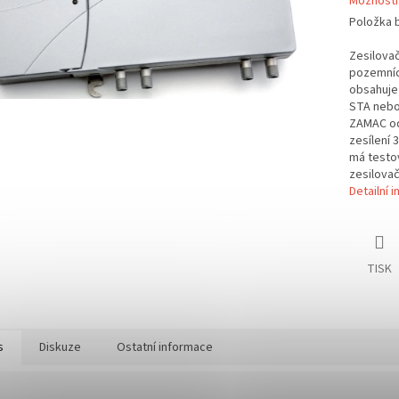
Možnosti
Položka 
Zesilovač
pozemních
obsahuje 
STA nebo
ZAMAC odl
zesílení 
má testov
zesilovač
Detailní 
TISK
s
Diskuze
Ostatní informace