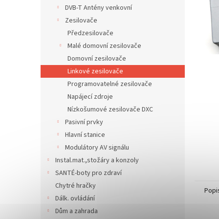
n
DVB-T Antény venkovní
e
Zesilovače
l
Předzesilovače
Malé domovní zesilovače
Domovní zesilovače
Linkové zesilovače
Programovatelné zesilovače
Napájecí zdroje
Nízkošumové zesilovače DXC
Pasivní prvky
Hlavní stanice
Modulátory AV signálu
Instal.mat.,stožáry a konzoly
SANTÉ-boty pro zdraví
Chytré hračky
Popi
Dálk. ovládání
Dům a zahrada