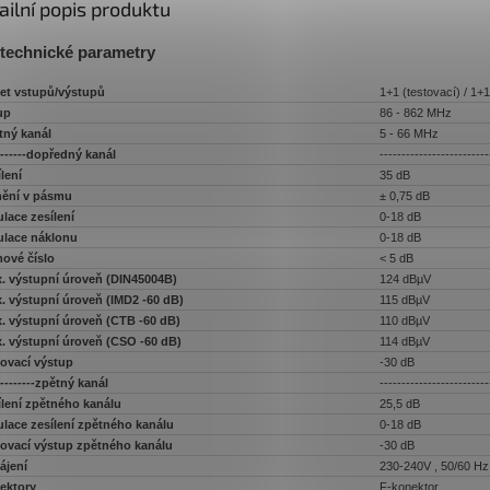
ailní popis produktu
technické parametry
et vstupů/výstupů
1+1 (testovací) / 1+
up
86 - 862 MHz
tný kanál
5 - 66 MHz
--------dopředný kanál
-------------------------
lení
35 dB
nění v pásmu
± 0,75 dB
ulace zesílení
0-18 dB
ulace náklonu
0-18 dB
ové číslo
< 5 dB
. výstupní úroveň (DIN45004B)
124 dBµV
. výstupní úroveň (IMD2 -60 dB)
115 dBµV
. výstupní úroveň (CTB -60 dB)
110 dBµV
. výstupní úroveň (CSO -60 dB)
114 dBµV
tovací výstup
-30 dB
---------zpětný kanál
-------------------------
ílení zpětného kanálu
25,5 dB
ulace zesílení zpětného kanálu
0-18 dB
tovací výstup zpětného kanálu
-30 dB
ájení
230-240V , 50/60 Hz
ektory
F-konektor