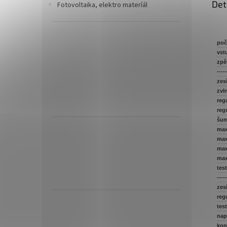
Det
Fotovoltaika, elektro materíál
poč
vst
zpě
---
zesí
zvl
reg
reg
šum
max
max
max
max
tes
----
zes
reg
tes
nap
kon