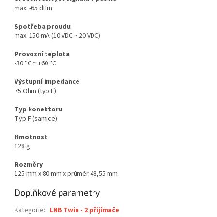
max. -65 dBm
Spotřeba proudu
max. 150 mA (10 VDC ~ 20 VDC)
Provozní teplota
-30 °C ~ +60 °C
Výstupní impedance
75 Ohm (typ F)
Typ konektoru
Typ F (samice)
Hmotnost
128 g
Rozměry
125 mm x 80 mm x průměr 48,55 mm
Doplňkové parametry
Kategorie
:
LNB Twin - 2 přijímače