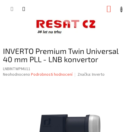
Přejít
NÁKUP
na
obsah
KOŠÍK
INVERTO Premium Twin Universal
40 mm PLL - LNB konvertor
LNBINTWPMU11
Průměrné
Neohodnoceno
Podrobnosti hodnocení
Značka:
Inverto
hodnocení
produktu
je
0,0
z
5
hvězdiček.