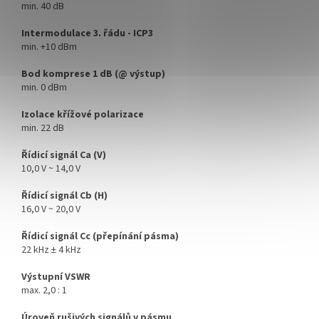
min. 40 dB
Intermodulace 3. řádu - ICP3
min. +10 dBm
Bod komprese 1 dB (@ výstup)
min. 0 dBm
Izolace křížové polarizace
min. 22 dB
Řídicí signál Ca (V)
10,0 V ~ 14,0 V
Řídicí signál Cb (H)
16,0 V ~ 20,0 V
Řídicí signál Cc (přepínání pásma)
22 kHz ± 4 kHz
Výstupní VSWR
max. 2,0 : 1
Úroveň rušivých signálů v pásmu