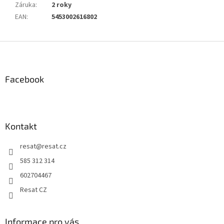
Záruka
:
2 roky
EAN
:
5453002616802
Z
á
p
a
Facebook
t
í
Kontakt
resat
@
resat.cz
585 312 314
602704467
Resat CZ
Informace pro vás