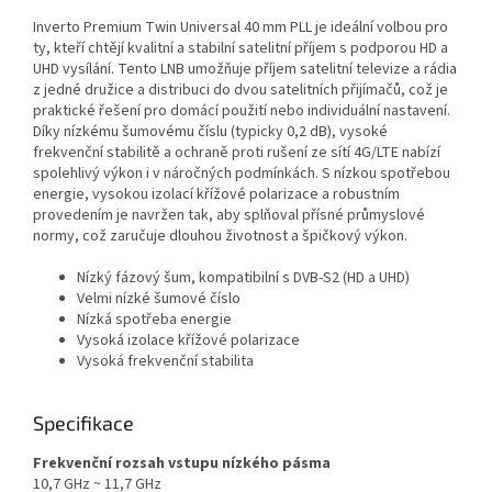
Inverto Premium Twin Universal 40 mm PLL je ideální volbou pro
ty, kteří chtějí kvalitní a stabilní satelitní příjem s podporou HD a
UHD vysílání. Tento LNB umožňuje příjem satelitní televize a rádia
z jedné družice a distribuci do dvou satelitních přijímačů, což je
praktické řešení pro domácí použití nebo individuální nastavení.
Díky nízkému šumovému číslu (typicky 0,2 dB), vysoké
frekvenční stabilitě a ochraně proti rušení ze sítí 4G/LTE nabízí
spolehlivý výkon i v náročných podmínkách. S nízkou spotřebou
energie, vysokou izolací křížové polarizace a robustním
provedením je navržen tak, aby splňoval přísné průmyslové
normy, což zaručuje dlouhou životnost a špičkový výkon.
Nízký fázový šum, kompatibilní s DVB-S2 (HD a UHD)
Velmi nízké šumové číslo
Nízká spotřeba energie
Vysoká izolace křížové polarizace
Vysoká frekvenční stabilita
Specifikace
Frekvenční rozsah vstupu nízkého pásma
10,7 GHz ~ 11,7 GHz