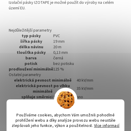
Izolační pásky IZOTAPE je možné použít do výroby na celém
území EU.
Nejdůležitější parametry
typ pásky
PVC
šířka pásky
19 mm
délka návinu
20 m
tloušťka pásky
0,13 mm
barva
černá
potisk
bez potisku
prodloužení minimálně
125 %
Ostatní parametry
elektrická pevnost minimálně
40 kV/mm
elektrická pevnost po vlhku
35 kV/mm
minimálně
splňuje směrnici ROHS
ano
splňuje směrnici REACH
ano
rozsah instalačních teplot
-25–90 °C
materiál lepidla
kaučuk
Používáme cookies, abychom Vám umožnili pohodlné
integrovaná textilní síťka
ne
prohlížení webu a díky analýze provozu webu neustále
pevnost v tahu
150 N/10 mm
zlepšovali jeho funkce, výkon a použitelnost.
Více informací
odolné UV
ano