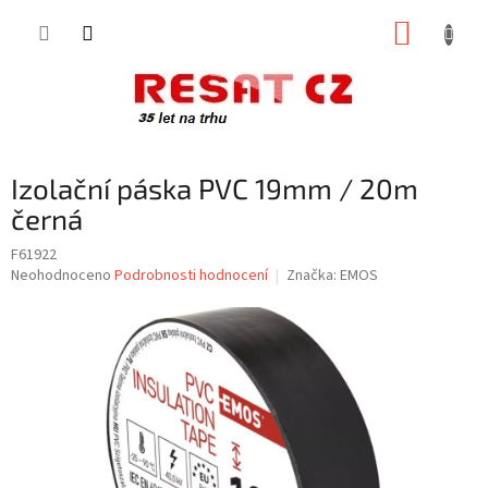
Přejít
NÁKUP
na
obsah
KOŠÍK
Izolační páska PVC 19mm / 20m
černá
F61922
Průměrné
Neohodnoceno
Podrobnosti hodnocení
Značka:
EMOS
hodnocení
produktu
je
0,0
z
5
hvězdiček.