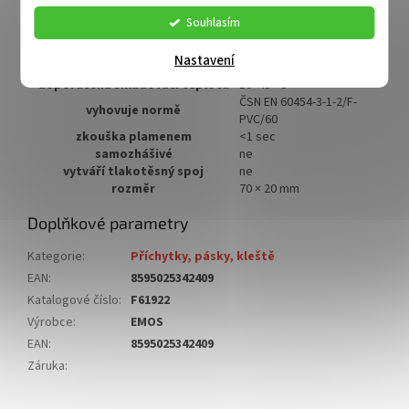
přilnavost k oceli minimálně
1,8 N/10 mm
Souhlasím
předpokládané použití
izolace kabelů
přilnavost k podkladu
1,5 N/10 mm
Nastavení
vodotěsný spoj
ano
doporučená skladovací teplota
10–45 °C
ČSN EN 60454-3-1-2/F-
vyhovuje normě
PVC/60
zkouška plamenem
<1 sec
samozhášivé
ne
vytváří tlakotěsný spoj
ne
rozměr
70 × 20 mm
Doplňkové parametry
Kategorie
:
Příchytky, pásky, kleště
EAN
:
8595025342409
Katalogové číslo
:
F61922
Výrobce
:
EMOS
EAN
:
8595025342409
Záruka
: