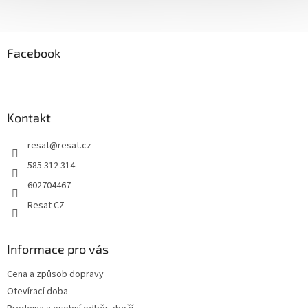
Z
á
p
a
Facebook
t
í
Kontakt
resat
@
resat.cz
585 312 314
602704467
Resat CZ
Informace pro vás
Cena a způsob dopravy
Otevírací doba