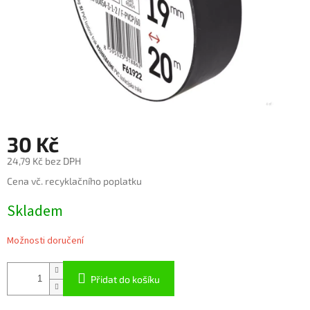
30 Kč
24,79 Kč bez DPH
Měrná
Cena vč. recyklačního poplatku
cena:
Skladem
Možnosti doručení
Přidat do košíku