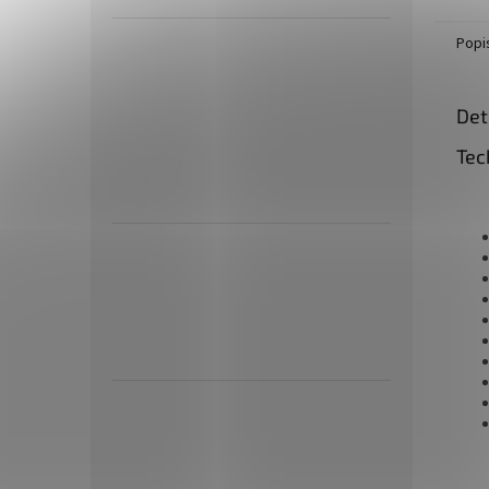
Popi
Det
Tec