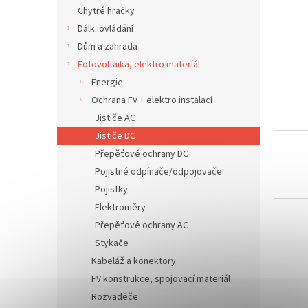
n
Chytré hračky
e
Dálk. ovládání
l
Dům a zahrada
Fotovoltaika, elektro materíál
Energie
Ochrana FV + elektro instalací
Jističe AC
Jističe DC
Přepěťové ochrany DC
Pojistné odpínače/odpojovače
Pojistky
Elektroměry
Přepěťové ochrany AC
Stykače
Kabeláž a konektory
FV konstrukce, spojovací materiál
Rozvaděče