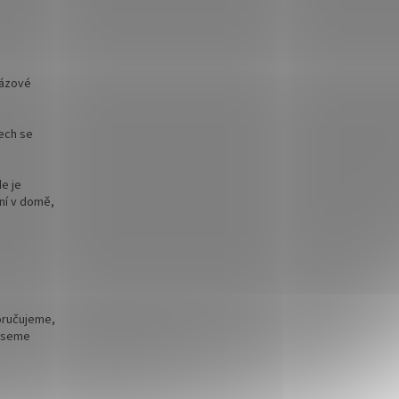
fázové
ech se
e je
ení v domě,
oručujeme,
neseme