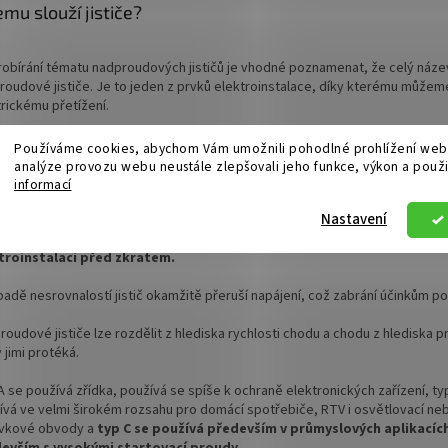
emu slouží jističe?
probírání tématu nadproudových jističů je vhodné poznamenat, že celý náze
roudové jističe. Je to jeden z prvků elektroinstalace, díky kterému můžem
trickému přetížení.
 se, že v naší domácnosti dochází k přetížení stávající instalace, tedy dan
Používáme cookies, abychom Vám umožnili pohodlné prohlížení webu
troinstalací protéká proud o vyšším jmenovitém výkonu. Hlavním úkolem el
analýze provozu webu neustále zlepšovali jeho funkce, výkon a použi
tky je
zabránit riziku požáru
, protože při přetížení instalace se uvolňuj
informací
é množství tepla.
Nastavení
turní jističe nejen
chrání instalace před přetížením
, ale také
chrání
troinstalaci před zkratem.
padě nesrovnalostí jistič okamžitě přeruší napájení, což zabrání účinkům po
oudové jističe lze rozdělit z hlediska rychlosti chodu a chodu z hlediska p
 jimi protéká.
A se používá zřídka, používá se spíše k ochraně elektronických zařízení, ty
ívá ve velmi širokém rozsahu pro domácí spotřebiče, RTV i osvětlovací ne
vkové obvody a
typ C se používá především v průmyslových aplikacíc