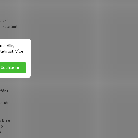
v zní
e zabránit
ou
 a díky
ektrické
telnost.
Více
e poměrně
Souhlasím
žáru.
roudu,
p B se
bo
h,