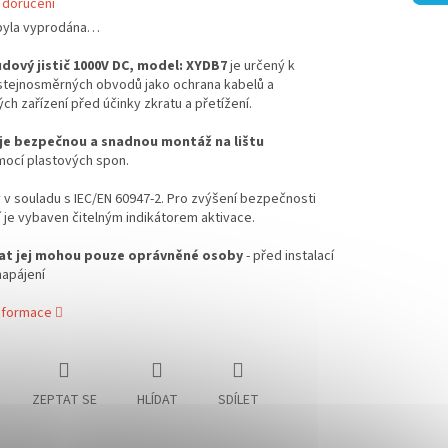
 doručení
byla vyprodána…
ový jistič 1000V DC, model: XYDB7
je určený k
stejnosměrných obvodů jako ochrana kabelů a
ých zařízení před účinky zkratu a přetížení.
je bezpečnou a snadnou montáž na lištu
ocí plastových spon.
v souladu s IEC/EN 60947-2. Pro zvýšení bezpečnosti
 je vybaven čitelným indikátorem aktivace.
vat jej mohou pouze oprávněné osoby
- před instalací
napájení
informace
ZEPTAT SE
HLÍDAT
SDÍLET