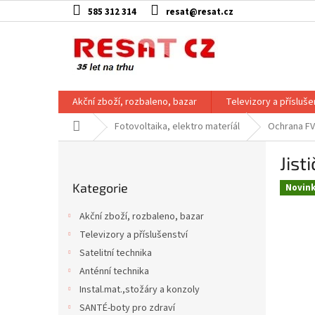
Přejít
585 312 314
resat@resat.cz
na
obsah
Akční zboží, rozbaleno, bazar
Televizory a přísluše
Domů
Fotovoltaika, elektro materíál
Ochrana FV 
P
Jist
o
Přeskočit
s
Kategorie
kategorie
Novin
t
r
Akční zboží, rozbaleno, bazar
a
Televizory a příslušenství
n
Satelitní technika
n
í
Anténní technika
p
Instal.mat.,stožáry a konzoly
a
SANTÉ-boty pro zdraví