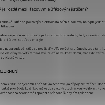
evším s vysokými startovací proudy.
ý je rozdíl mezi 1fázovým a 3fázovým jističem?
oudové jističe se používají v elektroinstalacích a jsou dvojího typu, jedno
 třífázové.
ofázové jističe se používají v jednofázových obvodech, tedy v domácnost
dardní úrovní spotřeby energie.
mco nadproudové jističe se používají v třífázových systémech, tedy tam, kd
eba elektřiny ve větším množství, záleží na velikosti domu, množství zaříz
 současné využití.
OZORNĚNÍ
edem k riziku spojenému s případným nesprávným připojením zařízení dop
montáž prováděla kvalifikovaná osoba s elektrotechnickou kvalifikací. Ne
ovědnost za neodborné zapojení a případné škody tím způsobené.