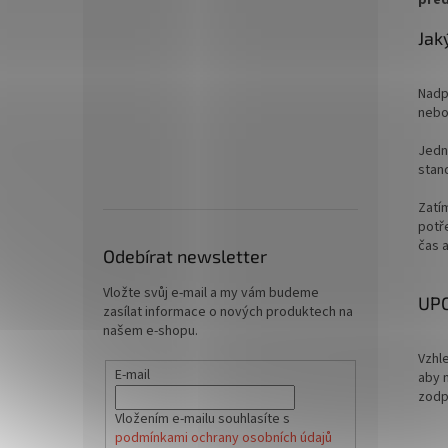
před
Jak
Nadpr
nebo
Jedn
stan
Zatí
potř
čas a
Odebírat newsletter
Vložte svůj e-mail a my vám budeme
UP
zasílat informace o nových produktech na
našem e-shopu.
Vzhl
E-mail
aby 
zodp
Vložením e-mailu souhlasíte s
podmínkami ochrany osobních údajů