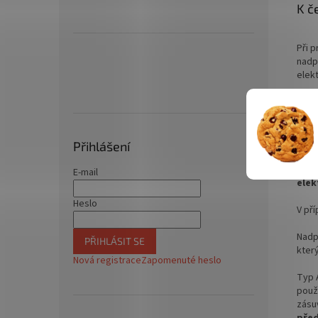
K č
Při 
nadp
elek
Stává
elek
pojis
velk
Přihlášení
Minia
E-mail
elek
Heslo
V pří
Nadpr
PŘIHLÁSIT SE
který
Nová registrace
Zapomenuté heslo
Typ 
použ
zásu