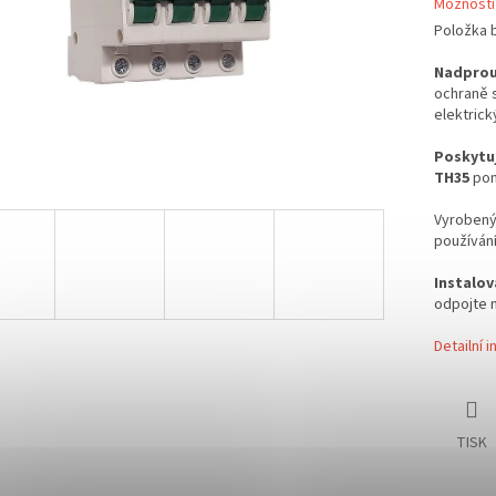
Možnosti
Položka 
Nadproud
ochraně 
elektrick
Poskytu
TH35
pom
Vyrobený 
používání
Instalo
odpojte 
Detailní 
TISK