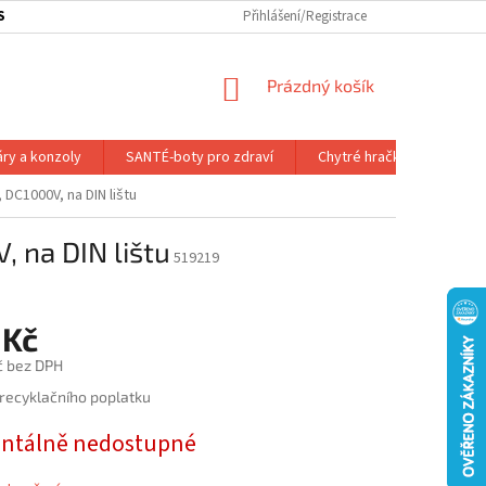
SOBNÍ ODBĚR ZBOŽÍ
SLEDOVÁNÍ ZÁSILKY
Přihlášení/Registrace
SLUŽBY A VÝHODY P
NÁKUPNÍ
Prázdný košík
KOŠÍK
áry a konzoly
SANTÉ-boty pro zdraví
Chytré hračky
Dálk.
 DC1000V, na DIN lištu
, na DIN lištu
519219
 Kč
č bez DPH
 recyklačního poplatku
tálně nedostupné