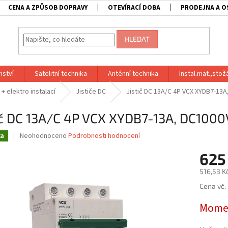
CENA A ZPŮSOB DOPRAVY
OTEVÍRACÍ DOBA
PRODEJNA A O
HLEDAT
nství
Satelitní technika
Anténní technika
Instal.mat.,stož
+ elektro instalací
Jističe DC
Jistič DC 13A/C 4P VCX XYDB7-13A,
ič DC 13A/C 4P VCX XYDB7-13A, DC1000V
Průměrné
Neohodnoceno
Podrobnosti hodnocení
ka
hodnocení
produktu
625
je
516,53 K
0,0
z
Měrná
Cena vč.
5
cena:
hvězdiček.
Momen