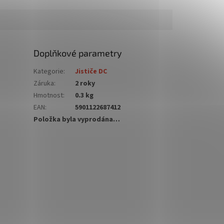
Doplňkové parametry
Kategorie
:
Jističe DC
Záruka
:
2 roky
Hmotnost
:
0.3 kg
EAN
:
5901122687412
Položka byla vyprodána…