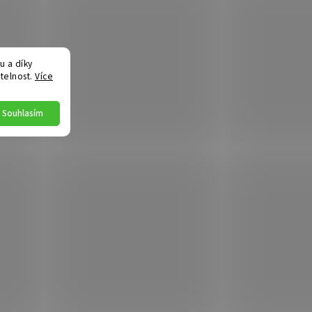
 a díky
telnost.
Více
Souhlasím