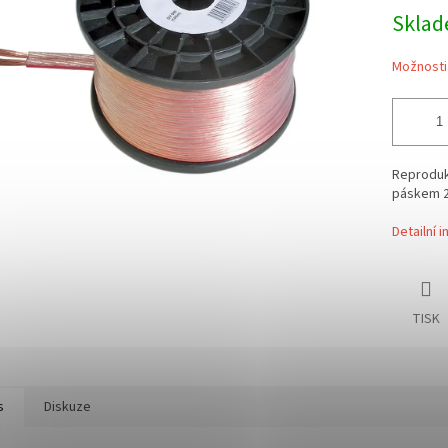
Skla
Možnosti
Reproduk
páskem 
Detailní 
TISK
s
Diskuze