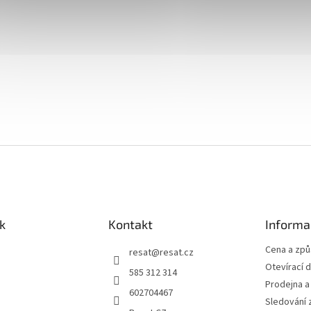
k
Kontakt
Informa
Cena a zp
resat
@
resat.cz
Otevírací 
585 312 314
Prodejna a
602704467
Sledování 