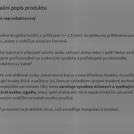
ailní popis produktu
l reproduktorový
íněná dvojlinka (vodič) s průřezem 2 × 2,5 mm2. Dvojlinka má průhlednou pr
ci, jeden z vodičů je označen červeně.
áte kabel pro připojení vašeho audio zařízení doma nebo v autě? Nebo mo
ujete profesionálně se zvukovými systémy a potřebujete profesionální
oduktorový kabel?
te své oblíbené zvuky získat novou barvu a neuvěřitelnou hloubku. Dvoužil
kající kvality DV14 o průřezu 2x1,5mm je výsledkem spojení moderní techno
 nejlepšími surovinami. Díky tomu
zaručuje vysokou účinnost a vynikající
trátového signálu
, který splní očekávání i těch nejnáročnějších uživatelů
ovaným vodičům se kabel snadno používá.
 je navinut na praktické cívce, což usnadňuje manipulaci a instalaci.