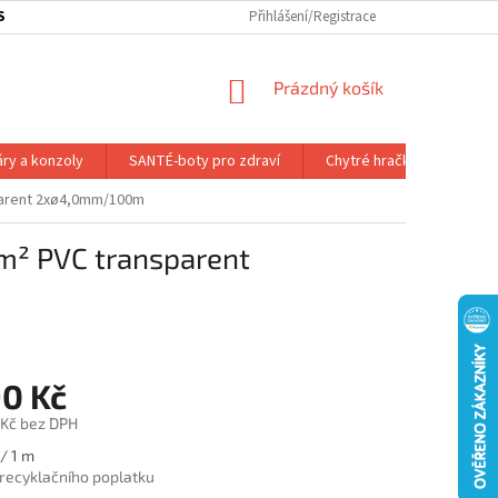
SOBNÍ ODBĚR ZBOŽÍ
SLEDOVÁNÍ ZÁSILKY
Přihlášení/Registrace
SLUŽBY A VÝHODY P
NÁKUPNÍ
Prázdný košík
KOŠÍK
áry a konzoly
SANTÉ-boty pro zdraví
Chytré hračky
Dálk.
parent 2xø4,0mm/100m
m² PVC transparent
90 Kč
 Kč bez DPH
/ 1 m
 recyklačního poplatku