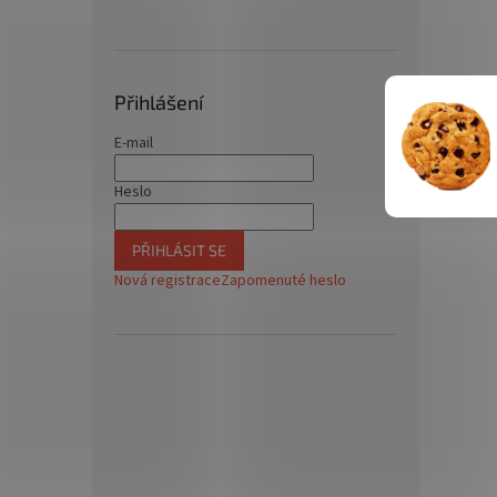
Přihlášení
E-mail
Heslo
PŘIHLÁSIT SE
Nová registrace
Zapomenuté heslo