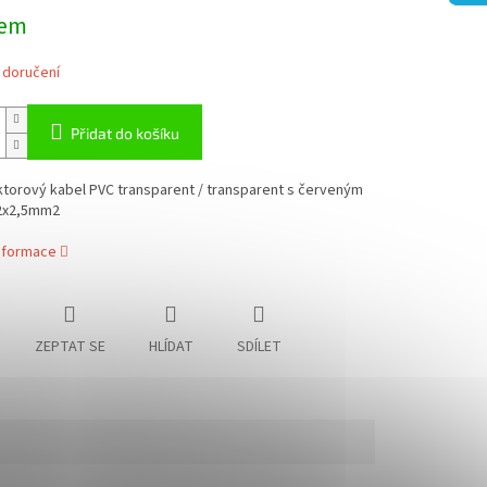
dem
 doručení
Přidat do košíku
torový kabel PVC transparent / transparent s červeným
2x2,5mm2
informace
ZEPTAT SE
HLÍDAT
SDÍLET