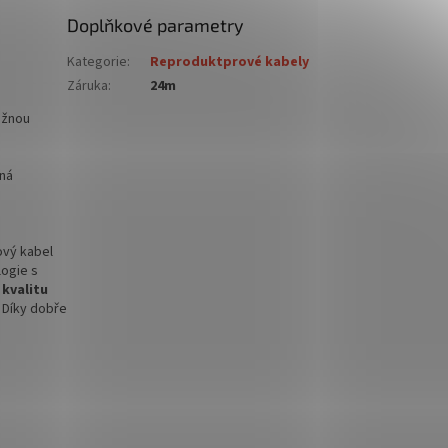
Doplňkové parametry
Kategorie
:
Reproduktprové kabely
Záruka
:
24m
užnou
žná
ový kabel
logie s
 kvalitu
. Díky dobře