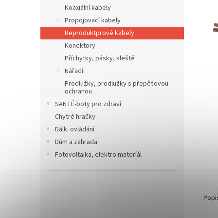
n
Koaxiální kabely
e
Propojovací kabely
l
Reproduktprové kabely
Konektory
Příchytky, pásky, kleště
Nářadí
Prodlužky, prodlužky s přepěťovou
ochranou
SANTÉ-boty pro zdraví
Chytré hračky
Dálk. ovládání
Dům a zahrada
Fotovoltaika, elektro materíál
Popi