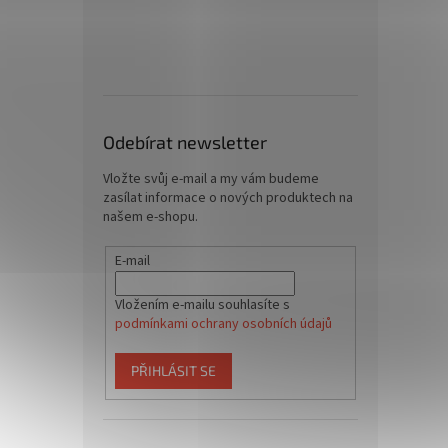
Odebírat newsletter
Vložte svůj e-mail a my vám budeme
zasílat informace o nových produktech na
našem e-shopu.
E-mail
Vložením e-mailu souhlasíte s
podmínkami ochrany osobních údajů
PŘIHLÁSIT SE