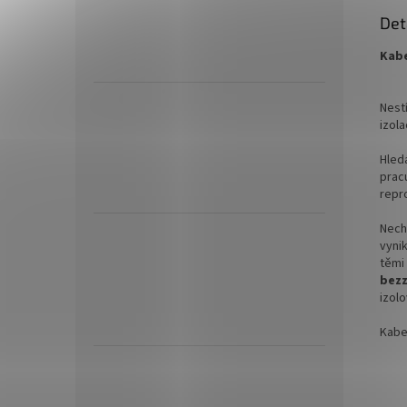
Det
Kabe
Nest
izola
Hled
prac
repr
Nech
vyni
těmi
bezz
izol
Kabel