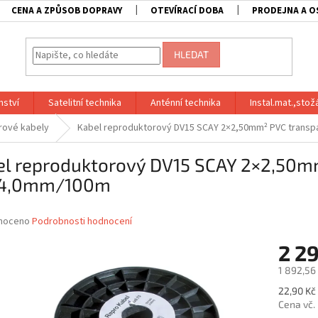
CENA A ZPŮSOB DOPRAVY
OTEVÍRACÍ DOBA
PRODEJNA A O
HLEDAT
nství
Satelitní technika
Anténní technika
Instal.mat.,stož
rové kabely
Kabel reproduktorový DV15 SCAY 2×2,50mm² PVC trans
el reproduktorový DV15 SCAY 2×2,50m
4,0mm/100m
né
noceno
Podrobnosti hodnocení
ní
2 2
u
1 892,56
Měrná
22,90 Kč 
cena:
Cena vč.
ek.