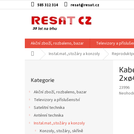
Přejít
585 312 314
resat@resat.cz
na
obsah
Akční zboží, rozbaleno, bazar
Televizory a přísluše
Domů
Instal.mat.,stožáry a konzoly
Reproduktp
P
Kab
o
Přeskočit
s
2xø
Kategorie
kategorie
t
23996
r
Akční zboží, rozbaleno, bazar
Průměr
Neohod
a
hodnoce
Televizory a příslušenství
n
produkt
Satelitní technika
n
je
í
Anténní technika
0,0
z
p
Instal.mat.,stožáry a konzoly
5
a
Konzoly, stožáry, skříně
hvězdič