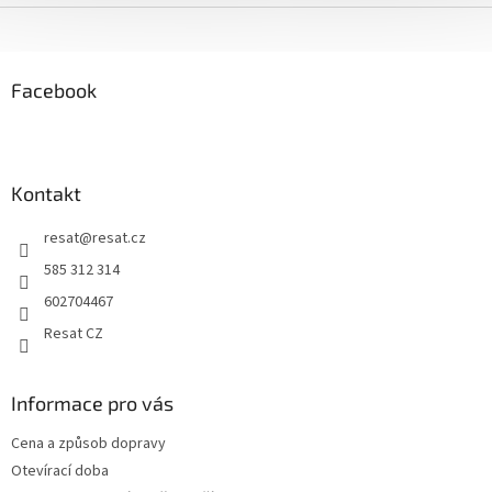
Z
á
p
a
Facebook
t
í
Kontakt
resat
@
resat.cz
585 312 314
602704467
Resat CZ
Informace pro vás
Cena a způsob dopravy
Otevírací doba