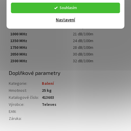
hmotnost
25 kg
--------------útlumy-------------
.
Souhlasím
200 MHz
8 dB/100m
Nastavení
500 MHz
14 dB/100m
800 MHz
18 dB/100m
1000 MHz
21 dB/100m
1350 MHz
24 dB/100m
1750 MHz
28 dB/100m
2050 MHz
30 dB/100m
2300 MHz
32 dB/100m
Doplňkové parametry
Kategorie
:
Balení
Hmotnost
:
25 kg
Katalogové číslo
:
413603
Výrobce
:
Televes
EAN
:
Záruka
: