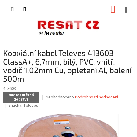
Přejít
NÁKUP
na
obsah
KOŠÍK
Koaxiální kabel Televes 413603
ClassA+, 6,7mm, bílý, PVC, vnitř.
vodič 1,02mm Cu, opletení Al, balení
500m
413603
Nadrozměrná
Průměrné
Neohodnoceno
Podrobnosti hodnocení
doprava
hodnocení
Značka:
Televes
produktu
je
0,0
z
5