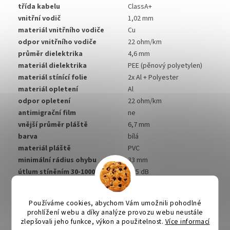
třída kabelu
ClassA+
vnitřní vodič
1,02 mm
materiál vnitřního vodiče
Cu
odpor vnitřního vodiče
22 ohm/km
průměr dielektrika
4,6 mm
materiál dielektrika
PEE (pěnový polyetylen)
materiál stínící folie
2x Al + Polyester
materiál opletení
Al
odpor opletení
22 ohm/km
antimigrační film
ne
vnější průměr pláště
6,7 mm
barva
bílá
materiál pláště
PVC
minimální rádius ohybu
33 mm
útlum stíněním 30-1000 MHz
>95 dB
útlum stíněním 1-2 GHz
>85 dB
útlum stíněním 2-3 GHz
>75 dB
Používáme cookies, abychom Vám umožnili pohodlné
impedance
75 ohm
prohlížení webu a díky analýze provozu webu neustále
balení
250m
zlepšovali jeho funkce, výkon a použitelnost.
Více informací