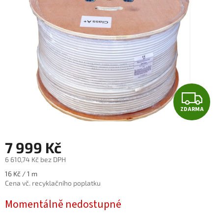
hvězdiček.
Z
ZDARMA
D
A
7 999 Kč
R
6 610,74 Kč bez DPH
Měrná
16 Kč / 1 m
M
cena:
Cena vč. recyklačního poplatku
A
Momentálně nedostupné