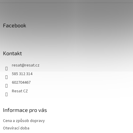
Z
á
p
a
Facebook
t
í
Kontakt
resat
@
resat.cz
585 312 314
602704467
Resat CZ
Informace pro vás
Cena a způsob dopravy
Otevírací doba