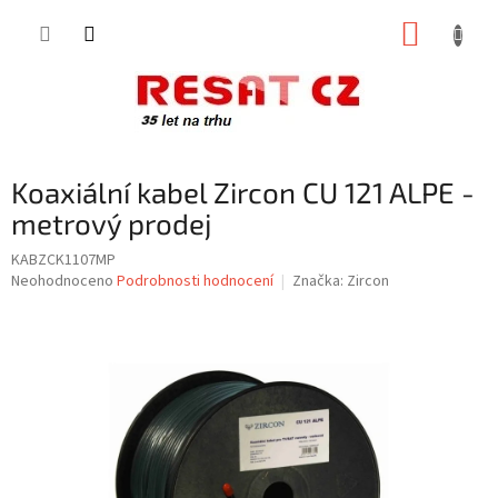
Přejít
NÁKUP
na
obsah
KOŠÍK
Koaxiální kabel Zircon CU 121 ALPE -
metrový prodej
KABZCK1107MP
Průměrné
Neohodnoceno
Podrobnosti hodnocení
Značka:
Zircon
hodnocení
produktu
je
0,0
z
5
hvězdiček.