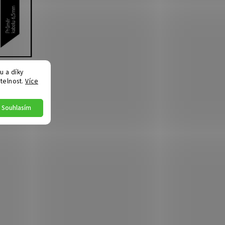
 a díky
telnost.
Více
Souhlasím