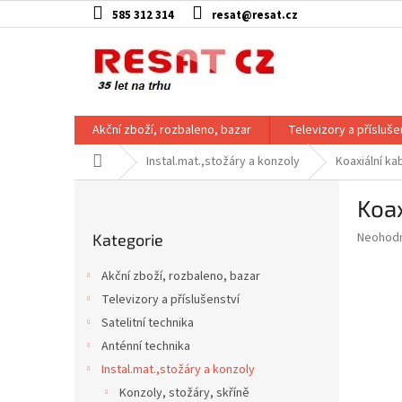
Přejít
585 312 314
resat@resat.cz
na
obsah
Akční zboží, rozbaleno, bazar
Televizory a přísluše
Domů
Instal.mat.,stožáry a konzoly
Koaxiální ka
P
Koa
o
Přeskočit
s
Průměr
Neohod
Kategorie
kategorie
t
hodnoce
r
produkt
Akční zboží, rozbaleno, bazar
a
je
Televizory a příslušenství
0,0
n
z
Satelitní technika
n
5
í
Anténní technika
hvězdič
p
Instal.mat.,stožáry a konzoly
a
Konzoly, stožáry, skříně