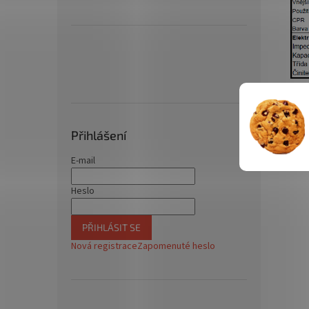
Přihlášení
E-mail
Heslo
PŘIHLÁSIT SE
Nová registrace
Zapomenuté heslo