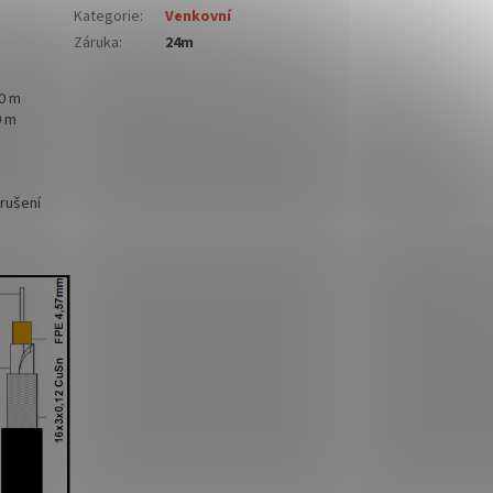
Kategorie
:
Venkovní
Záruka
:
24m
0 m
0 m
 rušení