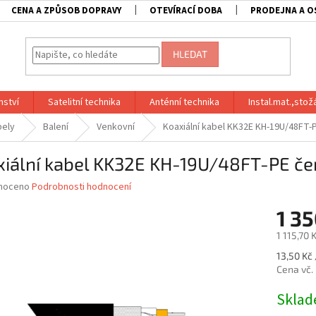
CENA A ZPŮSOB DOPRAVY
OTEVÍRACÍ DOBA
PRODEJNA A O
HLEDAT
nství
Satelitní technika
Anténní technika
Instal.mat.,stož
bely
Balení
Venkovní
Koaxiální kabel KK32E KH-19U/48FT
xiální kabel KK32E KH-19U/48FT-PE 
né
noceno
Podrobnosti hodnocení
ní
1 35
u
1 115,70 
Měrná
13,50 Kč 
cena:
Cena vč.
ek.
Skla