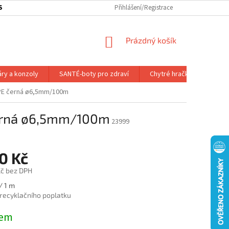
SOBNÍ ODBĚR ZBOŽÍ
SLEDOVÁNÍ ZÁSILKY
Přihlášení/Registrace
SLUŽBY A VÝHODY P
NÁKUPNÍ
Prázdný košík
KOŠÍK
áry a konzoly
SANTÉ-boty pro zdraví
Chytré hračky
Dálk.
-PE černá ø6,5mm/100m
černá ø6,5mm/100m
23999
0 Kč
Kč bez DPH
/ 1 m
 recyklačního poplatku
dem