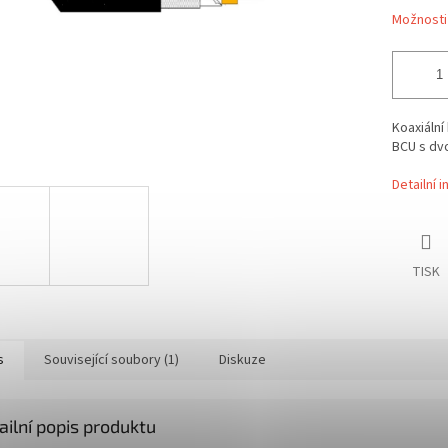
Možnosti
Koaxiální
BCU s dvo
Detailní 
TISK
s
Související soubory (1)
Diskuze
ailní popis produktu