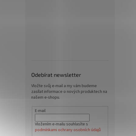
Odebírat newsletter
Vložte svůj e-mail a my vám budeme
zasílat informace o nových produktech na
našem e-shopu.
E-mail
Vložením e-mailu souhlasíte s
podmínkami ochrany osobních údajů