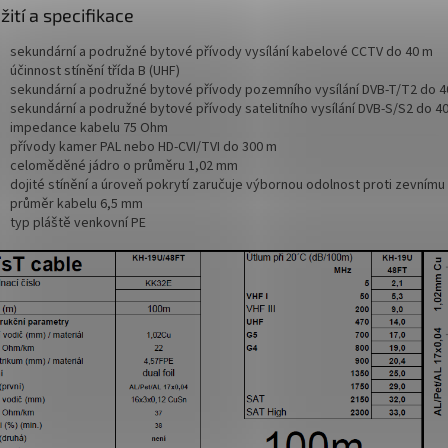
žití a specifikace
sekundární a podružné bytové přívody vysílání kabelové CCTV do 40 m
účinnost stínění třída B (UHF)
sekundární a podružné bytové přívody pozemního vysílání DVB-T/T2 do 4
sekundární a podružné bytové přívody satelitního vysílání DVB-S/S2 do 4
impedance kabelu 75 Ohm
přívody kamer PAL nebo HD-CVI/TVI do 300 m
celoměděné jádro o průměru 1,02 mm
dojité stínění a úroveň pokrytí zaručuje výbornou odolnost proti zevnímu
průměr kabelu 6,5 mm
typ pláště venkovní PE