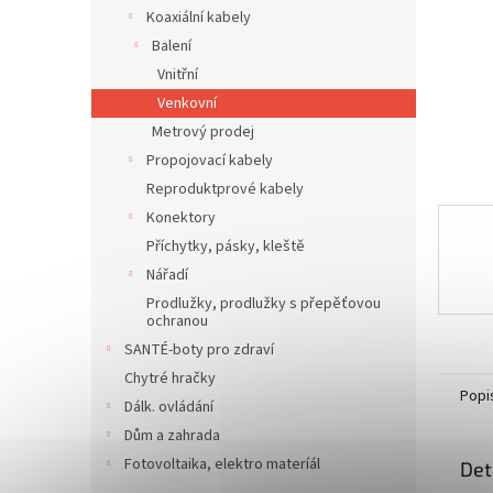
n
Koaxiální kabely
e
Balení
l
Vnitřní
Venkovní
Metrový prodej
Propojovací kabely
Reproduktprové kabely
Konektory
Příchytky, pásky, kleště
Nářadí
Prodlužky, prodlužky s přepěťovou
ochranou
SANTÉ-boty pro zdraví
Chytré hračky
Popi
Dálk. ovládání
Dům a zahrada
Fotovoltaika, elektro materíál
Det