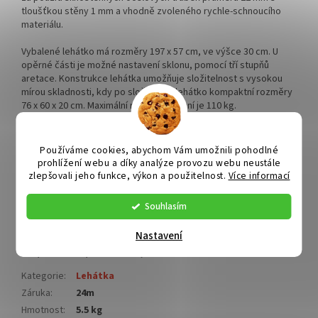
tloušťkou stěny 1 mm a vhodně zvoleného rychle-schnoucího
materiálu.
Vybalené lehátko má rozměry 197 x 57 cm, ve výšce 30 cm. U
opěrné části je možné nastavení sklonu, pomocí tří stupňů
aretace. Konstrukce lehátka umožňuje složitelnost s vysokou
mírou skladnosti, kdy po složení má lehátko kompaktní rozměry
76 x 60 x 20 cm. Maximální možné zatížení je 110 kg.
Technická data
Používáme cookies, abychom Vám umožnili pohodlné
prohlížení webu a díky analýze provozu webu neustále
rozměry lehátka 197 x 57 cm
zlepšovali jeho funkce, výkon a použitelnost.
Více informací
rozměry pro skladování 76 x 60 x 20 cm
zhotovení ocel, rychle-schnoucí textil
Souhlasím
opěrka 3 polohy
nosnost 110 kg
Nastavení
Doplňkové parametry
Kategorie
:
Lehátka
Záruka
:
24m
Hmotnost
:
5.5 kg