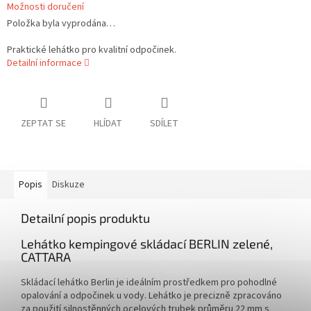
Možnosti doručení
Položka byla vyprodána…
Praktické lehátko pro kvalitní odpočinek.
Detailní informace
ZEPTAT SE
HLÍDAT
SDÍLET
Popis
Diskuze
Detailní popis produktu
Lehátko kempingové skládací BERLIN zelené,
CATTARA
Skládací lehátko Berlin je ideálním prostředkem pro pohodlné
opalování a odpočinek u vody. Lehátko je precizně zpracováno
za použití silnostěnných ocelových trubek průměru 22 mm s