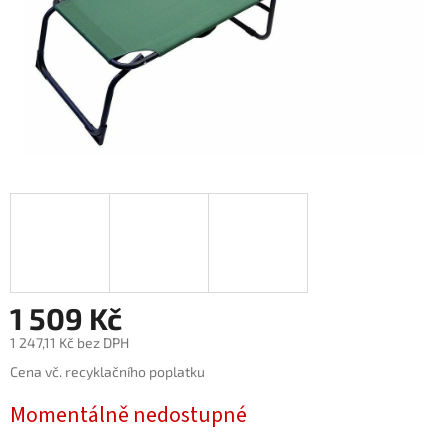
1 509 Kč
1 247,11 Kč bez DPH
Měrná
Cena vč. recyklačního poplatku
cena:
Momentálně nedostupné