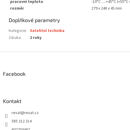
pracovní teplota
-10°C .....+45°C (+55°C
rozměr
279 x 248 x 45 mm
Doplňkové parametry
Kategorie
:
Satelitní technika
Záruka
:
2 roky
Z
á
p
a
Facebook
t
í
Kontakt
resat
@
resat.cz
585 312 314
602704467