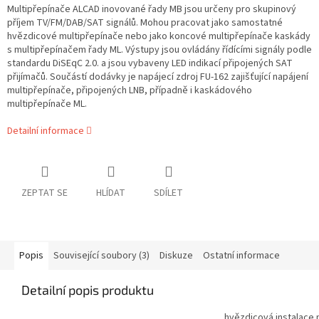
Multipřepínače ALCAD inovované řady MB jsou určeny pro skupinový
příjem TV/FM/DAB/SAT signálů. Mohou pracovat jako samostatné
hvězdicové multipřepínače nebo jako koncové multipřepínače kaskády
s multipřepínačem řady ML. Výstupy jsou ovládány řídícími signály podle
standardu DiSEqC 2.0. a jsou vybaveny LED indikací připojených SAT
přijímačů. Součástí dodávky je napájecí zdroj FU-162 zajišťující napájení
multipřepínače, připojených LNB, případně i kaskádového
multipřepínače ML.
Detailní informace
ZEPTAT SE
HLÍDAT
SDÍLET
Popis
Související soubory (3)
Diskuze
Ostatní informace
Detailní popis produktu
hvězdicová instalace