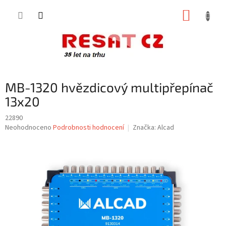
Přejít
NÁKUP
na
obsah
KOŠÍK
MB-1320 hvězdicový multipřepínač
13x20
22890
Průměrné
Neohodnoceno
Podrobnosti hodnocení
Značka:
Alcad
hodnocení
produktu
je
0,0
z
5
hvězdiček.