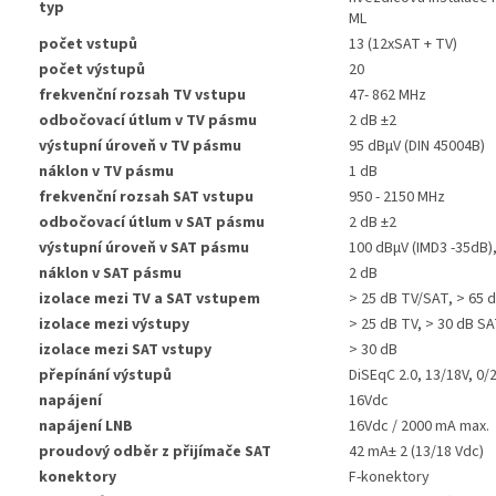
typ
ML
počet vstupů
13 (12xSAT + TV)
počet výstupů
20
frekvenční rozsah TV vstupu
47- 862 MHz
odbočovací útlum v TV pásmu
2 dB ±2
výstupní úroveň v TV pásmu
95 dBµV (DIN 45004B)
náklon v TV pásmu
1 dB
frekvenční rozsah SAT vstupu
950 - 2150 MHz
odbočovací útlum v SAT pásmu
2 dB ±2
výstupní úroveň v SAT pásmu
100 dBµV (IMD3 -35dB)
náklon v SAT pásmu
2 dB
izolace mezi TV a SAT vstupem
> 25 dB TV/SAT, > 65 
izolace mezi výstupy
> 25 dB TV, > 30 dB S
izolace mezi SAT vstupy
> 30 dB
přepínání výstupů
DiSEqC 2.0, 13/18V, 0/
napájení
16Vdc
napájení LNB
16Vdc / 2000 mA max.
proudový odběr z přijímače SAT
42 mA± 2 (13/18 Vdc)
konektory
F-konektory