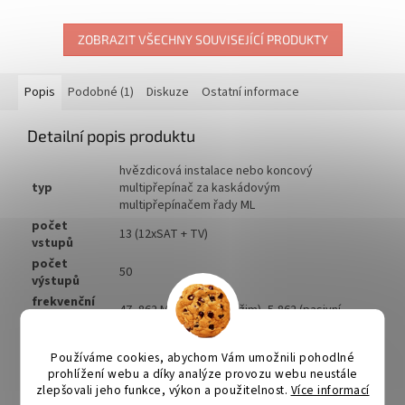
switch" nebo příkazem DiSEqC
přepínání mezi 2 Twin LNB, s...
1.2 "Goto...
ZOBRAZIT VŠECHNY SOUVISEJÍCÍ PRODUKTY
Popis
Podobné (1)
Diskuze
Ostatní informace
Detailní popis produktu
hvězdicová instalace nebo koncový
typ
multipřepínač za kaskádovým
multipřepínačem řady ML
počet
13 (12xSAT + TV)
vstupů
počet
50
výstupů
frekvenční
47- 862 MHz (aktivní režim), 5-862 (pasivní
rozsah TV
režim)
vstupu
aktivní režim 8 ... 0 dB (47-860 MHz), 6 ... 1 dB
Používáme cookies, abychom Vám umožnili pohodlné
odbočovací
(470-694 MHz), pasivní režim 34 ... 22 dB,
prohlížení webu a díky analýze provozu webu neustále
útlum v TV
zlepšovali jeho funkce, výkon a použitelnost.
Více informací
tolerance max.6 dB (dle výstupu
pásmu