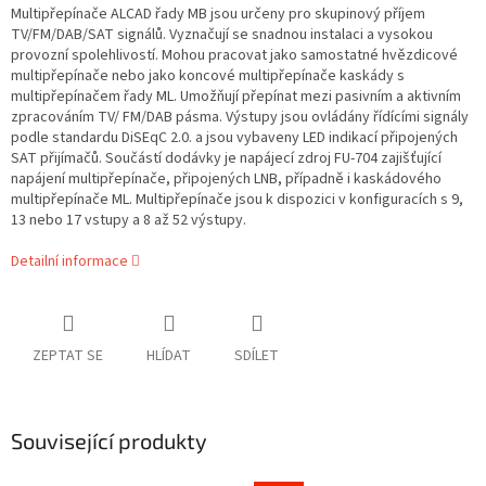
Multipřepínače ALCAD řady MB jsou určeny pro skupinový příjem
TV/FM/DAB/SAT signálů. Vyznačují se snadnou instalaci a vysokou
provozní spolehlivostí. Mohou pracovat jako samostatné hvězdicové
multipřepínače nebo jako koncové multipřepínače kaskády s
multipřepínačem řady ML. Umožňují přepínat mezi pasivním a aktivním
zpracováním TV/ FM/DAB pásma. Výstupy jsou ovládány řídícími signály
podle standardu DiSEqC 2.0. a jsou vybaveny LED indikací připojených
SAT přijímačů. Součástí dodávky je napájecí zdroj FU-704 zajišťující
napájení multipřepínače, připojených LNB, případně i kaskádového
multipřepínače ML. Multipřepínače jsou k dispozici v konfiguracích s 9,
13 nebo 17 vstupy a 8 až 52 výstupy.
Detailní informace
ZEPTAT SE
HLÍDAT
SDÍLET
Související produkty