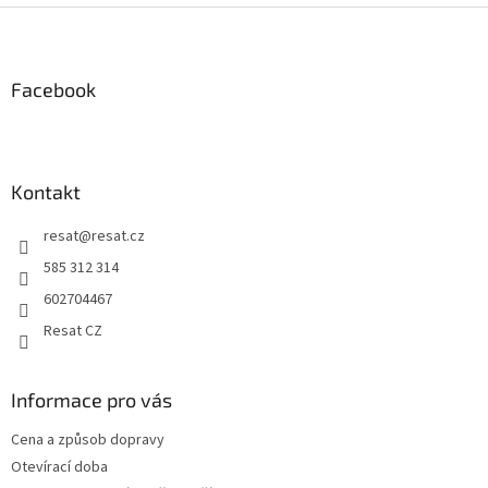
Z
á
p
a
Facebook
t
í
Kontakt
resat
@
resat.cz
585 312 314
602704467
Resat CZ
Informace pro vás
Cena a způsob dopravy
Otevírací doba