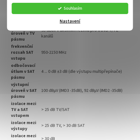
multipřepínače)
max.výstupní
Souhlasím
aktivní režim 95 dBµV (DIN 45004B), pasivní
úroveň v TV
režim 110 dBµV (DIN 45004B)
pásmu
Nastavení
max. vstupní
95 dBuV v aktivním režimu pro 6 DVB-T/T2
úroveň v TV
kanálů
pásmu
frekvenční
rozsah SAT
950-2150 MHz
vstupu
odbočovací
útlum v SAT
4 ... 0 dB ±3 dB (dle výstupu multipřepínače)
pásmu
výstupní
úroveň v SAT
100 dBµV (IMD3 -35dB), 92 dBµV (IMD2 -35dB)
pásmu
izolace mezi
TV a SAT
> 25 dB TV/SAT
vstupem
izolace mezi
> 25 dB TV, > 30 dB SAT
výstupy
izolace mezi
> 30 dB