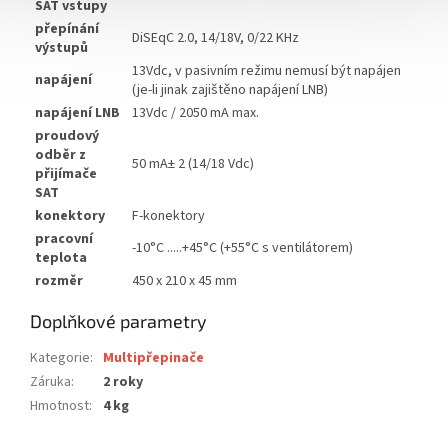
SAT vstupy
přepínání
DiSEqC 2.0, 14/18V, 0/22 KHz
výstupů
13Vdc, v pasivním režimu nemusí být napájen
napájení
(je-li jinak zajištěno napájení LNB)
napájení LNB
13Vdc / 2050 mA max.
proudový
odběr z
50 mA± 2 (14/18 Vdc)
přijímače
SAT
konektory
F-konektory
pracovní
-10°C .....+45°C (+55°C s ventilátorem)
teplota
rozměr
450 x 210 x 45 mm
Doplňkové parametry
Kategorie
:
Multipřepinače
Záruka
:
2 roky
Hmotnost
:
4 kg