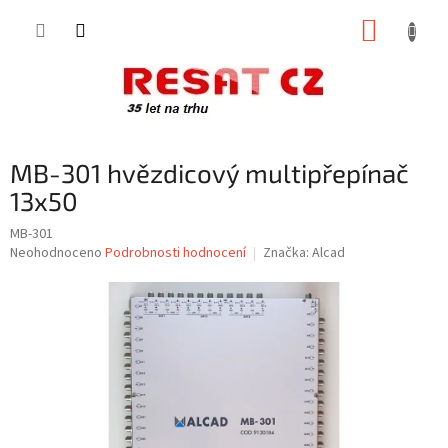
Přejít
NÁKUP
na
obsah
KOŠÍK
MB-301 hvězdicový multipřepínač
13x50
MB-301
Průměrné
Neohodnoceno
Podrobnosti hodnocení
Značka:
Alcad
hodnocení
produktu
je
0,0
z
5
hvězdiček.