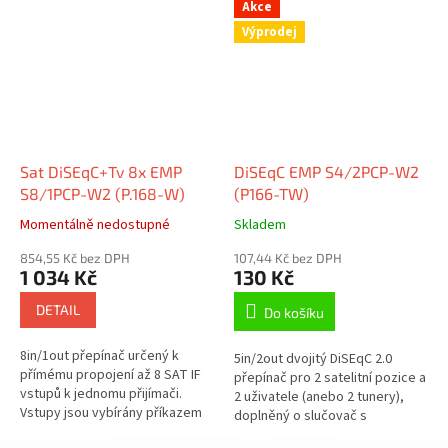
Akce
Výprodej
Sat DiSEqC+Tv 8x EMP
DiSEqC EMP S4/2PCP-W2
S8/1PCP-W2 (P.168-W)
(P166-TW)
Momentálně nedostupné
Skladem
854,55 Kč bez DPH
107,44 Kč bez DPH
1 034 Kč
130 Kč
DETAIL
Do košíku
8in/1out přepínač určený k
5in/2out dvojitý DiSEqC 2.0
přímému propojení až 8 SAT IF
přepínač pro 2 satelitní pozice a
vstupů k jednomu přijímači.
2 uživatele (anebo 2 tunery),
Vstupy jsou vybírány příkazem
doplněný o slučovač s
DiSEqC 1.1 "uncommitted
pozemním pásmem. Je určen k