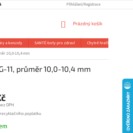
SOBNÍ ODBĚR ZBOŽÍ
SLEDOVÁNÍ ZÁSILKY
Přihlášení/Registrace
SLUŽBY A VÝHODY P
NÁKUPNÍ
Prázdný košík
KOŠÍK
áry a konzoly
SANTÉ-boty pro zdraví
Chytré hračky
Dálk.
měr 10,0-10,4 mm
G-11, průměr 10,0-10,4 mm
Kč
 bez DPH
 recyklačního poplatku
dem