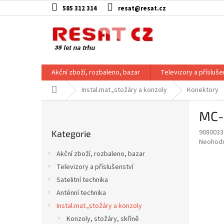
Přejít
585 312 314
resat@resat.cz
na
obsah
Akční zboží, rozbaleno, bazar
Televizory a přísluše
Domů
Instal.mat.,stožáry a konzoly
Konektory
P
MC-
o
Přeskočit
s
9080033
Kategorie
kategorie
t
Průměr
Neohod
r
hodnoce
Akční zboží, rozbaleno, bazar
a
produkt
Televizory a příslušenství
je
n
0,0
Satelitní technika
n
z
í
Anténní technika
5
p
Instal.mat.,stožáry a konzoly
hvězdič
a
Konzoly, stožáry, skříně