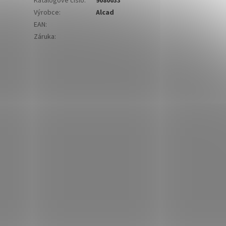
Katalogové číslo
:
9080033
Výrobce
:
Alcad
EAN
:
Záruka
: