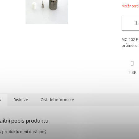
Možnosti
MC-202 F 
průměru 1
TISK
s
Diskuze
Ostatní informace
ailní popis produktu
s produktu není dostupný