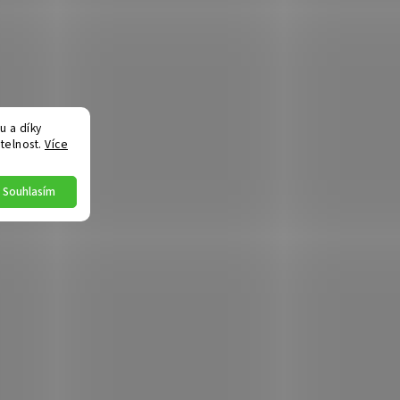
 a díky
telnost.
Více
Souhlasím