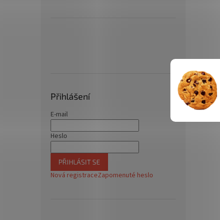
Přihlášení
E-mail
Heslo
PŘIHLÁSIT SE
Nová registrace
Zapomenuté heslo