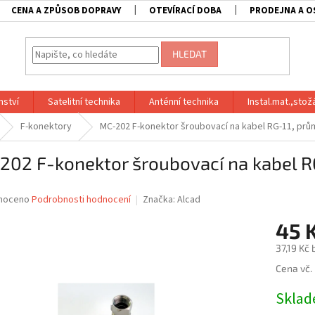
CENA A ZPŮSOB DOPRAVY
OTEVÍRACÍ DOBA
PRODEJNA A O
HLEDAT
nství
Satelitní technika
Anténní technika
Instal.mat.,stož
F-konektory
MC-202 F-konektor šroubovací na kabel RG-11, prů
202 F-konektor šroubovací na kabel R
né
noceno
Podrobnosti hodnocení
Značka:
Alcad
ní
45 
u
37,19 Kč
Měrná
Cena vč.
cena:
ek.
Skla