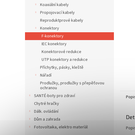
n
Koaxiální kabely
e
Propojovací kabely
l
Reproduktprové kabely
Konektory
F-konektory
IEC konektory
Konektorové redukce
UTP konektory a redukce
Příchytky, pásky, kleště
Nářadí
Prodlužky, prodlužky s přepěťovou
ochranou
SANTÉ-boty pro zdraví
Popi
Chytré hračky
Dálk. ovládání
Det
Dům a zahrada
Fotovoltaika, elektro materíál
Popi