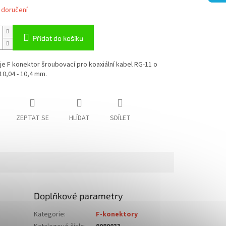
 doručení
Přidat do košíku
je F konektor šroubovací pro koaxiální kabel RG-11 o
0,04 - 10,4 mm.
ZEPTAT SE
HLÍDAT
SDÍLET
Doplňkové parametry
Kategorie
:
F-konektory