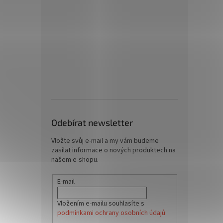
Odebírat newsletter
Vložte svůj e-mail a my vám budeme
zasílat informace o nových produktech na
našem e-shopu.
E-mail
Vložením e-mailu souhlasíte s
podmínkami ochrany osobních údajů