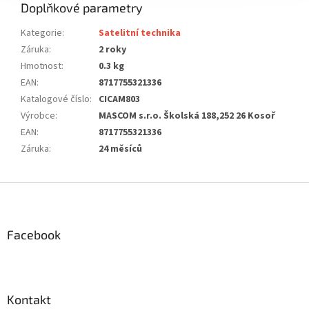
Doplňkové parametry
Kategorie
:
Satelitní technika
Záruka
:
2 roky
Hmotnost
:
0.3 kg
EAN
:
8717755321336
Katalogové číslo
:
CICAM803
Výrobce
:
MASCOM s.r.o. Školská 188,252 26 Kosoř
EAN
:
8717755321336
Záruka
:
24 měsíců
Z
á
p
a
Facebook
t
í
Kontakt