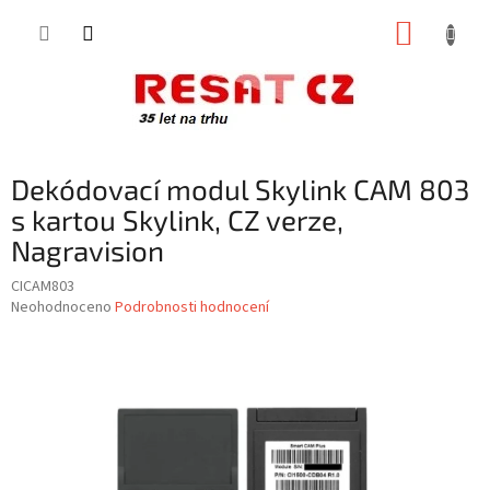
Přejít
NÁKUP
na
obsah
KOŠÍK
Dekódovací modul Skylink CAM 803
s kartou Skylink, CZ verze,
Nagravision
CICAM803
Průměrné
Neohodnoceno
Podrobnosti hodnocení
hodnocení
produktu
je
0,0
z
5
hvězdiček.