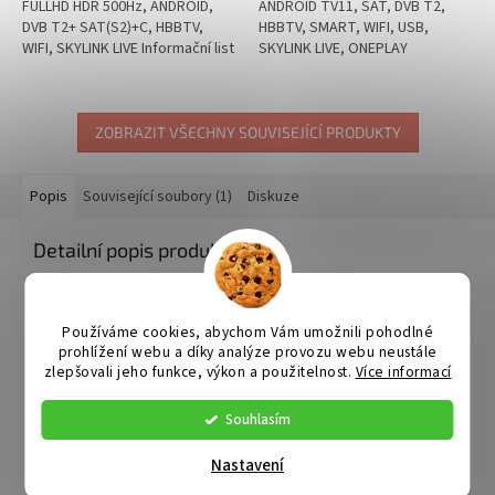
FULLHD HDR 500Hz, ANDROID,
ANDROID TV11, SAT, DVB T2,
DVB T2+ SAT(S2)+C, HBBTV,
HBBTV, SMART, WIFI, USB,
WIFI, SKYLINK LIVE Informační list
SKYLINK LIVE, ONEPLAY
produktu
Informační list produktu
ZOBRAZIT VŠECHNY SOUVISEJÍCÍ PRODUKTY
Popis
Související soubory (1)
Diskuze
Detailní popis produktu
Modul CAM 803 umožňuje
příjem televizního vysílání přímo na
televizoru
se satelitním tunerem
bez nutnosti použití
dalšího zařízení
a dálkového ovladače. Abyste mohli CAM803
Používáme cookies, abychom Vám umožnili pohodlné
prohlížení webu a díky analýze provozu webu neustále
používat, váš televizor nebo přijímač musí mít satelitní tuner a
zlepšovali jeho funkce, výkon a použitelnost.
Více informací
slot pro podmíněný přístup, který podporuje CI+ 1.3 nebo CI+ 1.4.
Televizory nebo přijímače se slotem CI nejsou podporovány.
Souhlasím
Dekódovací modul CAM 803 s již integrovanou satelitní kartou
Skylink (typ Nagravision). Tuto kartu nelze z modulu vyjmout. Pro
Nastavení
plnou funkčnost je nutné modul registrovat v zákaznickém