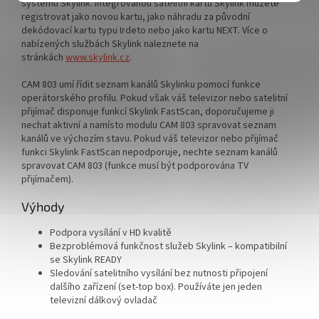
systému Skylink. Integrovanou satelitní kartu Skylink můžete
registrovat jako novou kartu, jako náhradu za původní
dekódovací kartu typu Irdeto nebo jako kartu NEXT. Více o
nabízených službách Skylink naleznete na
stránkách
www.skylink.cz
.
CAM 803 umí řídit seznam kanálů Skylinku pomocí funkce
operátorského profilu. Pokud však váš televizor nebo satelitní
přijímač disponuje funkcí Skylink FastScan, doporučujeme ji
nechat aktivní a namísto modulu CAM 803 spravovat seznam
kanálů ve výchozím stavu. Pokud váš televizor nebo přijímač
funkci Skylink FastScan nepodporuje, nechte seznam kanálů
spravovat CAM 803 (funkce musí být podporována TV
přijímačem).
Výhody
Podpora vysílání v HD kvalitě
Bezproblémová funkčnost služeb Skylink – kompatibilní
se Skylink READY
Sledování satelitního vysílání bez nutnosti připojení
dalšího zařízení (set-top box). Používáte jen jeden
televizní dálkový ovladač