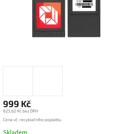
999 Kč
825,62 Kč bez DPH
Měrná
Cena vč. recyklačního poplatku
cena:
Skladem