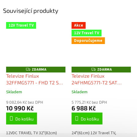
Související produkty
12V Travel TV
Akce
12V Travel TV
Doporučujeme
ZDARMA
ZDARMA
Z
Z
D
D
Televize Finlux
Televize Finlux
A
A
32FFMG5771 - FHD T2 SAT
24FHMG5771-T2 SAT
R
R
M
M
ANDROID WIFI 12V TRAVEL
ANDROID TV SMART WIFI
A
A
Skladem
Skladem
TV
12V-
9 082,64 Kč bez DPH
5 775,21 Kč bez DPH
10 990 Kč
6 988 Kč
Do košíku
Do košíku
12VDC TRAVEL TV 32"(82cm)
24"(61cm) 12V Travel TV,