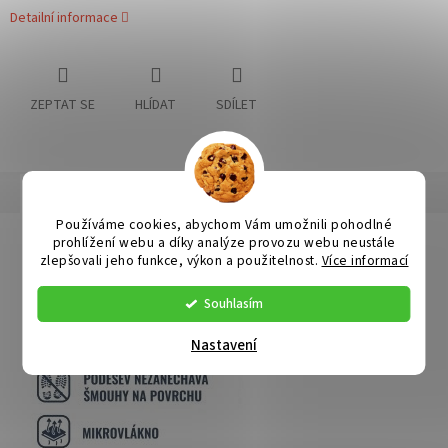
Detailní informace
ZEPTAT SE
HLÍDAT
SDÍLET
Popis
Diskuze
Používáme cookies, abychom Vám umožnili pohodlné
Detailní popis produktu
prohlížení webu a díky analýze provozu webu neustále
zlepšovali jeho funkce, výkon a použitelnost.
Více informací
Souhlasím
Nastavení