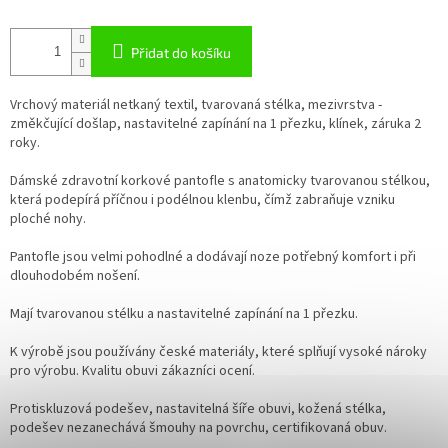
Přidat do košíku
Vrchový materiál netkaný textil, tvarovaná stélka, mezivrstva -
změkčující došlap, nastavitelné zapínání na 1 přezku, klínek, záruka 2
roky.
Dámské zdravotní korkové pantofle s anatomicky tvarovanou stélkou,
která podepírá příčnou i podélnou klenbu, čímž zabraňuje vzniku
ploché nohy.
Pantofle jsou velmi pohodlné a dodávají noze potřebný komfort i při
dlouhodobém nošení.
Mají tvarovanou stélku a nastavitelné zapínání na 1 přezku.
K výrobě jsou používány české materiály, které splňují vysoké nároky
pro výrobu. Kvalitu obuvi zákazníci ocení.
Protiskluzová podešev, nastavitelná šíře obuvi, kožená stélka,
podešev nezanechává šmouhy na povrchu, certifikovaná obuv.