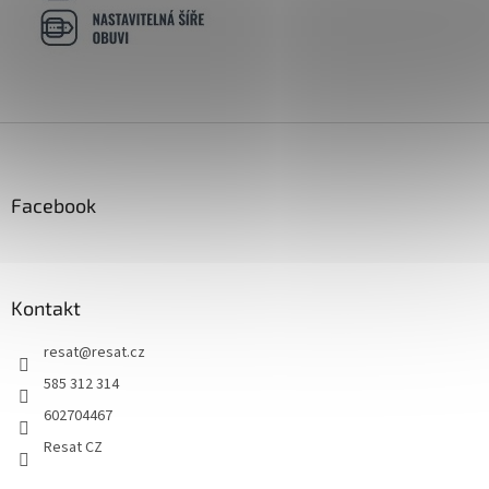
Z
á
p
a
Facebook
t
í
Kontakt
resat
@
resat.cz
585 312 314
602704467
Resat CZ