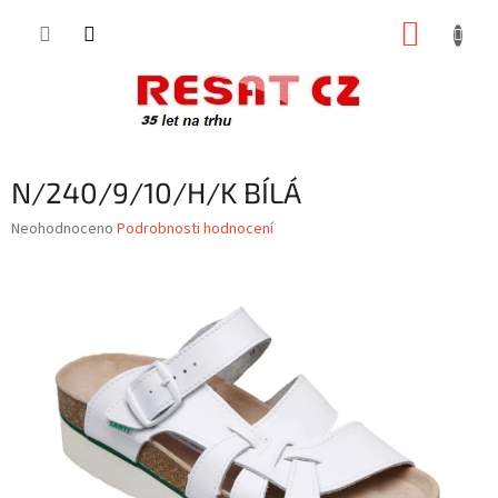
Přejít
NÁKUP
na
obsah
KOŠÍK
N/240/9/10/H/K BÍLÁ
Průměrné
Neohodnoceno
Podrobnosti hodnocení
hodnocení
produktu
je
0,0
z
5
hvězdiček.