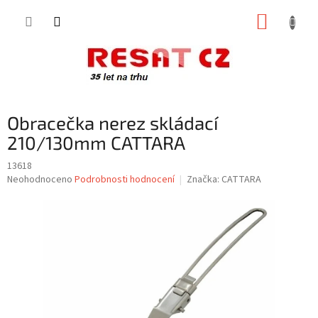
Přejít
NÁKUP
na
obsah
KOŠÍK
Obracečka nerez skládací
210/130mm CATTARA
13618
Průměrné
Neohodnoceno
Podrobnosti hodnocení
Značka:
CATTARA
hodnocení
produktu
je
0,0
z
5
hvězdiček.