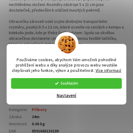
nechtěnému složení. Rozměry nástroje 5 x 21 cm jsou
dostatečné, především k otáčení masitých pokrmů.
Obracečka zároveň oslní svými drobnými transportními
rozměry, pouhých 5 x 13 cm, které oceníte na cestách v kempu a
kdekoliv jinde, kde je třeba šetřit místem. Spolu se skvělou
obracečkou dostanete i praktickou, zelenou textilní taštičku,
která je zakončená stahováním na šňůrku.
Technická data
Používáme cookies, abychom Vám umožnili pohodlné
prohlížení webu a díky analýze provozu webu neustále
rozměry nástroje 5 x 21 cm
zlepšovali jeho funkce, výkon a použitelnost.
Více informací
transportní rozměry 5 x 13 cm
materiál nerezová ocel
pouzdro zelené, textilní
Souhlasím
váha 42 g
Nastavení
Doplňkové parametry
Kategorie
:
Příbory
Záruka
:
24m
Hmotnost
:
0.06 kg
EAN
:
8591686136180