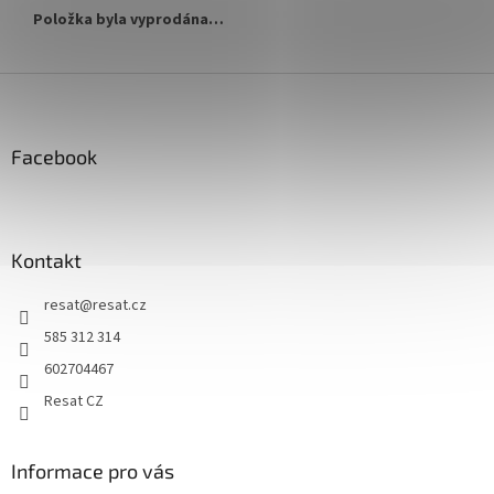
Položka byla vyprodána…
Z
á
p
a
Facebook
t
í
Kontakt
resat
@
resat.cz
585 312 314
602704467
Resat CZ
Informace pro vás