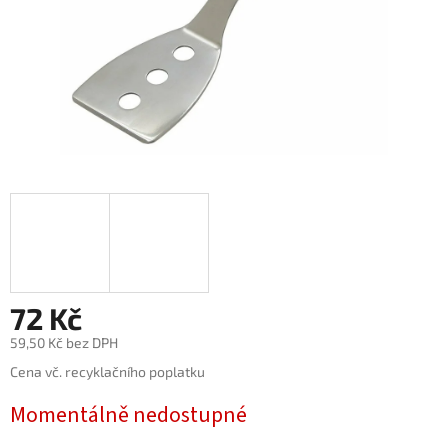
72 Kč
59,50 Kč bez DPH
Měrná
Cena vč. recyklačního poplatku
cena:
Momentálně nedostupné