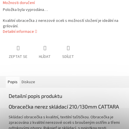
Možnosti doručení
Položka byla vyprodána…
Kvalitní obracečka z nerezové oceli s možností složení je ideální na
grilování.
Detailní informace
ZEPTAT SE
HLÍDAT
SDÍLET
Popis
Diskuze
Detailní popis produktu
Obracečka nerez skládací 210/130mm CATTARA
Skládací obracečka s kvalitní, textilní taštičkou. Obracečka je
zpracována z kvalitní nerezové oceli s broušeným ostřím a třemi
odtokovými otvory. Rukojeť je skládací, s pojistkou proti