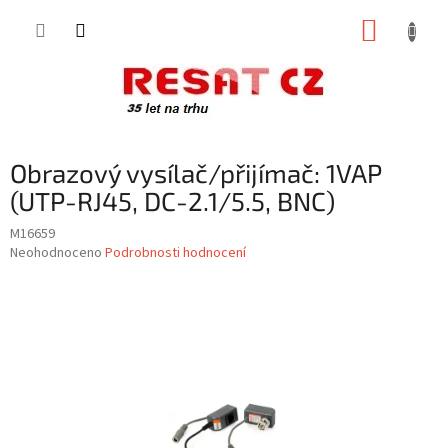
Přejít
NÁKUP
na
obsah
KOŠÍK
Obrazový vysílač/přijímač: 1VAP
(UTP-RJ45, DC-2.1/5.5, BNC)
M16659
Průměrné
Neohodnoceno
Podrobnosti hodnocení
hodnocení
produktu
je
0,0
z
5
hvězdiček.