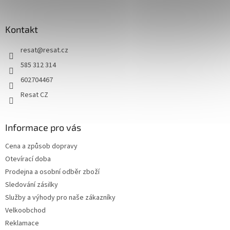
í
Kontakt
resat
@
resat.cz
585 312 314
602704467
Resat CZ
Informace pro vás
Cena a způsob dopravy
Otevírací doba
Prodejna a osobní odběr zboží
Sledování zásilky
Služby a výhody pro naše zákazníky
Velkoobchod
Reklamace