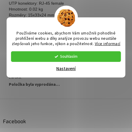
UTP konektory: RJ-45 female
Hmotnost: 0.02 kg
Rozměry: 15x33x24 mm
Délka BNC přívodu: 14 cm
Délka napájecího kabelu: 14 cm
Používáme cookies, abychom Vám umožnili pohodlné
Doplňkové parametry
prohlížení webu a díky analýze provozu webu neustále
zlepšovali jeho funkce, výkon a použitelnost.
Více informací
Kategorie
:
Příslušenství ke kamerám
Katalogové číslo
:
M16659
Souhlasím
Výrobce
:
Nastavení
EAN
:
Záruka
:
Položka byla vyprodána…
Z
á
p
a
Facebook
t