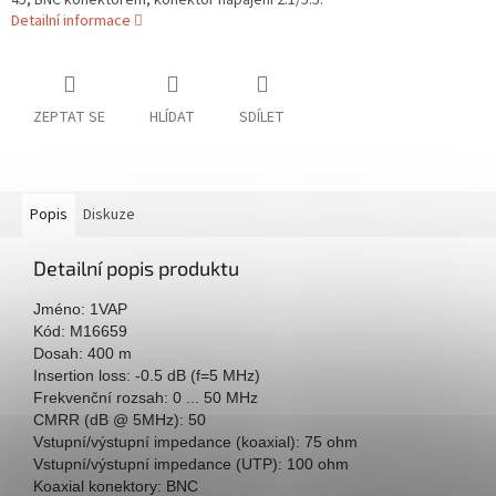
45, BNC konektorem, konektor napájení 2.1/5.5.
Detailní informace
ZEPTAT SE
HLÍDAT
SDÍLET
Popis
Diskuze
Detailní popis produktu
Jméno: 1VAP
Kód: M16659
Dosah: 400 m
Insertion loss: -0.5 dB (f=5 MHz)
Frekvenční rozsah: 0 ... 50 MHz
CMRR (dB @ 5MHz): 50
Vstupní/výstupní impedance (koaxial): 75 ohm
Vstupní/výstupní impedance (UTP): 100 ohm
Koaxial konektory: BNC