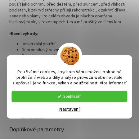
použít jako ochranu před deštěm, před sluncem, před vlhkostí
pod stan, k zakrytí střechy při její rekonstrukci, k zakrytí dřeva,
sena nebo slámy. Po celém obvodu je plachta opatřena
hliníkovými oky v rozestupech 1 m a má prošitý zesílený lem.
Hlavní výhody:
Univerzální použití
Nepromokavý pevný materiál
Pevná oka po celém obvodu
Zesílený lem pro větší pevnost
Snadná skladnost a manipulace
Používáme cookies, abychom Vám umožnili pohodlné
prohlížení webu a díky analýze provozu webu neustále
Technické parametry:
zlepšovali jeho funkce, výkon a použitelnost.
Více informací
Rozměry: 12 x 15 m (odchylka od udávaného rozměru je
+/- 5 %)
Souhlasím
Materiál: polypropylen (PP) + polyethylen (PE)
Gramáž: 120 g/m2
Nastavení
Hmotnost: 21,60 kg
Barva: šedá
Doplňkové parametry