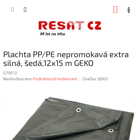
Přejít
NÁKUP
na
obsah
KOŠÍK
Plachta PP/PE nepromokavá extra
silná, šedá,12x15 m GEKO
G70572
Průměrné
Neohodnoceno
Podrobnosti hodnocení
Značka:
GEKO
hodnocení
produktu
je
0,0
z
5
hvězdiček.