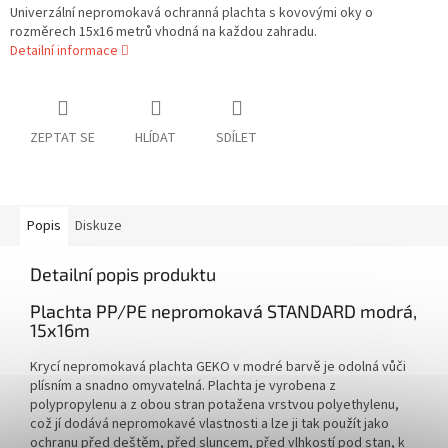
Univerzální nepromokavá ochranná plachta s kovovými oky o
rozměrech 15x16 metrů vhodná na každou zahradu.
Detailní informace
ZEPTAT SE
HLÍDAT
SDÍLET
Popis
Diskuze
Detailní popis produktu
Plachta PP/PE nepromokavá STANDARD modrá,
15x16m
Krycí nepromokavá plachta GEKO v modré barvě je odolná vůči
plísním a snadno omyvatelná. Plachta je vyrobena z
polypropylenu a z obou stran potažena vrstvou polyethylenu,
což jí dodává nepromokavé vlastnosti a lze ji tak použít jako
ochranu před deštěm, před sluncem, před vlhkostí pod stan, k