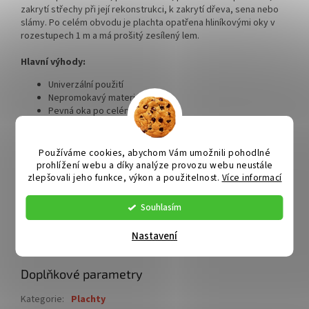
zakrytí střechy při její rekonstrukci, k zakrytí dřeva, sena nebo
slámy. Po celém obvodu je plachta opatřena hliníkovými oky v
rozestupech 1 m a má prošitý zesílený lem.
Hlavní výhody:
Univerzální použití
Nepromokavý materiál
Pevná oka po celém obvodu
Zesílený lem pro větší pevnost
Snadná skladnost a manipulace
Používáme cookies, abychom Vám umožnili pohodlné
Technické parametry:
prohlížení webu a díky analýze provozu webu neustále
zlepšovali jeho funkce, výkon a použitelnost.
Více informací
Rozměry: 15 x 16 m (odchylka od udávaného rozměru je
+/- 5 %)
Souhlasím
Materiál: polypropylen (PP) + polyethylen (PE)
Barva: modrá
Hmotnost: 11,4 kg
Nastavení
Gramáž: 75 g/m2
Doplňkové parametry
Kategorie
:
Plachty