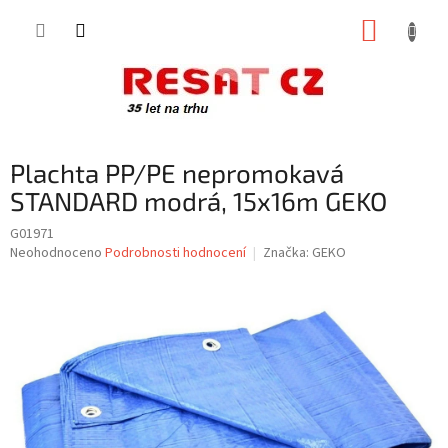
Přejít
NÁKUP
na
obsah
KOŠÍK
Plachta PP/PE nepromokavá
STANDARD modrá, 15x16m GEKO
G01971
Průměrné
Neohodnoceno
Podrobnosti hodnocení
Značka:
GEKO
hodnocení
produktu
je
0,0
z
5
hvězdiček.