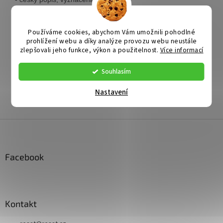
- délka 1m
Doplňkové parametry
Používáme cookies, abychom Vám umožnili pohodlné
prohlížení webu a díky analýze provozu webu neustále
Kategorie
:
UTP a Optické kabely
zlepšovali jeho funkce, výkon a použitelnost.
Více informací
Katalogové číslo
:
SPUTP01
Výrobce
:
Souhlasím
EAN
:
Nastavení
Záruka
:
Z
á
p
a
Facebook
t
í
Kontakt