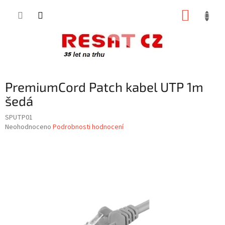
Přejít
NÁKUP
na
obsah
KOŠÍK
PremiumCord Patch kabel UTP 1m
šedá
SPUTP01
Průměrné
Neohodnoceno
Podrobnosti hodnocení
hodnocení
produktu
je
0,0
z
5
hvězdiček.