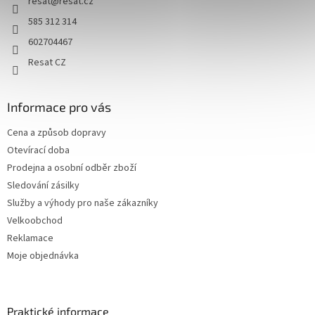
resat
@
resat.cz
585 312 314
602704467
Resat CZ
Informace pro vás
Cena a způsob dopravy
Otevírací doba
Prodejna a osobní odběr zboží
Sledování zásilky
Služby a výhody pro naše zákazníky
Velkoobchod
Reklamace
Moje objednávka
Praktické informace