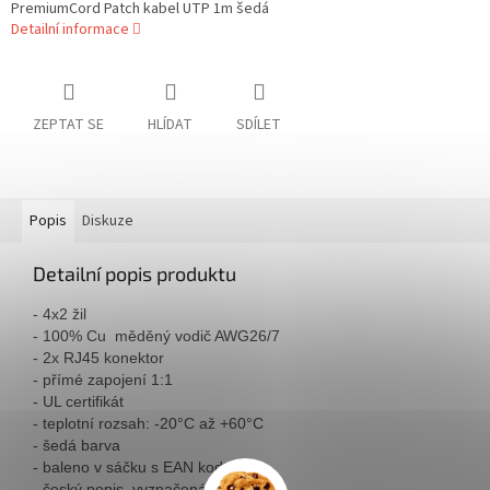
PremiumCord Patch kabel UTP 1m šedá
Detailní informace
ZEPTAT SE
HLÍDAT
SDÍLET
Popis
Diskuze
Detailní popis produktu
- 4x2 žil
- 100% Cu měděný vodič AWG26/7
- 2x RJ45 konektor
- přímé zapojení 1:1
- UL certifikát
- teplotní rozsah: -20°C až +60°C
- šedá barva
- baleno v sáčku s EAN kodem
- český popis, vyznačená délka