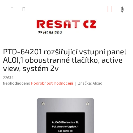
Přejít
NÁKUP
na
obsah
KOŠÍK
PTD-64201 rozšiřující vstupní panel
ALOI,1 oboustranné tlačítko, active
view, systém 2v
22634
Průměrné
Neohodnoceno
Podrobnosti hodnocení
Značka:
Alcad
hodnocení
produktu
je
0,0
z
5
hvězdiček.