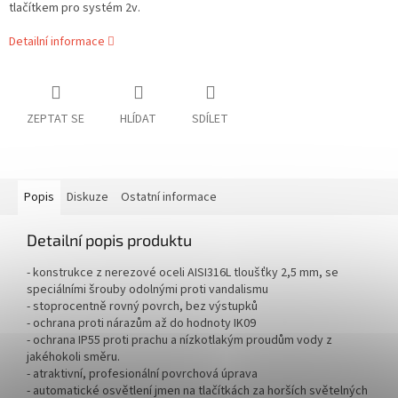
tlačítkem pro systém 2v.
Detailní informace
ZEPTAT SE
HLÍDAT
SDÍLET
Popis
Diskuze
Ostatní informace
Detailní popis produktu
- konstrukce z nerezové oceli AISI316L tloušťky 2,5 mm, se
speciálními šrouby odolnými proti vandalismu
- stoprocentně rovný povrch, bez výstupků
- ochrana proti nárazům až do hodnoty IK09
- ochrana IP55 proti prachu a nízkotlakým proudům vody z
jakéhokoli směru.
- atraktivní, profesionální povrchová úprava
- automatické osvětlení jmen na tlačítkách za horších světelných