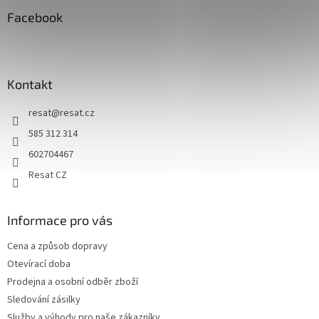
p
a
Facebook
t
í
Kontakt
resat
@
resat.cz
585 312 314
602704467
Resat CZ
Informace pro vás
Cena a způsob dopravy
Otevírací doba
Prodejna a osobní odběr zboží
Sledování zásilky
Služby a výhody pro naše zákazníky